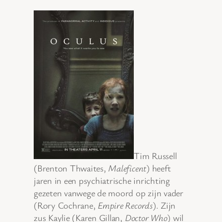
Tim Russell
(Brenton Thwaites,
Maleficent
) heeft
jaren in een psychiatrische inrichting
gezeten vanwege de moord op zijn vader
(Rory Cochrane,
Empire Records
). Zijn
zus Kaylie (Karen Gillan,
Doctor Who
) wil