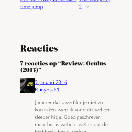
time jump
2
→
Reacties
7 reacties op “Review: Oculus
(2013)”
9 januari 2016
Riinyosa81
Jammer dat deze film je niet zo
kon raken want ik vond dit wel een
sleeper hitje. Goed geschreven
maar het is wellicht wel zo dat de
flashbacks beter werken.