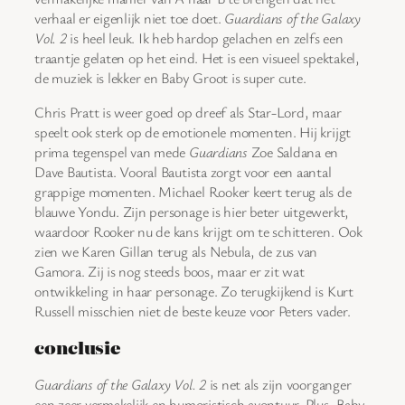
verhaal er eigenlijk niet toe doet.
Guardians of the Galaxy
Vol. 2
is heel leuk. Ik heb hardop gelachen en zelfs een
traantje gelaten op het eind. Het is een visueel spektakel,
de muziek is lekker en Baby Groot is super cute.
Chris Pratt is weer goed op dreef als Star-Lord, maar
speelt ook sterk op de emotionele momenten. Hij krijgt
prima tegenspel van mede
Guardians
Zoe Saldana en
Dave Bautista. Vooral Bautista zorgt voor een aantal
grappige momenten. Michael Rooker keert terug als de
blauwe Yondu. Zijn personage is hier beter uitgewerkt,
waardoor Rooker nu de kans krijgt om te schitteren. Ook
zien we Karen Gillan terug als Nebula, de zus van
Gamora. Zij is nog steeds boos, maar er zit wat
ontwikkeling in haar personage. Zo terugkijkend is Kurt
Russell misschien niet de beste keuze voor Peters vader.
conclusie
Guardians of the Galaxy Vol. 2
is net als zijn voorganger
een zeer vermakelijk en humoristisch avontuur. Plus, Baby