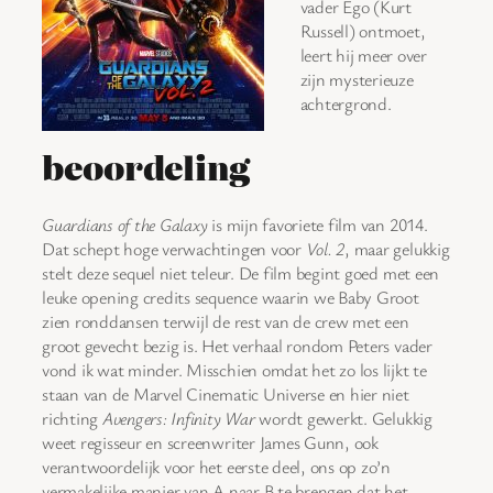
vader Ego (Kurt
Russell) ontmoet,
leert hij meer over
zijn mysterieuze
achtergrond.
beoordeling
Guardians of the Galaxy
is mijn favoriete film van 2014.
Dat schept hoge verwachtingen voor
Vol. 2
, maar gelukkig
stelt deze sequel niet teleur. De film begint goed met een
leuke opening credits sequence waarin we Baby Groot
zien ronddansen terwijl de rest van de crew met een
groot gevecht bezig is. Het verhaal rondom Peters vader
vond ik wat minder. Misschien omdat het zo los lijkt te
staan van de Marvel Cinematic Universe en hier niet
richting
Avengers: Infinity War
wordt gewerkt. Gelukkig
weet regisseur en screenwriter James Gunn, ook
verantwoordelijk voor het eerste deel, ons op zo’n
vermakelijke manier van A naar B te brengen dat het