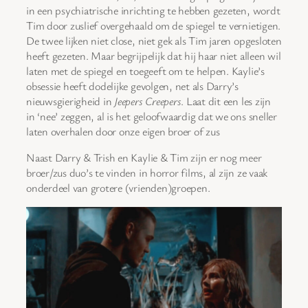
in een psychiatrische inrichting te hebben gezeten, wordt
Tim door zuslief overgehaald om de spiegel te vernietigen.
De twee lijken niet close, niet gek als Tim jaren opgesloten
heeft gezeten. Maar begrijpelijk dat hij haar niet alleen wil
laten met de spiegel en toegeeft om te helpen. Kaylie’s
obsessie heeft dodelijke gevolgen, net als Darry’s
nieuwsgierigheid in
Jeepers Creepers
. Laat dit een les zijn
in ‘nee’ zeggen, al is het geloofwaardig dat we ons sneller
laten overhalen door onze eigen broer of zus
Naast Darry & Trish en Kaylie & Tim zijn er nog meer
broer/zus duo’s te vinden in horror films, al zijn ze vaak
onderdeel van grotere (vrienden)groepen.