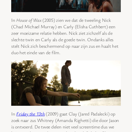
In
House of Wax
(2005) zien we dat de tweeling Nick
(Chad Michael Murray) en Carly (Elisha Cuthbert) een
zeer moeizame relatie hebben. Nick ziet zichzelf als de
slechte twin en Carly als de goede twin. Ondanks alles
stelt Nick zich beschermend op naar zijn zus en haalt het
duo het einde van de film.
In
Friday the 13th
(2009) gaat Clay (Jared Padalecki) op
zoek naar zus Whitney (Amanda Righetti) die door Jason
is ontvoerd. De twee delen niet veel screentime dus we