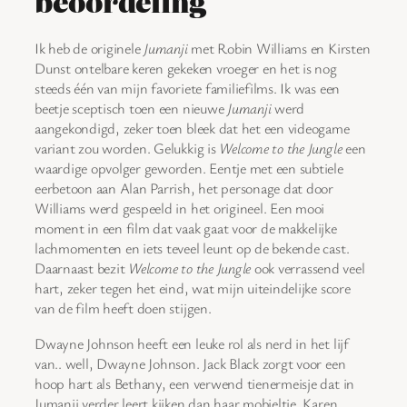
beoordeling
Ik heb de originele
Jumanji
met Robin Williams en Kirsten
Dunst ontelbare keren gekeken vroeger en het is nog
steeds één van mijn favoriete familiefilms. Ik was een
beetje sceptisch toen een nieuwe
Jumanji
werd
aangekondigd, zeker toen bleek dat het een videogame
variant zou worden. Gelukkig is
Welcome to the Jungle
een
waardige opvolger geworden. Eentje met een subtiele
eerbetoon aan Alan Parrish, het personage dat door
Williams werd gespeeld in het origineel. Een mooi
moment in een film dat vaak gaat voor de makkelijke
lachmomenten en iets teveel leunt op de bekende cast.
Daarnaast bezit
Welcome to the Jungle
ook verrassend veel
hart, zeker tegen het eind, wat mijn uiteindelijke score
van de film heeft doen stijgen.
Dwayne Johnson heeft een leuke rol als nerd in het lijf
van.. well, Dwayne Johnson. Jack Black zorgt voor een
hoop hart als Bethany, een verwend tienermeisje dat in
Jumanji verder leert kijken dan haar mobieltje. Karen