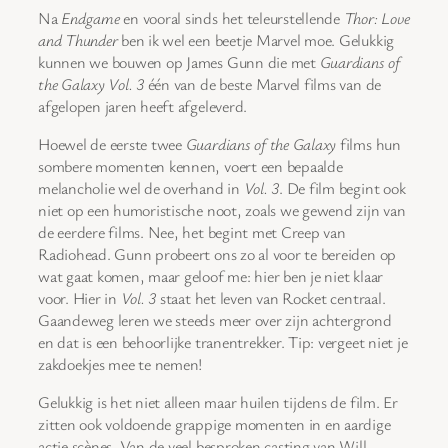
Na
Endgame
en vooral sinds het teleurstellende
Thor: Love
and Thunder
ben ik wel een beetje Marvel moe. Gelukkig
kunnen we bouwen op James Gunn die met
Guardians of
the Galaxy Vol. 3
één van de beste Marvel films van de
afgelopen jaren heeft afgeleverd.
Hoewel de eerste twee
Guardians of the Galaxy
films hun
sombere momenten kennen, voert een bepaalde
melancholie wel de overhand in
Vol. 3
. De film begint ook
niet op een humoristische noot, zoals we gewend zijn van
de eerdere films. Nee, het begint met Creep van
Radiohead. Gunn probeert ons zo al voor te bereiden op
wat gaat komen, maar geloof me: hier ben je niet klaar
voor. Hier in
Vol. 3
staat het leven van Rocket centraal.
Gaandeweg leren we steeds meer over zijn achtergrond
en dat is een behoorlijke tranentrekker. Tip: vergeet niet je
zakdoekjes mee te nemen!
Gelukkig is het niet alleen maar huilen tijdens de film. Er
zitten ook voldoende grappige momenten in en aardige
actie scènes. Van de veel besproken casting van Will