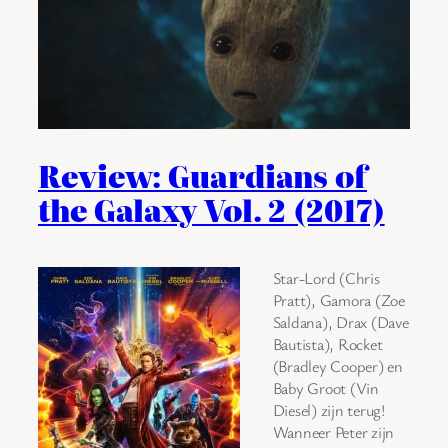
Review: Guardians of
the Galaxy Vol. 2 (2017)
Star-Lord (Chris
Pratt), Gamora (Zoe
Saldana), Drax (Dave
Bautista), Rocket
(Bradley Cooper) en
Baby Groot (Vin
Diesel) zijn terug!
Wanneer Peter zijn