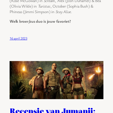
(Rose McGowan) in
Scream
, Alex (Josh Duhamel) & Bea
(Olivia Wilde) in
Turistas
, October (Sophia Bush) &
Phineas (Jimmi Simpson) in
Stay Alive
.
Welk broer/zus duo is jouw favoriet?
16 april 2023
Recensie van Jumanji: