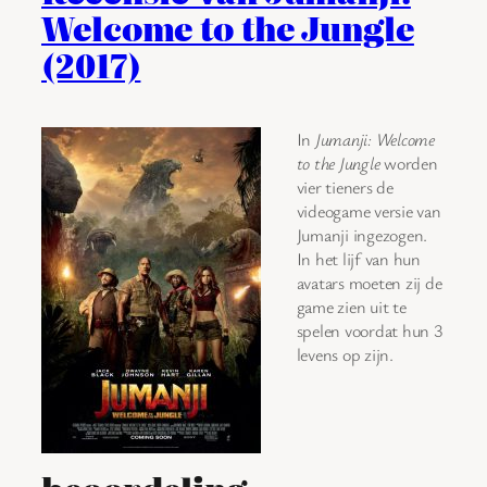
Welcome to the Jungle
(2017)
In
Jumanji: Welcome
to the Jungle
worden
vier tieners de
videogame versie van
Jumanji ingezogen.
In het lijf van hun
avatars moeten zij de
game zien uit te
spelen voordat hun 3
levens op zijn.