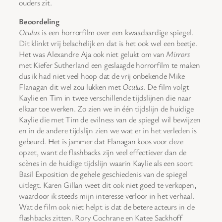
ouders zit.
Beoordeling
Oculus
is een horrorfilm over een kwaadaardige spiegel.
Dit klinkt vrij belachelijk en dat is het ook wel een beetje.
Het was Alexandre Aja ook niet gelukt om van
Mirrors
met Kiefer Sutherland een geslaagde horrorfilm te maken
dus ik had niet veel hoop dat de vrij onbekende Mike
Flanagan dit wel zou lukken met
Oculus
. De film volgt
Kaylie en Tim in twee verschillende tijdslijnen die naar
elkaar toe werken. Zo zien we in één tijdslijn de huidige
Kaylie die met Tim de evilness van de spiegel wil bewijzen
en in de andere tijdslijn zien we wat er in het verleden is
gebeurd. Het is jammer dat Flanagan koos voor deze
opzet, want de flashbacks zijn veel effectiever dan de
scènes in de huidige tijdslijn waarin Kaylie als een soort
Basil Exposition de gehele geschiedenis van de spiegel
uitlegt. Karen Gillan weet dit ook niet goed te verkopen,
waardoor ik steeds mijn interesse verloor in het verhaal.
Wat de film ook niet helpt is dat de betere acteurs in de
flashbacks zitten. Rory Cochrane en Katee Sackhoff