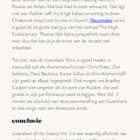
Poulter als Adam Warlock had ik meer verwacht. Dat ligt
niet aan Poulter zelf: hij krijgt helaas te weinig te doen.
Chukwudi Iwuji (ook te zien in Gunn’s
Peacemaker
serie)
is goed als de grote bad guy van het verhaal The High
Evolutionary. Thanos lijkt bijna sympathiek naast deze
man dus dan kan je je de ernst van de situatie wel
inbeelden.
Tot slot: wat de
Guardians
films zo goed maakt, is
natuurlijk ook de charismatische cast. Chris Pratt, Zoe
Saldana, Dave Bautista, Karen Gillan en Pom Klementieff
zijn goed op elkaar ingespeeld. Ook mogen we Bradley
Cooper niet vergeten als de stem van Rocket, die veel
gevoel in zijn performance weet te leggen. Met
Vol. 3
nemen we afscheid van deze samenstelling aan Guardians
en dat zorgt voor een bitterzoet einde.
conclusie
Guardians of the Galaxy Vol. 3
is een waardig afscheid van
oude vrienden. Eén van de beste Marvel films van de