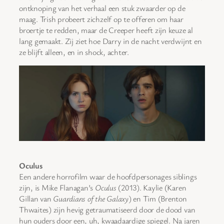
ontknoping van het verhaal een stuk zwaarder op de
maag. Trish probeert zichzelf op te offeren om haar
broertje te redden, maar de Creeper heeft zijn keuze al
lang gemaakt. Zij ziet hoe Darry in de nacht verdwijnt en
ze blijft alleen, en in shock, achter.
Oculus
Een andere horrofilm waar de hoofdpersonages siblings
zijn, is Mike Flanagan’s
Oculus
(2013). Kaylie (Karen
Gillan van
Guardians of the Galaxy
) en Tim (Brenton
Thwaites) zijn hevig getraumatiseerd door de dood van
hun ouders door een, uh, kwaadaardige spiegel. Na jaren