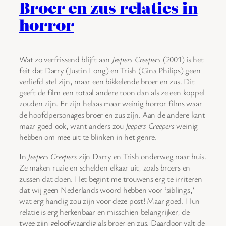
Broer en zus relaties in
horror
Wat zo verfrissend blijft aan
Jeepers Creepers
(2001) is het
feit dat Darry (Justin Long) en Trish (Gina Philips) geen
verliefd stel zijn, maar een bikkelende broer en zus. Dit
geeft de film een totaal andere toon dan als ze een koppel
zouden zijn. Er zijn helaas maar weinig horror films waar
de hoofdpersonages broer en zus zijn. Aan de andere kant
maar goed ook, want anders zou
Jeepers Creepers
weinig
hebben om mee uit te blinken in het genre.
In
Jeepers Creepers
zijn Darry en Trish onderweg naar huis.
Ze maken ruzie en schelden elkaar uit, zoals broers en
zussen dat doen. Het begint me trouwens erg te irriteren
dat wij geen Nederlands woord hebben voor ‘siblings,’
wat erg handig zou zijn voor deze post! Maar goed. Hun
relatie is erg herkenbaar en misschien belangrijker, de
twee zijn geloofwaardig als broer en zus. Daardoor valt de