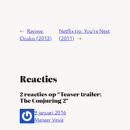
←
Review:
Netflix tip: You’re Next
Oculus (2013)
(2011)
→
Reacties
2 reacties op “Teaser trailer:
The Conjuring 2”
9 januari 2016
Meneer Vevie