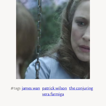
#tags
james wan
patrick wilson
the conjuring
vera farmiga