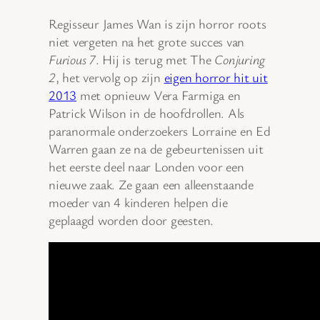
Regisseur James Wan is zijn horror roots
niet vergeten na het grote succes van
Furious 7
. Hij is terug met The
Conjuring
2
, het vervolg op zijn
eigen horror hit uit
2013
met opnieuw Vera Farmiga en
Patrick Wilson in de hoofdrollen. Als
paranormale onderzoekers Lorraine en Ed
Warren gaan ze na de gebeurtenissen uit
het eerste deel naar Londen voor een
nieuwe zaak. Ze gaan een alleenstaande
moeder van 4 kinderen helpen die
geplaagd worden door geesten.