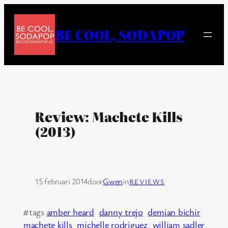
Ga
naar
BE COOL, SODAPOP
de
inhoud
Review: Machete Kills
(2013)
15 februari 2014
door
Gwen
in
REVIEWS
#tags
amber heard
danny trejo
demian bichir
machete kills
michelle rodriguez
william sadler