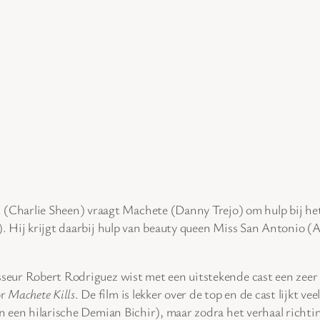
(Charlie Sheen) vraagt Machete (Danny Trejo) om hulp bij het
. Hij krijgt daarbij hulp van beauty queen Miss San Antonio 
sseur Robert Rodriguez wist met een uitstekende cast een zeer v
or
Machete Kills
. De film is lekker over de top en de cast lijkt v
an een hilarische Demian Bichir), maar zodra het verhaal richtin