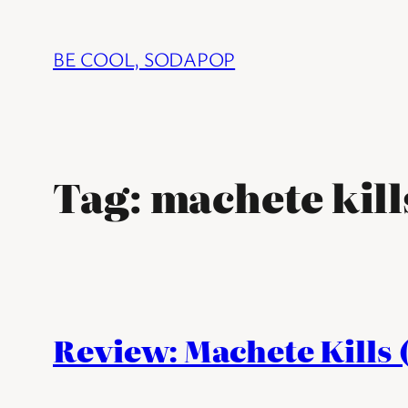
Ga
naar
BE COOL, SODAPOP
de
inhoud
Tag:
machete kill
Review: Machete Kills 