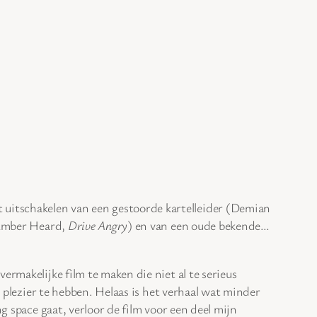
 uitschakelen van een gestoorde kartelleider (Demian
(Amber Heard,
Drive Angry
) en van een oude bekende…
ermakelijke film te maken die niet al te serieus
eel plezier te hebben. Helaas is het verhaal wat minder
g space gaat, verloor de film voor een deel mijn