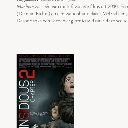
Machete
was één van mijn favoriete films uit 2010. En
(Demian Bichir) en een wapenhandelaar (Mel Gibson) 
Desondanks ben ik toch erg benieuwd naar deze seque