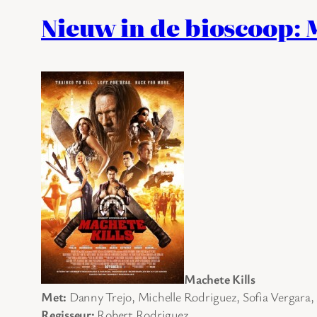
Nieuw in de bioscoop: M
Machete Kills
Met:
Danny Trejo, Michelle Rodriguez, Sofia Vergara
Regisseur:
Robert Rodriguez