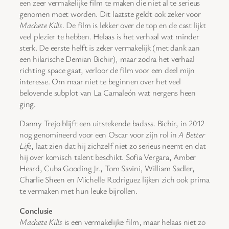
een zeer vermakelijke film te maken die niet al te serieus
genomen moet worden. Dit laatste geldt ook zeker voor
Machete Kills
. De film is lekker over de top en de cast lijkt
veel plezier te hebben. Helaas is het verhaal wat minder
sterk. De eerste helft is zeker vermakelijk (met dank aan
een hilarische Demian Bichir), maar zodra het verhaal
richting space gaat, verloor de film voor een deel mijn
interesse. Om maar niet te beginnen over het veel
belovende subplot van La Camaleón wat nergens heen
ging.
Danny Trejo blijft een uitstekende badass. Bichir, in 2012
nog genomineerd voor een Oscar voor zijn rol in
A Better
Life
, laat zien dat hij zichzelf niet zo serieus neemt en dat
hij over komisch talent beschikt. Sofia Vergara, Amber
Heard, Cuba Gooding Jr., Tom Savini, William Sadler,
Charlie Sheen en Michelle Rodriguez lijken zich ook prima
te vermaken met hun leuke bijrollen.
Conclusie
Machete Kills
is een vermakelijke film, maar helaas niet zo