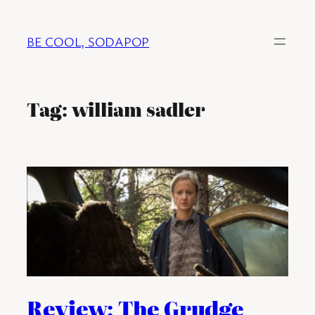
Ga
naar
BE COOL, SODAPOP
de
inhoud
Tag:
william sadler
Review: The Grudge