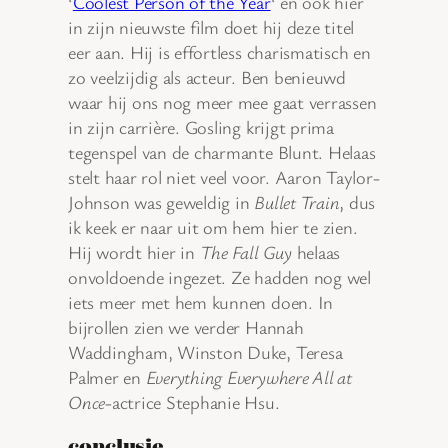
‘
Coolest Person of the Year
‘ en ook hier
in zijn nieuwste film doet hij deze titel
eer aan. Hij is effortless charismatisch en
zo veelzijdig als acteur. Ben benieuwd
waar hij ons nog meer mee gaat verrassen
in zijn carrière. Gosling krijgt prima
tegenspel van de charmante Blunt. Helaas
stelt haar rol niet veel voor. Aaron Taylor-
Johnson was geweldig in
Bullet Train
, dus
ik keek er naar uit om hem hier te zien.
Hij wordt hier in
The Fall Guy
helaas
onvoldoende ingezet. Ze hadden nog wel
iets meer met hem kunnen doen. In
bijrollen zien we verder Hannah
Waddingham, Winston Duke, Teresa
Palmer en
Everything Everywhere All at
Once
-actrice Stephanie Hsu.
conclusie