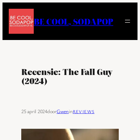
Ga
naar
BE COOL, SODAPOP
de
inhoud
Recensie: The Fall Guy
(2024)
25 april 2024
door
Gwen
in
REVIEWS