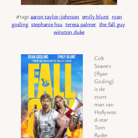
#tags
aaron taylor-johnson
emily blunt
ryan
gosling
stephanie hsu
teresa palmer
the fall guy
winston duke
Colt
Seavers
(Ryan
Gosling)
is de
stunt
man van
Hollywoo
d-ster
Tom
Ryder