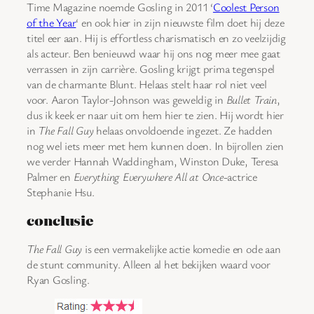
Time Magazine noemde Gosling in 2011 ‘
Coolest Person
of the Year
‘ en ook hier in zijn nieuwste film doet hij deze
titel eer aan. Hij is effortless charismatisch en zo veelzijdig
als acteur. Ben benieuwd waar hij ons nog meer mee gaat
verrassen in zijn carrière. Gosling krijgt prima tegenspel
van de charmante Blunt. Helaas stelt haar rol niet veel
voor. Aaron Taylor-Johnson was geweldig in
Bullet Train
,
dus ik keek er naar uit om hem hier te zien. Hij wordt hier
in
The Fall Guy
helaas onvoldoende ingezet. Ze hadden
nog wel iets meer met hem kunnen doen. In bijrollen zien
we verder Hannah Waddingham, Winston Duke, Teresa
Palmer en
Everything Everywhere All at Once
-actrice
Stephanie Hsu.
conclusie
The Fall Guy
is een vermakelijke actie komedie en ode aan
de stunt community. Alleen al het bekijken waard voor
Ryan Gosling.