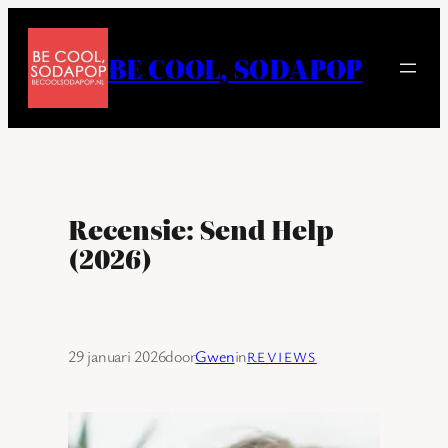
Ga
naar
BE COOL, SODAPOP
de
inhoud
Recensie: Send Help
(2026)
29 januari 2026
door
Gwen
in
REVIEWS