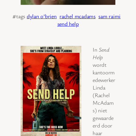
#tags
dylan o’brien
rachel mcadams
sam raimi
send help
In
Send
Help
wordt
kantoorm
edewerker
Linda
(Rachel
McAdam
s) niet
gewaarde
erd door
haar