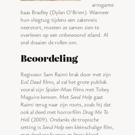
arrogante
baas Bradley (Dylan O’Brien). Wanneer
hun vliegtuig tijdens een zakenreis
neerstort, moeten ze samen zien te
overleven op een onbewoond eiland. Al
snel draaien de rollen om.
Beoordeling
Regisseur Sam Raimi brak door met zijn
Evil Dead
films, al zal het grote publiek
vooral zijn
Spider-Man
films met Tobey
Maguire kennen. Met
Send Help
gaat
Raimi terug naar zijn roots, zoals hij dat
ook al deed met horrorfilm
Drag Me To
Hell
(2009). Ondanks de tropische
setting is
Send Help
een kleinschalige film,
met donkere humor en liters bloed.