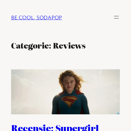
Ga
naar
BE COOL, SODAPOP
de
inhoud
Categorie:
Reviews
Recensie: Supergirl