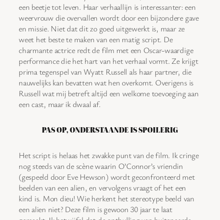
een beetje tot leven. Haar verhaallijn is interessanter: een
weervrouw die overvallen wordt door een bijzondere gave
en missie. Niet dat dit zo goed uitgewerkt is, maar ze
weet het beste te maken van een matig script. De
charmante actrice redt de film met een Oscar-waardige
performance die het hart van het verhaal vormt. Ze krijgt
prima tegenspel van Wyatt Russell als haar partner, die
nauwelijks kan bevatten wat hen overkomt. Overigens is
Russell wat mij betreft altijd een welkome toevoeging aan
een cast, maar ik dwaal af.
PAS OP, ONDERSTAANDE IS SPOILERIG
Het script is helaas het zwakke punt van de film. Ik cringe
nog steeds van de scène waarin O’Connor’s vriendin
(gespeeld door Eve Hewson) wordt geconfronteerd met
beelden van een alien, en vervolgens vraagt of het een
kind is. Mon dieu! Wie herkent het stereotype beeld van
een alien niet? Deze film is gewoon 30 jaar te laat
gemaakt. Ik betwijfel dat de onthulling van buitenaards