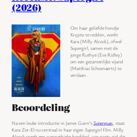
(2026)
Om haar geliefde hondje
Krypto te redden, werkt
Kara (Milly Alcock), ofwel
Supergirl, samen met de
jonge Ruthye (Eve Ridley)
om een gezamenlijke vijand
(Matthias Schoenaerts) te
verslaan.
Beoordeling
Na een leuke introductie in James Gunn’s
Superman
, staat
Kara Zor-El nu centraal in haar eigen
Supergirl
film. Milly
Alcock speelt een sympathieke hoofdrol, van party girl die