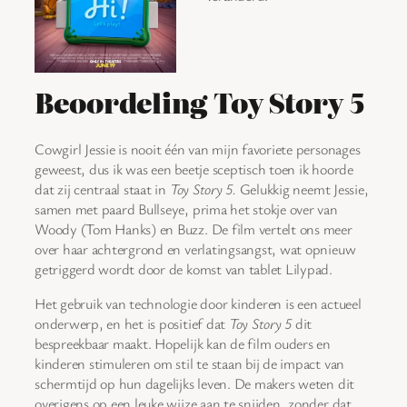
Beoordeling Toy Story 5
Cowgirl Jessie is nooit één van mijn favoriete personages
geweest, dus ik was een beetje sceptisch toen ik hoorde
dat zij centraal staat in
Toy Story 5.
Gelukkig neemt Jessie,
samen met paard Bullseye, prima het stokje over van
Woody (Tom Hanks) en Buzz. De film vertelt ons meer
over haar achtergrond en verlatingsangst, wat opnieuw
getriggerd wordt door de komst van tablet Lilypad.
Het gebruik van technologie door kinderen is een actueel
onderwerp, en het is positief dat
Toy Story 5
dit
bespreekbaar maakt. Hopelijk kan de film ouders en
kinderen stimuleren om stil te staan bij de impact van
schermtijd op hun dagelijks leven. De makers weten dit
overigens op een leuke wijze aan te snijden, zonder dat