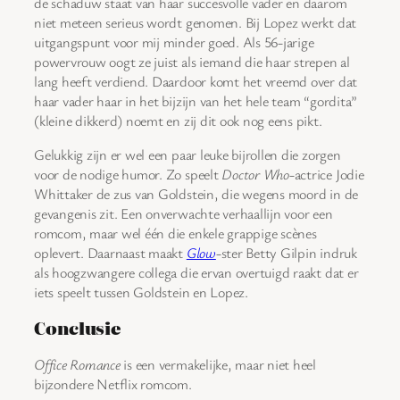
de schaduw staat van haar succesvolle vader en daarom
niet meteen serieus wordt genomen. Bij Lopez werkt dat
uitgangspunt voor mij minder goed. Als 56-jarige
powervrouw oogt ze juist als iemand die haar strepen al
lang heeft verdiend. Daardoor komt het vreemd over dat
haar vader haar in het bijzijn van het hele team “gordita”
(kleine dikkerd) noemt en zij dit ook nog eens pikt.
Gelukkig zijn er wel een paar leuke bijrollen die zorgen
voor de nodige humor. Zo speelt
Doctor Who
-actrice Jodie
Whittaker de zus van Goldstein, die wegens moord in de
gevangenis zit. Een onverwachte verhaallijn voor een
romcom, maar wel één die enkele grappige scènes
oplevert. Daarnaast maakt
Glow
-ster Betty Gilpin indruk
als hoogzwangere collega die ervan overtuigd raakt dat er
iets speelt tussen Goldstein en Lopez.
Conclusie
Office Romance
is een vermakelijke, maar niet heel
bijzondere Netflix romcom.