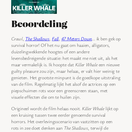
Beoordeling
Crawl
,
The Shallows
,
Fall
,
47 Meters Down
… ik ben gek op
survival horror! Of het nu gaat om haaien, alligators,
duizelingwekkende hoogtes of een andere
levensbedreigende situatie: het maakt me niet uit, als het
maar vermakelijk is. Ik hoopte dat
Killer Whale
een nieuwe
guilty pleasure zou zijn, maar helaas, er valt hier weinig te
genieten. Het grootste minpunt is de goedkope uitstraling
van de film. Regelmatig lijkt het alsof de actrices op een
piepschuimen rots voor een greenscreen staan, met
visuele effecten die om te huilen zijn.
Origineel wordt de film helaas nooit.
Killer Whale
lijkt op
een kruising tussen twee eerder genoemde survival
horrors. Het overlevingsscenario van vastzitten op een
rots in zee doet denken aan
The Shallows
, terwijl de