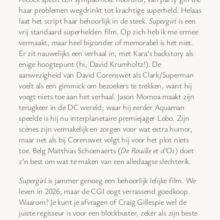
haar problemen wegdrinkt tot krachtige superheld. Helaas
laat het script haar behoorlijk in de steek.
Supergirl
is een
vrij standaard superhelden film. Op zich heb ik me ermee
vermaakt, maar heel bijzonder of memorabel is het niet.
Er zit nauwelijks een verhaal in, met Kara’s backstory als
enige hoogtepunt (hi, David Krumholtz!). De
aanwezigheid van David Corenswet als Clark/Superman
voelt als een gimmick om bezoekers te trekken, want hij
voegt niets toe aan het verhaal. Jason Momoa maakt zijn
terugkeer in de DC wereld; waar hij eerder Aquaman
speelde is hij nu interplanetaire premiejager Lobo. Zijn
scènes zijn vermakelijk en zorgen voor wat extra humor,
maar net als bij Corenswet volgt hij voor het plot niets
toe. Belg Matthias Schoenaerts (
De Rouille et d’Os
) doet
z’n best om wat te maken van een alledaagse slechterik.
Supergirl
is jammer genoeg een behoorlijk lelijke film. We
leven in 2026, maar de CGI oogt verrassend goedkoop.
Waarom? Je kunt je afvragen of Craig Gillespie wel de
juiste regisseur is voor een blockbuster, zeker als zijn beste