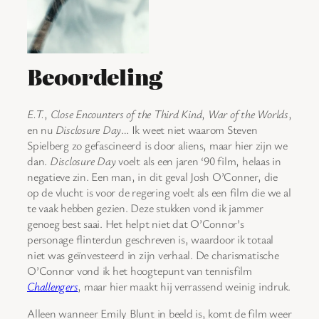
Beoordeling
E.T.
,
Close Encounters of the Third Kind
,
War of the Worlds
,
en nu
Disclosure Day
… Ik weet niet waarom Steven
Spielberg zo gefascineerd is door aliens, maar hier zijn we
dan.
Disclosure Day
voelt als een jaren ‘90 film, helaas in
negatieve zin. Een man, in dit geval Josh O’Conner, die
op de vlucht is voor de regering voelt als een film die we al
te vaak hebben gezien. Deze stukken vond ik jammer
genoeg best saai. Het helpt niet dat O’Connor’s
personage flinterdun geschreven is, waardoor ik totaal
niet was geïnvesteerd in zijn verhaal. De charismatische
O’Connor vond ik het hoogtepunt van tennisfilm
Challengers
, maar hier maakt hij verrassend weinig indruk.
Alleen wanneer Emily Blunt in beeld is, komt de film weer