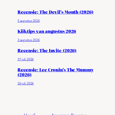
Recensie: The Devil’s Mouth (2026)
5 augustus 2026
Kijktips van augustus 2026
3 augustus 2026
Recensie: The Invite (2026)
31 juli 2026
Recensie: Lee Cronin’s The Mummy
(2026)
26 juli 2026
←
Vanaf
American Reunion