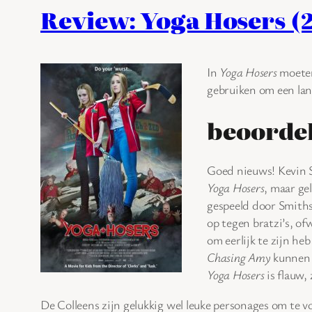
Review: Yoga Hosers (
In
Yoga Hosers
moeten
gebruiken om een lan
beoordel
Goed nieuws! Kevin 
Yoga Hosers
, maar ge
gespeeld door Smiths
op tegen bratzi’s, of
om eerlijk te zijn he
Chasing Amy
kunnen 
Yoga Hosers
is flauw,
De Colleens zijn gelukkig wel leuke personages om te 