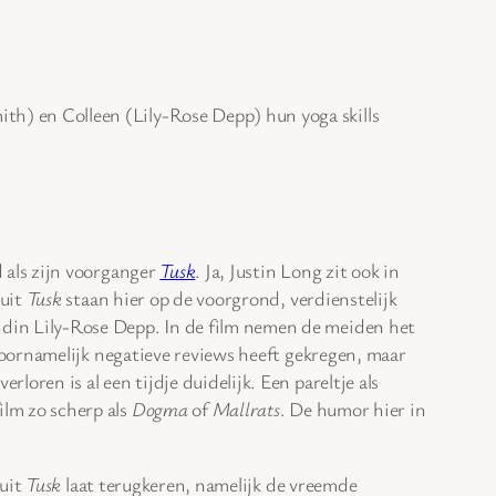
th) en Colleen (Lily-Rose Depp) hun yoga skills
d als zijn voorganger
Tusk
. Ja, Justin Long zit ook in
 uit
Tusk
staan hier op de voorgrond, verdienstelijk
endin Lily-Rose Depp. In de film nemen de meiden het
oornamelijk negatieve reviews heeft gekregen, maar
loren is al een tijdje duidelijk. Een pareltje als
lm zo scherp als
Dogma
of
Mallrats
. De humor hier in
 uit
Tusk
laat terugkeren, namelijk de vreemde