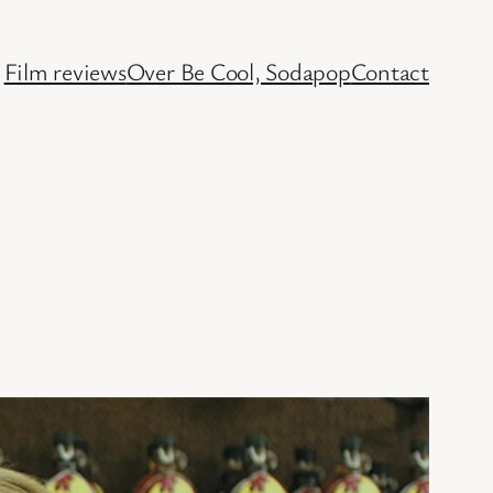
Film reviews
Over Be Cool, Sodapop
Contact