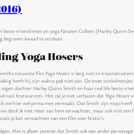
2016)
 beste vriendinnen en yoga fanaten Colleen (Harley Quinn Smi
g begraven kwaad te verslaan.
ing Yoga Hosers
Smiths nieuwste film
Yoga Hosers
is lang niet zo traumatiseren
lukkig heeft hij zijn walrus pak niet aan. De twee winkelmeisjes
 eigen dochter Harley Quinn Smith en haar real life beste vri
wel nazi bratwursten. Het zal je niet verbazen dat
Yoga Hosers
v
b ik me hier wel prima mee vermaakt. Dat Smith zijn mojo heeft ver
we denk ik niet meer van hem verwachten, maar ook niet een fi
 zoals je kan verwachten van een film over bratzi’s.
volgen. Het is alleen jammer dat Smith ook een ander personage