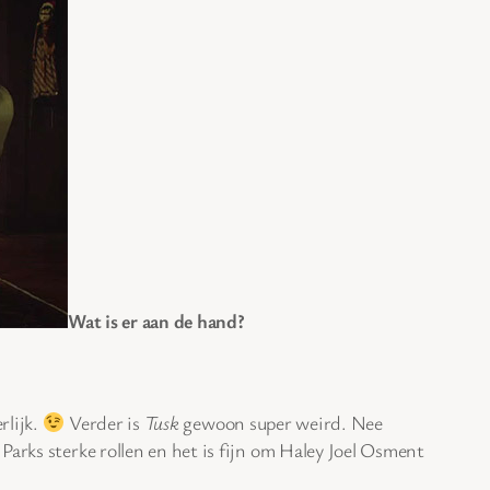
Wat is er aan de hand?
rlijk.
Verder is
Tusk
gewoon super weird. Nee
Parks sterke rollen en het is fijn om Haley Joel Osment