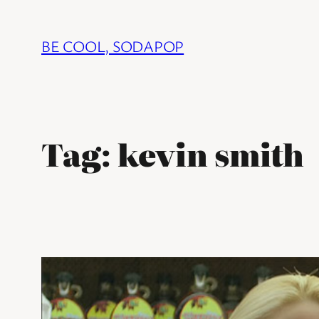
Ga
naar
BE COOL, SODAPOP
de
inhoud
Tag:
kevin smith