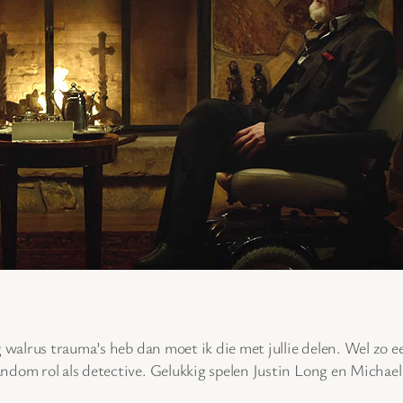
walrus trauma’s heb dan moet ik die met jullie delen. Wel zo ee
dom rol als detective. Gelukkig spelen Justin Long en Michael 