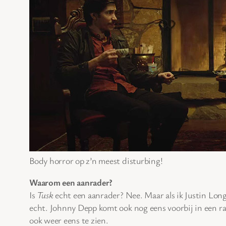
Body horror op z’n meest disturbing!
Waarom een aanrader?
Is
Tusk
echt een aanrader? Nee. Maar als ik Justin Long 
echt. Johnny Depp komt ook nog eens voorbij in een ran
ook weer eens te zien.