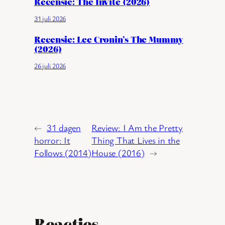
Recensie: The Invite (2026)
31 juli 2026
Recensie: Lee Cronin’s The Mummy
(2026)
26 juli 2026
←
31 dagen
Review: I Am the Pretty
horror: It
Thing That Lives in the
Follows (2014)
House (2016)
→
Reacties