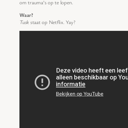
om trauma’s op te lopen.
Waar?
Tusk
staat op Netflix. Yay?