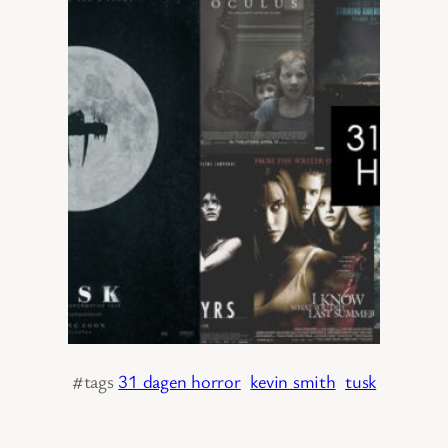
#tags
31 dagen horror
kevin smith
tusk