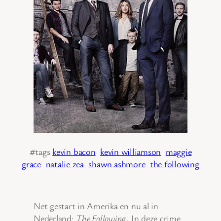
#tags
kevin bacon
kevin williamson
maggie
grace
natalie zea
shawn ashmore
the following
Net gestart in Amerika en nu al in
Nederland:
The Following
. In deze crime