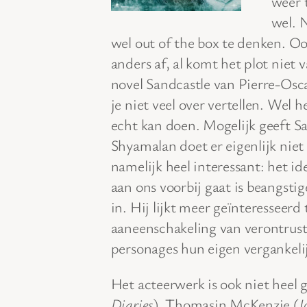
weer 
wel. N
wel out of the box te denken. 
anders af, al komt het plot niet 
novel Sandcastle van Pierre-Osca
je niet veel over vertellen. Wel 
echt kan doen. Mogelijk geeft S
Shyamalan doet er eigenlijk nie
namelijk heel interessant: het i
aan ons voorbij gaat is beangsti
in. Hij lijkt meer geïnteresseerd 
aaneenschakeling van verontrust
personages hun eigen vergankel
Het acteerwerk is ook niet heel 
Diaries
), Thomasin McKenzie (
J