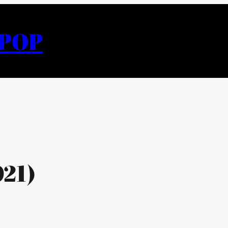
APOP
021)