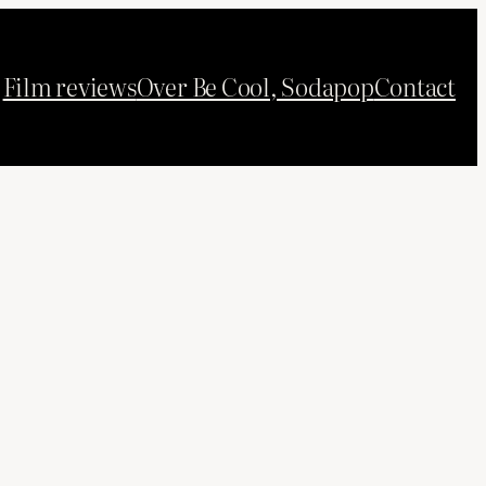
Film reviews
Over Be Cool, Sodapop
Contact