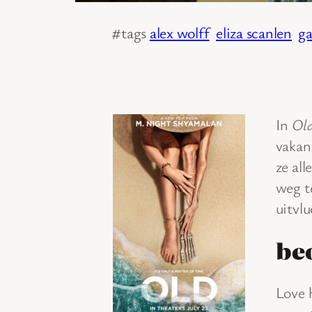
#tags
alex wolff
eliza scanlen
ga
In
Ol
vakan
ze all
weg t
uitvlu
be
Love 