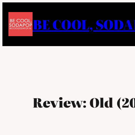
Ga
naar
BE COOL, SOD
de
inhoud
Review: Old (2