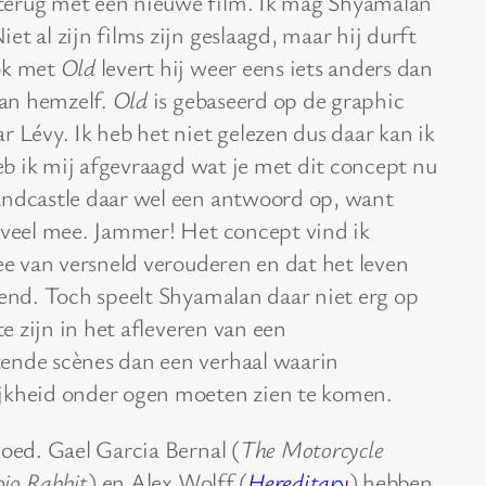
terug met een nieuwe film. Ik mag Shyamalan
iet al zijn films zijn geslaagd, maar hij durft
Ook met
Old
levert hij weer eens iets anders dan
van hemzelf.
Old
is gebaseerd op de graphic
r Lévy. Ik heb het niet gelezen dus daar kan ik
heb ik mij afgevraagd wat je met dit concept nu
andcastle daar wel een antwoord op, want
t veel mee. Jammer! Het concept vind ik
dee van versneld verouderen en dat het leven
gend. Toch speelt Shyamalan daar niet erg op
te zijn in het afleveren van een
ende scènes dan een verhaal waarin
ijkheid onder ogen moeten zien te komen.
goed. Gael Garcia Bernal (
The Motorcycle
ojo Rabbit
) en Alex Wolff (
Hereditary
) hebben