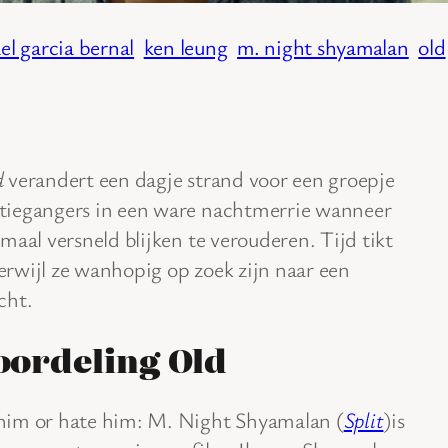
el garcia bernal
ken leung
m. night shyamalan
old
d
verandert een dagje strand voor een groepje
tiegangers in een ware nachtmerrie wanneer
emaal versneld blijken te verouderen. Tijd tikt
erwijl ze wanhopig op zoek zijn naar een
cht.
oordeling Old
him or hate him: M. Night Shyamalan (
Split
)is