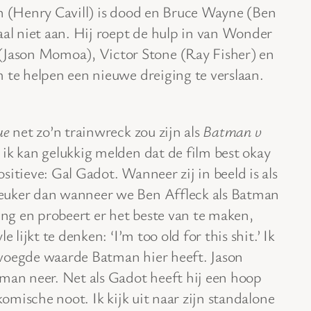
 (Henry Cavill) is dood en Bruce Wayne (Ben
aal niet aan. Hij roept de hulp in van Wonder
ason Momoa), Victor Stone (Ray Fisher) en
 te helpen een nieuwe dreiging te verslaan.
ue
net zo’n trainwreck zou zijn als
Batman v
 ik kan gelukkig melden dat de film best okay
sitieve: Gal Gadot. Wanneer zij in beeld is als
euker dan wanneer we Ben Affleck als Batman
ling en probeert er het beste van te maken,
 lijkt te denken: ‘I’m too old for this shit.’ Ik
voegde waarde Batman hier heeft. Jason
n neer. Net als Gadot heeft hij een hoop
komische noot. Ik kijk uit naar zijn standalone