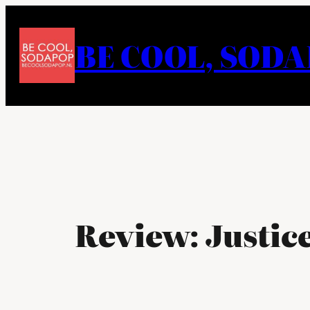
Ga
naar
BE COOL, SOD
de
inhoud
Review: Justice