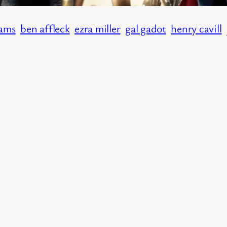
ams
ben affleck
ezra miller
gal gadot
henry cavill