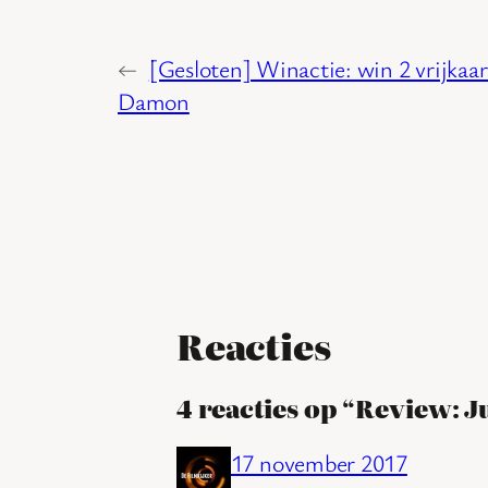
←
[Gesloten] Winactie: win 2 vrijkaa
Damon
Reacties
4 reacties op “Review: J
17 november 2017