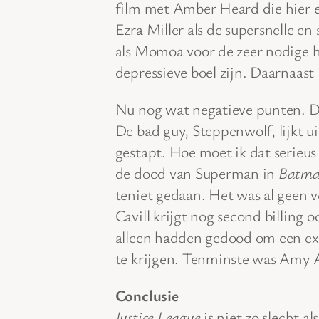
film met Amber Heard die hier ee
Ezra Miller als de supersnelle en
als Momoa voor de zeer nodige 
depressieve boel zijn. Daarnaast
Nu nog wat negatieve punten. D
De bad guy, Steppenwolf, lijkt ui
gestapt. Hoe moet ik dat serieus
de dood van Superman in
Batma
teniet gedaan. Het was al geen 
Cavill krijgt nog second billing 
alleen hadden gedood om een e
te krijgen. Tenminste was Amy 
Conclusie
Justice League
is niet zo slecht al