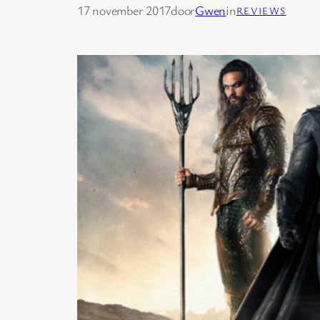
17 november 2017
door
Gwen
in
REVIEWS