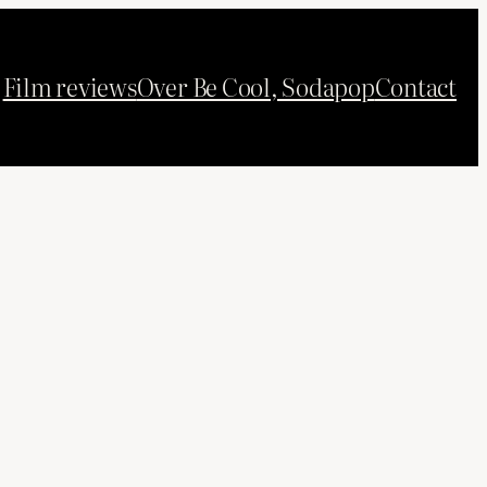
Film reviews
Over Be Cool, Sodapop
Contact