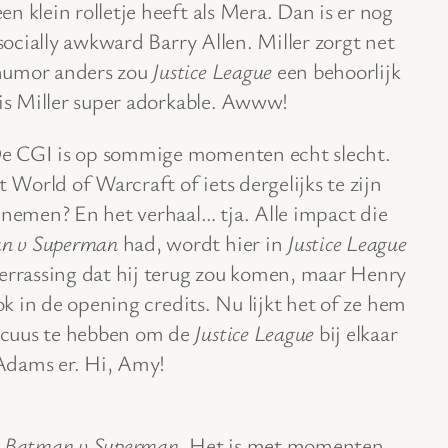
n klein rolletje heeft als Mera. Dan is er nog
 socially awkward Barry Allen. Miller zorgt net
humor anders zou
Justice League
een behoorlijk
 is Miller super adorkable. Awww!
e CGI is op sommige momenten echt slecht.
t World of Warcraft of iets dergelijks te zijn
 nemen? En het verhaal… tja. Alle impact die
n v Superman
had, wordt hier in
Justice League
verrassing dat hij terug zou komen, maar Henry
ook in de opening credits. Nu lijkt het of ze hem
xcuus te hebben om de
Justice League
bij elkaar
Adams er. Hi, Amy!
s
Batman v Superman
. Het is met momenten