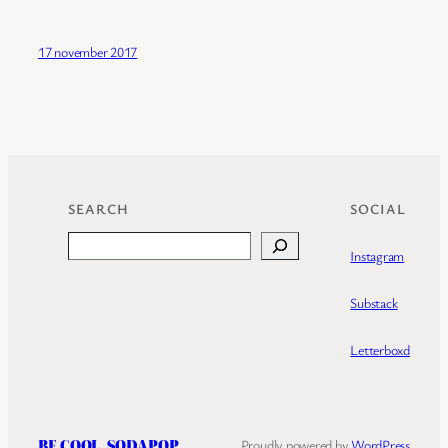
17 november 2017
SEARCH
SOCIAL
Search
Instagram
Substack
Letterboxd
BE COOL, SODAPOP
Proudly powered by
WordPress