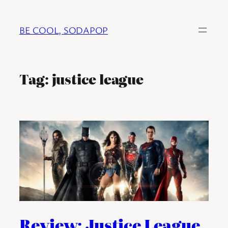
Ga
naar
BE COOL, SODAPOP
de
inhoud
Tag:
justice league
Review: Justice League