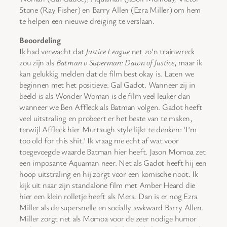
Stone (Ray Fisher) en Barry Allen (Ezra Miller) om hem
te helpen een nieuwe dreiging te verslaan.
Beoordeling
Ik had verwacht dat
Justice League
net zo’n trainwreck
zou zijn als
Batman v Superman: Dawn of Justice
, maar ik
kan gelukkig melden dat de film best okay is. Laten we
beginnen met het positieve: Gal Gadot. Wanneer zij in
beeld is als Wonder Woman is de film veel leuker dan
wanneer we Ben Affleck als Batman volgen. Gadot heeft
veel uitstraling en probeert er het beste van te maken,
terwijl Affleck hier Murtaugh style lijkt te denken: ‘I’m
too old for this shit.’ Ik vraag me echt af wat voor
toegevoegde waarde Batman hier heeft. Jason Momoa zet
een imposante Aquaman neer. Net als Gadot heeft hij een
hoop uitstraling en hij zorgt voor een komische noot. Ik
kijk uit naar zijn standalone film met Amber Heard die
hier een klein rolletje heeft als Mera. Dan is er nog Ezra
Miller als de supersnelle en socially awkward Barry Allen.
Miller zorgt net als Momoa voor de zeer nodige humor