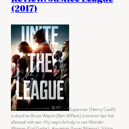
(2017)
Superman (Henry Cavill)
is dood en Bruce Wayne (Ben Affleck) is emo en kan het
allemaal niet aan. Hij roept de hulp in van Wonder
Woman (Gal Gadot), Aquaman (Jason Momoa), Victor