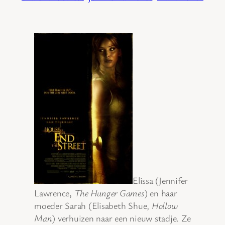
Elissa (Jennifer
Lawrence,
The Hunger Games
) en haar
moeder Sarah (Elisabeth Shue,
Hollow
Man
) verhuizen naar een nieuw stadje. Ze