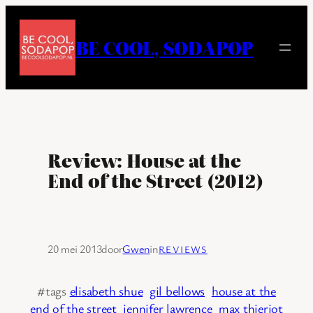
Ga
naar
BE COOL, SODAPOP
de
inhoud
Review: House at the
End of the Street (2012)
20 mei 2013
door
Gwen
in
REVIEWS
#tags
elisabeth shue
gil bellows
house at the
end of the street
jennifer lawrence
max thieriot