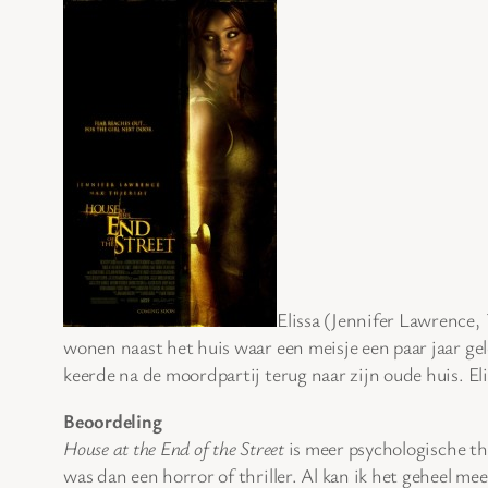
Elissa (Jennifer Lawrence,
wonen naast het huis waar een meisje een paar jaar ge
keerde na de moordpartij terug naar zijn oude huis. E
Beoordeling
House at the End of the Street
is meer psychologische thr
was dan een horror of thriller. Al kan ik het geheel mee