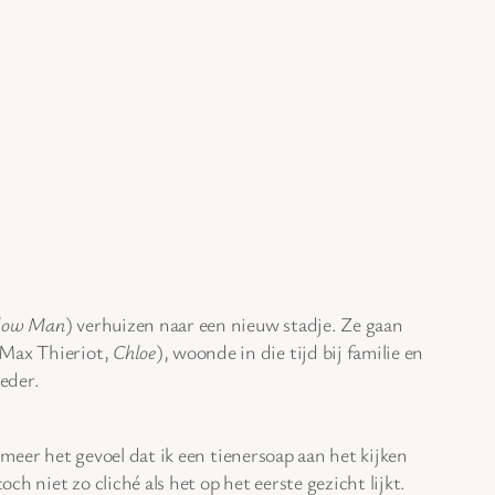
low Man
) verhuizen naar een nieuw stadje. Ze gaan
(Max Thieriot,
Chloe
), woonde in die tijd bij familie en
eder.
 meer het gevoel dat ik een tienersoap aan het kijken
ch niet zo cliché als het op het eerste gezicht lijkt.