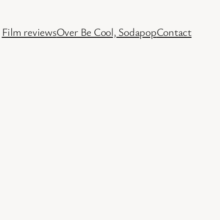
Film reviews
Over Be Cool, Sodapop
Contact