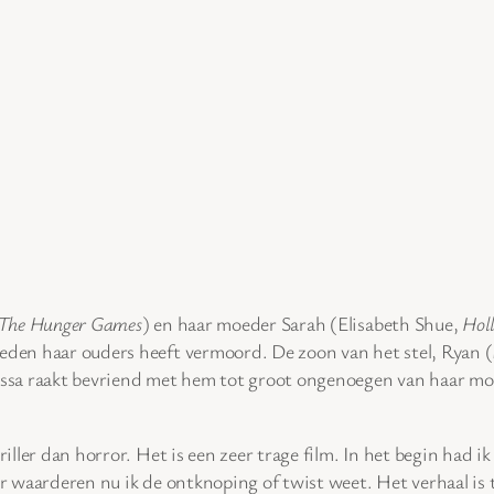
The Hunger Games
) en haar moeder Sarah (Elisabeth Shue,
Hol
leden haar ouders heeft vermoord. De zoon van het stel, Ryan 
lissa raakt bevriend met hem tot groot ongenoegen van haar mo
iller dan horror. Het is een zeer trage film. In het begin had ik
r waarderen nu ik de ontknoping of twist weet. Het verhaal is to