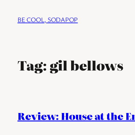
Ga
naar
BE COOL, SODAPOP
de
inhoud
Tag:
gil bellows
Review: House at the En