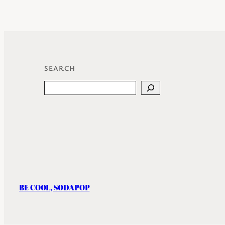
SEARCH
Search
BE COOL, SODAPOP