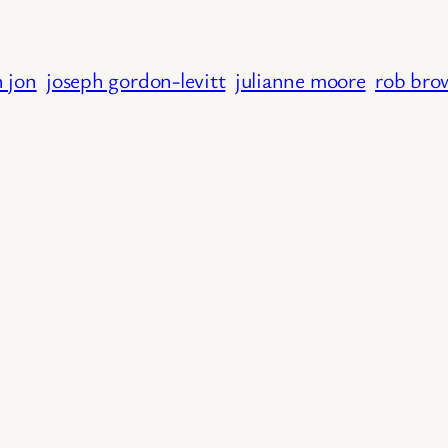
 jon
joseph gordon-levitt
julianne moore
rob bro