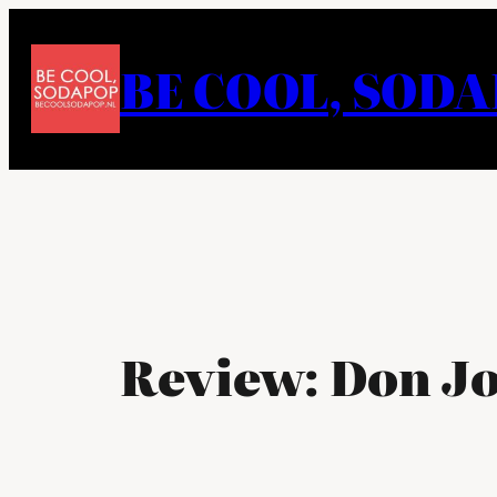
Ga
naar
BE COOL, SOD
de
inhoud
Review: Don Jo