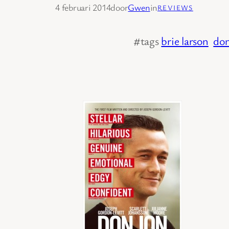
4 februari 2014
door
Gwen
in
REVIEWS
#tags
brie larson
don