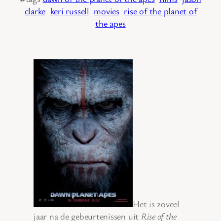
clarke
keri russell
movies
rise of the planet of
the apes
Het is zoveel
jaar na de gebeurtenissen uit
Rise of the