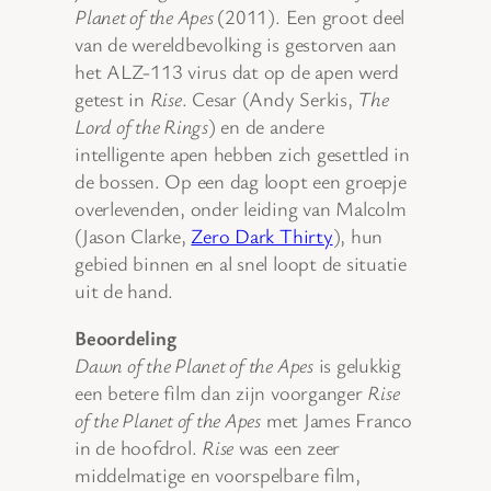
Planet of the Apes
(2011). Een groot deel
van de wereldbevolking is gestorven aan
het ALZ-113 virus dat op de apen werd
getest in
Rise
. Cesar (Andy Serkis,
The
Lord of the Rings
) en de andere
intelligente apen hebben zich gesettled in
de bossen. Op een dag loopt een groepje
overlevenden, onder leiding van Malcolm
(Jason Clarke,
Zero Dark Thirty
), hun
gebied binnen en al snel loopt de situatie
uit de hand.
Beoordeling
Dawn of the Planet of the Apes
is gelukkig
een betere film dan zijn voorganger
Rise
of the Planet of the Apes
met James Franco
in de hoofdrol.
Rise
was een zeer
middelmatige en voorspelbare film,