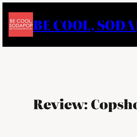
Ga
naar
BE COOL, SOD
de
inhoud
Review: Copsho