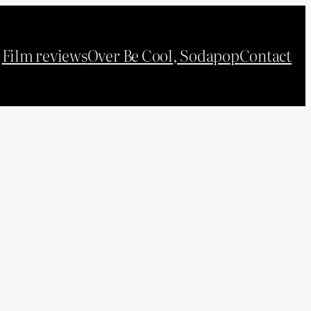
Film reviews
Over Be Cool, Sodapop
Contact