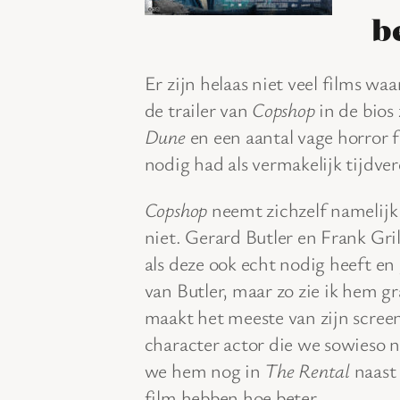
b
Er zijn helaas niet veel films waa
de trailer van
Copshop
in de bios 
Dune
en een aantal vage horror fi
nodig had als vermakelijk tijdverd
Copshop
neemt zichzelf namelijk 
niet. Gerard Butler en Frank Gril
als deze ook echt nodig heeft en
van Butler, maar zo zie ik hem gr
maakt het meeste van zijn scree
character actor die we sowieso n
we hem nog in
The Rental
naast 
film hebben hoe beter.