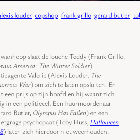
alexis louder
copshop
frank grillo
gerard butler
to
 wanhoop slaat de louche Teddy (Frank Grillo,
tain America: The Winter Soldier
)
itieagente Valerie (Alexis Louder,
The
morrow War
) om zich te laten opsluiten. Er
at een prijs op zijn hoofd en hij waant zich
lig in een politiecel. Een huurmoordenaar
rard Butler,
Olympus Has Fallen
) en een
ietgrage psychopaat (Toby Huss,
Halloween
8
) laten zich hierdoor niet weerhouden.