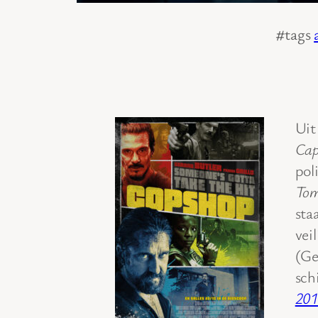
#tags
Uit
Cap
pol
To
sta
vei
(Ge
sch
201