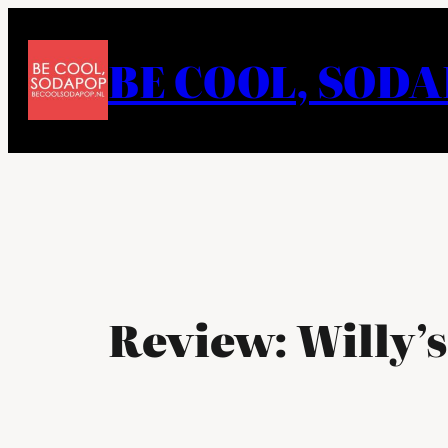
Ga
naar
BE COOL, SOD
de
inhoud
Review: Willy’