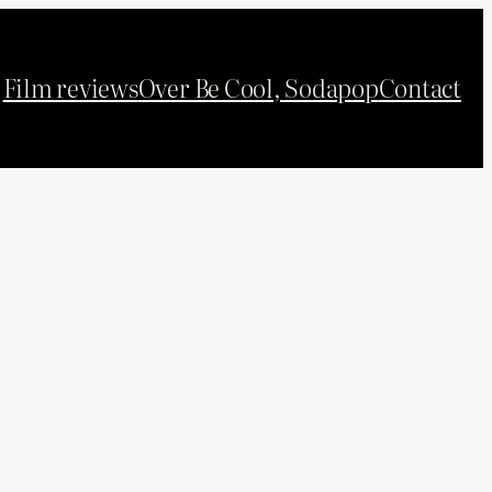
Film reviews
Over Be Cool, Sodapop
Contact