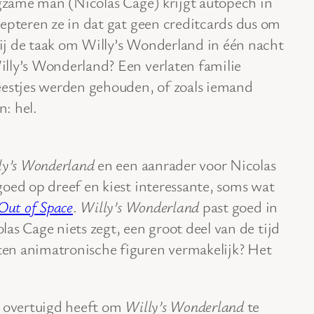
zame man (Nicolas Cage) krijgt autopech in
epteren ze in dat gat geen creditcards dus om
 hij de taak om Willy’s Wonderland in één nacht
lly’s Wonderland? Een verlaten familie
eestjes werden gehouden, of zoals iemand
: hel.
ly’s Wonderland
en een aanrader voor Nicolas
oed op dreef en kiest interessante, soms wat
Out of Space
.
Willy’s Wonderland
past goed in
olas Cage niets zegt, een groot deel van de tijd
en animatronische figuren vermakelijk? Het
t overtuigd heeft om
Willy’s Wonderland
te