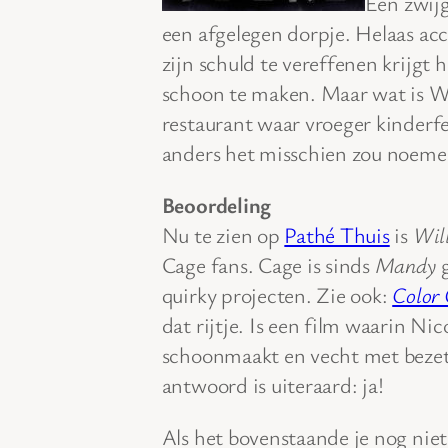
Een zwijg
een afgelegen dorpje. Helaas acc
zijn schuld te vereffenen krijgt
schoon te maken. Maar wat is Wi
restaurant waar vroeger kinderf
anders het misschien zou noemen
Beoordeling
Nu te zien op
Pathé Thuis
is
Wil
Cage fans. Cage is sinds
Mandy
g
quirky projecten. Zie ook:
Color 
dat rijtje. Is een film waarin Nic
schoonmaakt en vecht met bezet
antwoord is uiteraard: ja!
Als het bovenstaande je nog nie