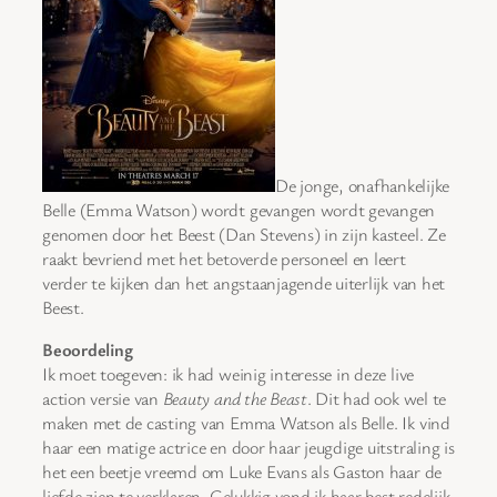
De jonge, onafhankelijke
Belle (Emma Watson) wordt gevangen wordt gevangen
genomen door het Beest (Dan Stevens) in zijn kasteel. Ze
raakt bevriend met het betoverde personeel en leert
verder te kijken dan het angstaanjagende uiterlijk van het
Beest.
Beoordeling
Ik moet toegeven: ik had weinig interesse in deze live
action versie van
Beauty and the Beast
. Dit had ook wel te
maken met de casting van Emma Watson als Belle. Ik vind
haar een matige actrice en door haar jeugdige uitstraling is
het een beetje vreemd om Luke Evans als Gaston haar de
liefde zien te verklaren. Gelukkig vond ik haar best redelijk