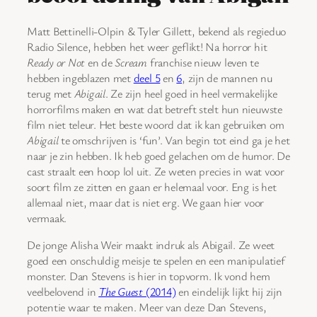
Matt Bettinelli-Olpin & Tyler Gillett, bekend als regieduo
Radio Silence, hebben het weer geflikt! Na horror hit
Ready or Not
en de
Scream
franchise nieuw leven te
hebben ingeblazen met
deel 5
en
6
, zijn de mannen nu
terug met
Abigail
. Ze zijn heel goed in heel vermakelijke
horrorfilms maken en wat dat betreft stelt hun nieuwste
film niet teleur. Het beste woord dat ik kan gebruiken om
Abigail
te omschrijven is ‘fun’. Van begin tot eind ga je het
naar je zin hebben. Ik heb goed gelachen om de humor. De
cast straalt een hoop lol uit. Ze weten precies in wat voor
soort film ze zitten en gaan er helemaal voor. Eng is het
allemaal niet, maar dat is niet erg. We gaan hier voor
vermaak.
De jonge Alisha Weir maakt indruk als Abigail. Ze weet
goed een onschuldig meisje te spelen en een manipulatief
monster. Dan Stevens is hier in topvorm. Ik vond hem
veelbelovend in
The Guest
(2014)
en eindelijk lijkt hij zijn
potentie waar te maken. Meer van deze Dan Stevens,