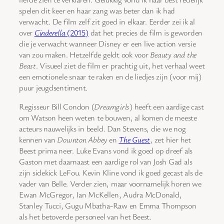
spelen dit keer en haar zang was beter dan ik had
verwacht. De film zelf zit goed in elkaar. Eerder zei ik al
over
Cinderella
(2015)
dat het precies de film is geworden
die je verwacht wanneer Disney er een live action versie
van zou maken. Hetzelfde geldt ook voor
Beauty and the
Beast
. Visueel ziet de film er prachtig uit, het verhaal weet
een emotionele snaar te raken en de liedjes zijn (voor mij)
puur jeugdsentiment.
Regisseur Bill Condon (
Dreamgirls
) heeft een aardige cast
om Watson heen weten te bouwen, al komen de meeste
acteurs nauwelijks in beeld. Dan Stevens, die we nog
kennen van
Downton Abbey
en
The Guest
, zet hier het
Beest prima neer. Luke Evans vond ik goed op dreef als
Gaston met daarnaast een aardige rol van Josh Gad als
zijn sidekick LeFou. Kevin Kline vond ik goed gecast als de
vader van Belle. Verder zien, maar voornamelijk horen we
Ewan McGregor, Ian McKellen, Audra McDonald,
Stanley Tucci, Gugu Mbatha-Raw en Emma Thompson
als het betoverde personeel van het Beest.