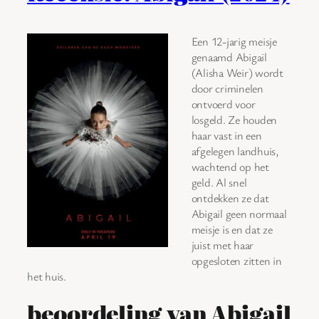
Een 12-jarig meisje
genaamd Abigail
(Alisha Weir) wordt
door criminelen
ontvoerd voor
losgeld. Ze houden
haar vast in een
afgelegen landhuis,
wachtend op het
geld. Al snel
ontdekken ze dat
Abigail geen normaal
meisje is en dat ze
juist met haar
opgesloten zitten in
het huis.
beoordeling van Abigail