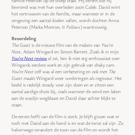
familie Peterson op de stoep staat. Hij vertelt dat hij
bevriend was met hun overleden zoon Caleb. David wint
het vertrouwen van de familie, maar wanneer er in de
omgeving een aantal doden vallen, wordt dochter Anna
Peterson (Maika Monroe,
It Follows
) wantrouwig.
Beoordeling
The Guest
is de nieuwe film van de makers van
You’re
Next
, Adam Wingard en Simon Barrett. Zoals ik in mijn
You’re Next
review
al zei, ben ik niet erg enthousiast over
Wingards eerdere werk en zijn gebruik van shaky cam.
You’re Next
zelf was al een verbetering en ook met
The
Guest
maakt Wingard weer vorderingen als regisseur. Het
beeld is redelijk steady voor zijn doen en er zitten een
aantal aardige shots bij, zoals wanneer de wind een laken
aan de waslijn wegblaast en David daar achter blijkt te
staan.
De eerste helft van de film is sterk. Je blijft gissen wat er
toch met David aan de hand is en wat de twist zal zijn. Zo
halverwege verandert de toon van de film en wordt het