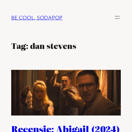
Ga
naar
BE COOL, SODAPOP
de
inhoud
Tag:
dan stevens
Recensie: Abigail (2024)