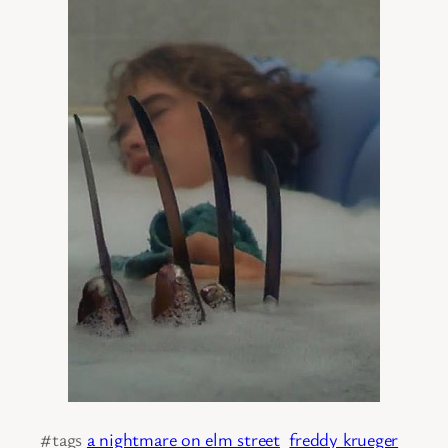
#tags
a nightmare on elm street
freddy krueger