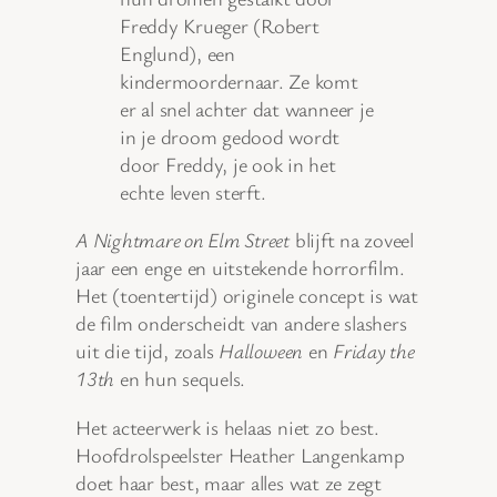
Freddy Krueger (Robert
Englund), een
kindermoordernaar. Ze komt
er al snel achter dat wanneer je
in je droom gedood wordt
door Freddy, je ook in het
echte leven sterft.
A Nightmare on Elm Street
blijft na zoveel
jaar een enge en uitstekende horrorfilm.
Het (toentertijd) originele concept is wat
de film onderscheidt van andere slashers
uit die tijd, zoals
Halloween
en
Friday the
13th
en hun sequels.
Het acteerwerk is helaas niet zo best.
Hoofdrolspeelster Heather Langenkamp
doet haar best, maar alles wat ze zegt