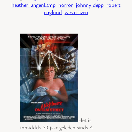
heather langenkamp
horror
johnny depp
robert
englund
wes craven
Het is
inmiddels 30 jaar geleden sinds
A