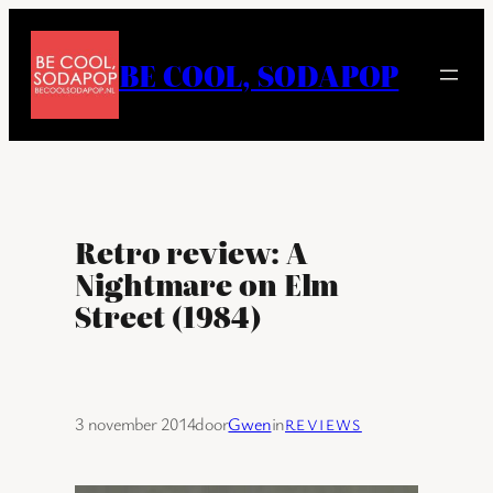
Ga
naar
BE COOL, SODAPOP
de
inhoud
Retro review: A
Nightmare on Elm
Street (1984)
3 november 2014
door
Gwen
in
REVIEWS