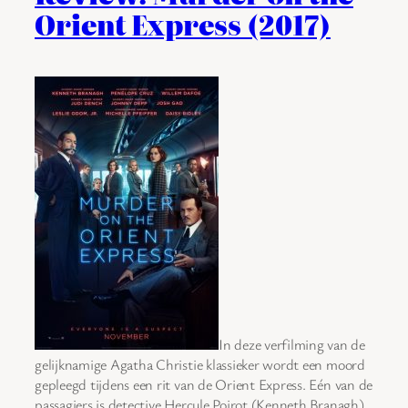
Orient Express (2017)
In deze verfilming van de
gelijknamige Agatha Christie klassieker wordt een moord
gepleegd tijdens een rit van de Orient Express. Eén van de
passagiers is detective Hercule Poirot (Kenneth Branagh)