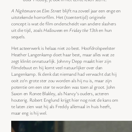
A Nightmare on Elm Street
blijft na zoveel jaar een enge en
uitstekende horrorfilm. Het (toentertijd) originele
concept is wat de film onderscheidt van andere slashers
uit die tijd, zoals
Halloween
en
Friday the 13th
en hun
sequels.
Het acteerwerk is helaas niet zo best. Hoofdrolspeelster
Heather Langenkamp doet haar best, maar alles wat ze
zegt klinkt onnatuurlijk. Johnny Depp maakt hier zijn
filmdebuut en hij komt veel natuurlijker over dan
Langenkamp. Ik denk dat niemand had verwacht dat hij
ooit zo’n grote ster zou worden als hij nu is, maar zijn
potentie om een ster te worden was toen al groot. John
Saxon en Ronee Blakley, als Nancy’s ouders, acteren
houterig. Robert Englund krijgt hier nog niet de kans om
te laten zien wat hij als Freddy allemaal in huis heeft,
maar eng is hij wel.