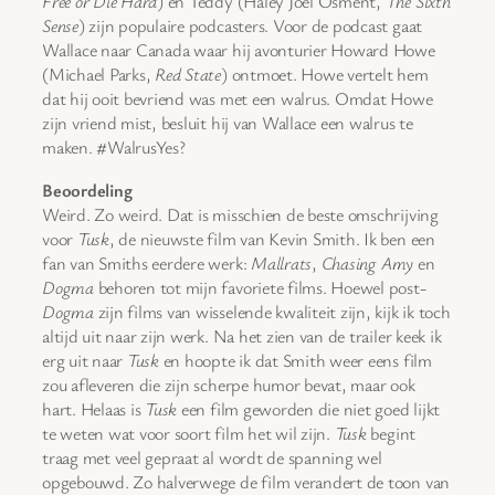
Free or Die Hard
) en Teddy (Haley Joel Osment,
The Sixth
Sense
) zijn populaire podcasters. Voor de podcast gaat
Wallace naar Canada waar hij avonturier Howard Howe
(Michael Parks,
Red State
) ontmoet. Howe vertelt hem
dat hij ooit bevriend was met een walrus. Omdat Howe
zijn vriend mist, besluit hij van Wallace een walrus te
maken. #WalrusYes?
Beoordeling
Weird. Zo weird. Dat is misschien de beste omschrijving
voor
Tusk
, de nieuwste film van Kevin Smith. Ik ben een
fan van Smiths eerdere werk:
Mallrats
,
Chasing Amy
en
Dogma
behoren tot mijn favoriete films. Hoewel post-
Dogma
zijn films van wisselende kwaliteit zijn, kijk ik toch
altijd uit naar zijn werk. Na het zien van de trailer keek ik
erg uit naar
Tusk
en hoopte ik dat Smith weer eens film
zou afleveren die zijn scherpe humor bevat, maar ook
hart. Helaas is
Tusk
een film geworden die niet goed lijkt
te weten wat voor soort film het wil zijn.
Tusk
begint
traag met veel gepraat al wordt de spanning wel
opgebouwd. Zo halverwege de film verandert de toon van