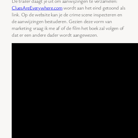
De trailer daagt je uit om aanwijzingen te verzamelen:
CluesAreEverywhere.com
wordt aan het eind getoond als
link. Op de website kan je de crime scene inspecteren en
de aanwijzingen bestuderen. Gezien deze vorm van
marketing vraag ik me af of de film het boek zal volgen of
dat er een andere dader wordt aangewezen.