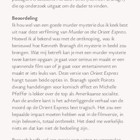
die op onderzoek uitgaat om de dader te vinden.
Beoordeling
Ik hou wel van een goede murder mysterie dus ik keek best
uit naar deze verfilming van
Murder on the Orient Express
.
Hoewel ik al bekend was met de ontknoping, was ik
benieuwd hoe Kenneth Branagh dit mysterie in beeld zou
brengen. Wat mij betreft kan je met een murder mysterie
twee kanten opgaan: je gaat voor serieus en maakt er een
spannende film van of je gaat voor entertainment en
maakt er iets leuks van. Deze versie van
Orient Express
hangt tussen beide opties in. Branagh speelt Poirots
dwang handelingen voor komisch effect en Michelle
Pfeiffer is lekker over de top als Amerikaanse socialite.
Aan de andere kant is het achterliggende verhaal van de
moord op de Orient Express best tragisch. Het zou een
bepaalde impact moeten hebben wat in de filmversie, in
mijn belevenis, totaal ontbreekt. Het deed me werkelijks
niets en dat kan niet de bedoeling zijn.
Branagh heeft wel een mooie cast weten te verzamelen,