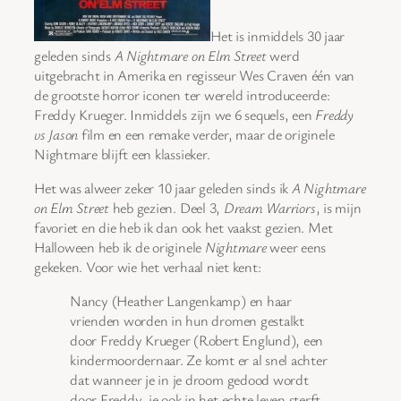
Het is inmiddels 30 jaar
geleden sinds
A Nightmare on Elm Street
werd
uitgebracht in Amerika en regisseur Wes Craven één van
de grootste horror iconen ter wereld introduceerde:
Freddy Krueger. Inmiddels zijn we 6 sequels, een
Freddy
vs Jason
film en een remake verder, maar de originele
Nightmare blijft een klassieker.
Het was alweer zeker 10 jaar geleden sinds ik
A Nightmare
on Elm Street
heb gezien. Deel 3,
Dream Warriors
, is mijn
favoriet en die heb ik dan ook het vaakst gezien. Met
Halloween heb ik de originele
Nightmare
weer eens
gekeken. Voor wie het verhaal niet kent:
Nancy (Heather Langenkamp) en haar
vrienden worden in hun dromen gestalkt
door Freddy Krueger (Robert Englund), een
kindermoordernaar. Ze komt er al snel achter
dat wanneer je in je droom gedood wordt
door Freddy, je ook in het echte leven sterft.