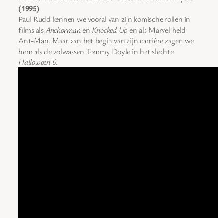
(1995)
Paul Rudd kennen we vooral van zijn komische rollen in
films als
Anchorman
en
Knocked Up
en als Marvel held
Ant-Man. Maar aan het begin van zijn carrière zagen we
hem als de volwassen Tommy Doyle in het slechte
Halloween 6
.