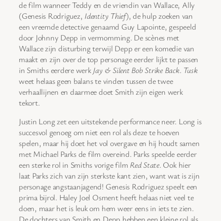
de film wanneer Teddy en de vriendin van Wallace, Ally
(Genesis Rodriguez,
Identity Thief
), de hulp zoeken van
een vreemde detective genaamd Guy Lapointe, gespeeld
door Johnny Depp in vermomming. De scènes met
Wallace zijn disturbing terwijl Depp er een komedie van
maakt en zijn over de top personage eerder lijkt te passen
in Smiths eerdere werk
Jay & Silent Bob Strike Back
.
Tusk
weet helaas geen balans te vinden tussen de twee
verhaallijnen en daarmee doet Smith zijn eigen werk
tekort.
Justin Long zet een uitstekende performance neer. Long is
succesvol genoeg om niet een rol als deze te hoeven
spelen, maar hij doet het vol overgave en hij houdt samen
met Michael Parks de film overeind. Parks speelde eerder
een sterke rol in Smiths vorige film
Red State
. Ook hier
laat Parks zich van zijn sterkste kant zien, want wat is zijn
personage angstaanjagend! Genesis Rodriguez speelt een
prima bijrol. Haley Joel Osment heeft helaas niet veel te
doen, maar het is leuk om hem weer eens in iets te zien.
De dochters van Smith en Depp hebben een kleine rol als