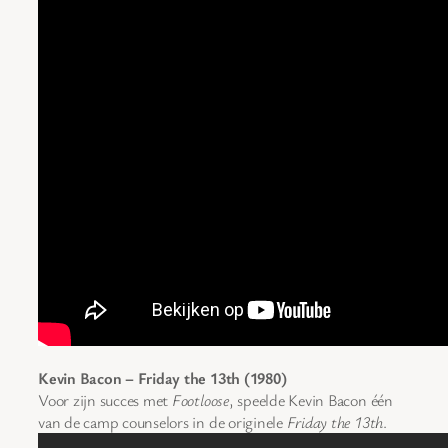
Kevin Bacon – Friday the 13th (1980)
Voor zijn succes met
Footloose
, speelde Kevin Bacon één
van de camp counselors in de originele
Friday the 13th
.