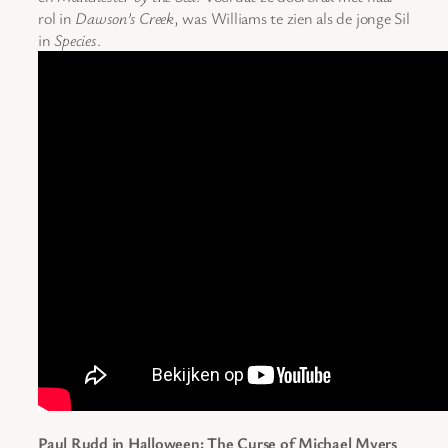
rol in
Dawson’s Creek
, was Williams te zien als de jonge Sil
in
Species
.
Paul Rudd in Halloween: The Curse of Michael Myers