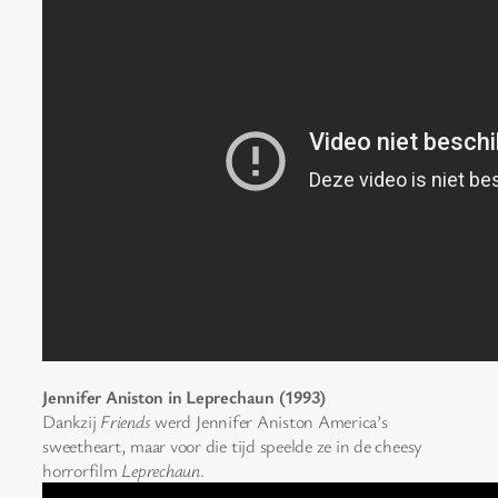
Jennifer Aniston in Leprechaun (1993)
Dankzij
Friends
werd Jennifer Aniston America’s
sweetheart, maar voor die tijd speelde ze in de cheesy
horrorfilm
Leprechaun
.