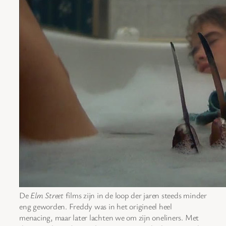
De
Elm Street
films zijn in de loop der jaren steeds minder
eng geworden. Freddy was in het origineel heel
menacing, maar later lachten we om zijn oneliners. Met