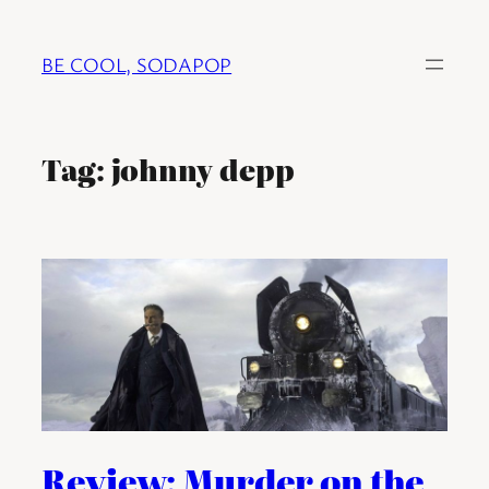
Ga
naar
BE COOL, SODAPOP
de
inhoud
Tag:
johnny depp
Review: Murder on the