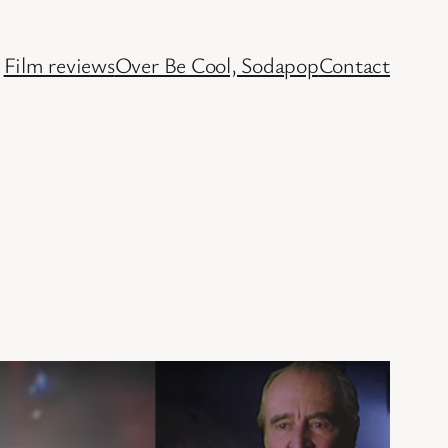
Film reviews
Over Be Cool, Sodapop
Contact