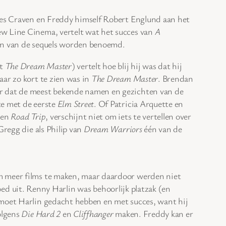
 Wes Craven en Freddy himself Robert Englund aan het
ew Line Cinema, vertelt wat het succes van
A
ken van de sequels worden benoemd.
it
The Dream Master
) vertelt hoe blij hij was dat hij
ar zo kort te zien was in
The Dream Master
. Brendan
er dat de meest bekende namen en gezichten van de
te met de eerste
Elm Street
. Of Patricia Arquette en
en
Road Trip
, verschijnt niet om iets te vertellen over
Gregg die als Philip van
Dream Warriors
één van de
om meer films te maken, maar daardoor werden niet
oed uit. Renny Harlin was behoorlijk platzak (en
 moet Harlin gedacht hebben en met succes, want hij
olgens
Die Hard 2
en
Cliffhanger
maken. Freddy kan er