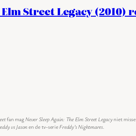
 Elm Street Legacy (2010) 
eet
fan mag
Never Sleep Again: The Elm Street Legacy
niet misse
eddy vs Jason
en de tv-serie
Freddy’s Nightmares
.