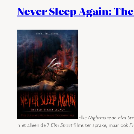
Never Sleep Again: The
Elke
Nightmare on Elm Str
niet alleen de 7
Elm Street
films ter sprake, maar ook
Fr