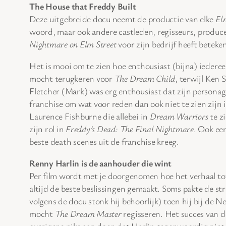
The House that Freddy Built
Deze uitgebreide docu neemt de productie van elke
El
woord, maar ook andere castleden, regisseurs, produc
Nightmare on Elm Street
voor zijn bedrijf heeft betek
Het is mooi om te zien hoe enthousiast (bijna) iedere
mocht terugkeren voor
The Dream Child
, terwijl Ken
Fletcher (Mark) was erg enthousiast dat zijn person
franchise om wat voor reden dan ook niet te zien zijn
Laurence Fishburne die allebei in
Dream Warriors
te z
zijn rol in
Freddy’s Dead: The Final Nightmare
. Ook ee
beste death scenes uit de franchise kreeg.
Renny Harlin is de aanhouder die wint
Per film wordt met je doorgenomen hoe het verhaal to
altijd de beste beslissingen gemaakt. Soms pakte de st
volgens de docu stonk hij behoorlijk) toen hij bij de
mocht
The Dream Master
regisseren. Het succes van d