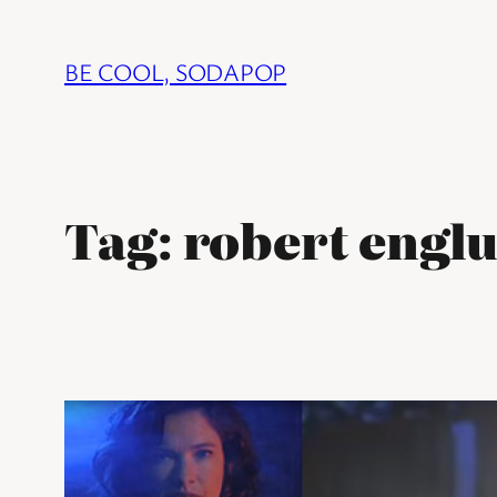
Ga
naar
BE COOL, SODAPOP
de
inhoud
Tag:
robert engl