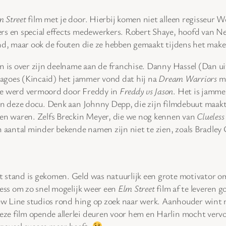
m Street
film met je door. Hierbij komen niet alleen regisseur
ers en special effects medewerkers. Robert Shaye, hoofd van N
end, maar ook de fouten die ze hebben gemaakt tijdens het ma
en is over zijn deelname aan de franchise. Danny Hassel (Dan u
 Sagoes (Kincaid) het jammer vond dat hij na
Dream Warriors
ma
age werd vermoord door Freddy in
Freddy vs Jason
. Het is jamm
 in deze docu. Denk aan Johnny Depp, die zijn filmdebuut maak
ien waren. Zelfs Breckin Meyer, die we nog kennen van
Clueless
n aantal minder bekende namen zijn niet te zien, zoals Bradley 
t stand is gekomen. Geld was natuurlijk een grote motivator 
ress om zo snel mogelijk weer een
Elm Street
film af te leveren g
 New Line studios rond hing op zoek naar werk. Aanhouder wint
eze film opende allerlei deuren voor hem en Harlin mocht verv