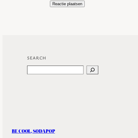
SEARCH
Search
BE COOL, SODAPOP