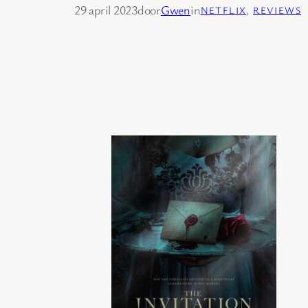
29 april 2023
door
Gwen
in
NETFLIX
, 
REVIEWS