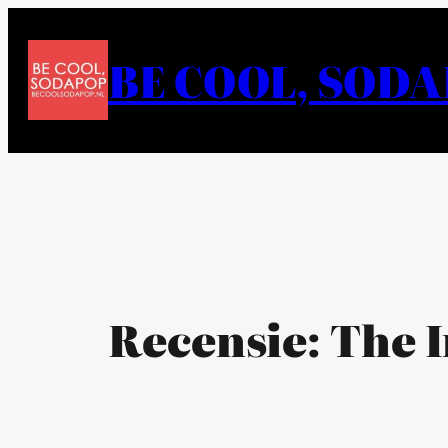
Ga
naar
BE COOL, SOD
de
inhoud
Recensie: The I