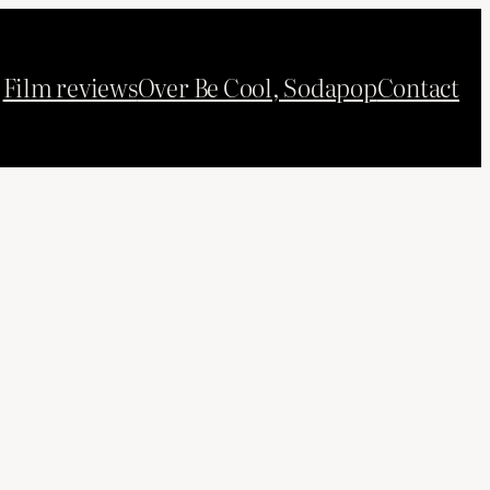
Film reviews
Over Be Cool, Sodapop
Contact