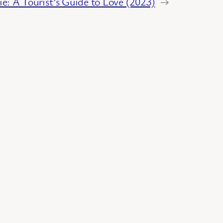
e: A Tourist’s Guide to Love (2023)
→