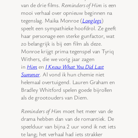
van de drie films.
Reminders of Him
is een
mooi verhaal over opnieuw beginnen na
tegenslag. Maika Monroe (
Longlegs
)
speelt een sympathieke hoofdrol. Ze geeft
haar personage een sterke gunfactor, wat
zo belangrijk is bij een film als deze.
Monroe krijgt prima tegenspel van Tyriq
Withers, die we vorig jaar zagen
in
Him
en
I Know What You Did Last
Summer
. Al vond ik hun chemie niet
helemaal overtuigend. Lauren Graham en
Bradley Whitford spelen goede bijrollen
als de grootouders van Diem.
Reminders of Him
moet het meer van de
drama hebben dan van de romantiek. De
speelduur van bijna 2 uur vond ik net iets
te lang; het verhaal had iets strakker