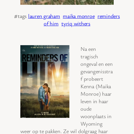
#tags
lauren graham
maika monroe
reminders
of him
tyriq withers
Na een
tragisch
ongeval en een
gevangenisstra
f probeert
Kenna (Maika
Monroe) haar
leven in haar
oude
woonplaats in
Wyoming
weer op te pakken. Ze wil dolgraag haar