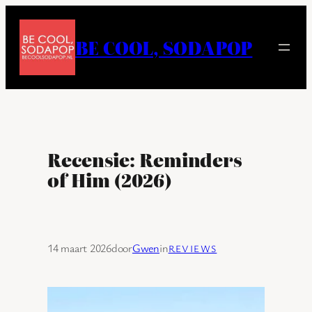
Ga
naar
BE COOL, SODAPOP
de
inhoud
Recensie: Reminders
of Him (2026)
14 maart 2026
door
Gwen
in
REVIEWS