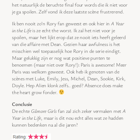
het natuurlijk de beruchte final four words die ik niet voor
je ga spoilen. Zelf vond ik deze laatste scène frustrerend.
Ik ben nooit zo’n Rory fan geweest en ook hier in
A Year
in the Life
is ze echt the worst. Ik zal het niet voor je
spoilen, maar het lijkt erop dat ze nooit iets heeft geleerd
van die affaire met Dean. Gezien haar awfulness is het
misschien wel toepasselijk hoe Rory in de serie eindigt.
Maar gelukkig zijn er nog wat positieve punten te
benoemen (maar niet over Rory!): Paris is awesome! Meer
Paris was welkom geweest. Ook heb ik genoten van de
scènes met Luke, Emily, Jess, Michel, Dean, Sookie, Kirk,
Doyle. Hep Alien klonk zelfs.. goed? Absence does make
the heart grow fonder.
Conclusie
De echte
Gilmore Girls
fan zal zich zeker vermaken met
A
Year in the Life
, maar is dit nou echt alles wat ze hadden
kunnen bedenken na al die jaren?