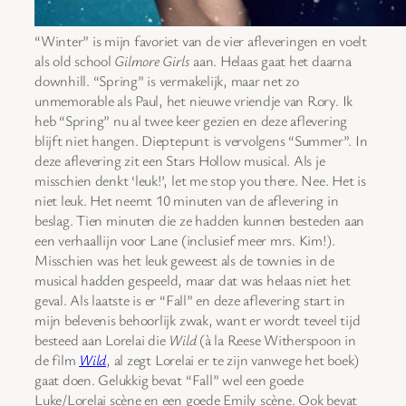
“Winter” is mijn favoriet van de vier afleveringen en voelt
als old school
Gilmore Girls
aan. Helaas gaat het daarna
downhill. “Spring” is vermakelijk, maar net zo
unmemorable als Paul, het nieuwe vriendje van Rory. Ik
heb “Spring” nu al twee keer gezien en deze aflevering
blijft niet hangen. Dieptepunt is vervolgens “Summer”. In
deze aflevering zit een Stars Hollow musical. Als je
misschien denkt ‘leuk!’, let me stop you there. Nee. Het is
niet leuk. Het neemt 10 minuten van de aflevering in
beslag. Tien minuten die ze hadden kunnen besteden aan
een verhaallijn voor Lane (inclusief meer mrs. Kim!).
Misschien was het leuk geweest als de townies in de
musical hadden gespeeld, maar dat was helaas niet het
geval. Als laatste is er “Fall” en deze aflevering start in
mijn belevenis behoorlijk zwak, want er wordt teveel tijd
besteed aan Lorelai die
Wild
(à la Reese Witherspoon in
de film
Wild
, al zegt Lorelai er te zijn vanwege het boek)
gaat doen. Gelukkig bevat “Fall” wel een goede
Luke/Lorelai scène en een goede Emily scène. Ook bevat