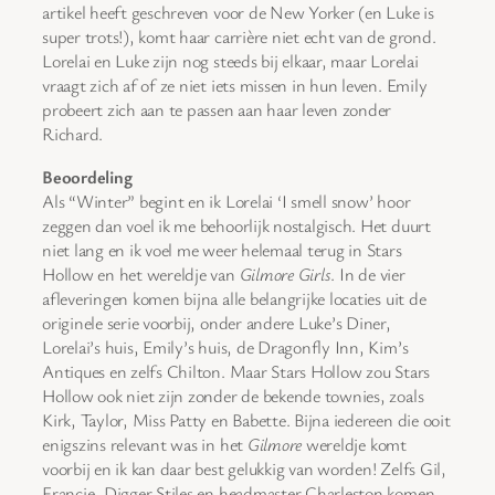
artikel heeft geschreven voor de New Yorker (en Luke is
super trots!), komt haar carrière niet echt van de grond.
Lorelai en Luke zijn nog steeds bij elkaar, maar Lorelai
vraagt zich af of ze niet iets missen in hun leven. Emily
probeert zich aan te passen aan haar leven zonder
Richard.
Beoordeling
Als “Winter” begint en ik Lorelai ‘I smell snow’ hoor
zeggen dan voel ik me behoorlijk nostalgisch. Het duurt
niet lang en ik voel me weer helemaal terug in Stars
Hollow en het wereldje van
Gilmore Girls
. In de vier
afleveringen komen bijna alle belangrijke locaties uit de
originele serie voorbij, onder andere Luke’s Diner,
Lorelai’s huis, Emily’s huis, de Dragonfly Inn, Kim’s
Antiques en zelfs Chilton. Maar Stars Hollow zou Stars
Hollow ook niet zijn zonder de bekende townies, zoals
Kirk, Taylor, Miss Patty en Babette. Bijna iedereen die ooit
enigszins relevant was in het
Gilmore
wereldje komt
voorbij en ik kan daar best gelukkig van worden! Zelfs Gil,
Francie, Digger Stiles en headmaster Charleston komen