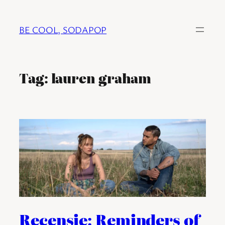
Ga
naar
BE COOL, SODAPOP
de
inhoud
Tag:
lauren graham
Recensie: Reminders of