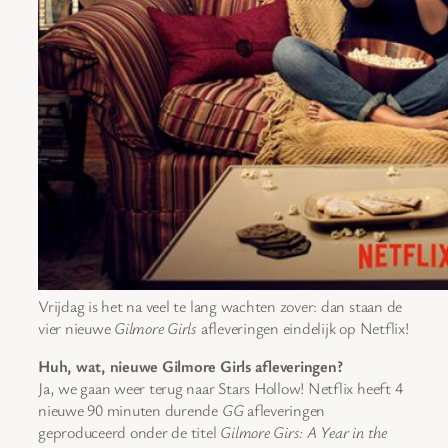
Vrijdag is het na veel te lang wachten zover: dan staan de
vier nieuwe
Gilmore Girls
afleveringen eindelijk op Netflix!
Huh, wat, nieuwe Gilmore Girls afleveringen?
Ja, we gaan weer terug naar Stars Hollow! Netflix heeft 4
nieuwe 90 minuten durende
GG
afleveringen
geproduceerd onder de titel
Gilmore Girs: A Year in the