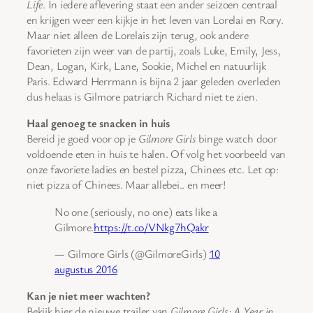
Life
. In iedere aflevering staat een ander seizoen centraal
en krijgen weer een kijkje in het leven van Lorelai en Rory.
Maar niet alleen de Lorelais zijn terug, ook andere
favorieten zijn weer van de partij, zoals Luke, Emily, Jess,
Dean, Logan, Kirk, Lane, Sookie, Michel en natuurlijk
Paris. Edward Herrmann is bijna 2 jaar geleden overleden
dus helaas is Gilmore patriarch Richard niet te zien.
Haal genoeg te snacken in huis
Bereid je goed voor op je
Gilmore Girls
binge watch door
voldoende eten in huis te halen. Of volg het voorbeeld van
onze favoriete ladies en bestel pizza, Chinees etc. Let op:
niet pizza of Chinees. Maar allebei.. en meer!
No one (seriously, no one) eats like a
Gilmore.
https://t.co/VNkg7hQakr
— Gilmore Girls (@GilmoreGirls)
10
augustus 2016
Kan je niet meer wachten?
Bekijk hier de nieuwe trailer van
Gilmore Girls: A Year in