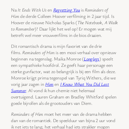
Na
It Ends With Us
en
Regretting You
is
Reminders of
Him
de derde Colleen Hoover verfilming in 2 jaar tijd. Is
Hoover de nieuwe Nicholas Sparks (
The Notebook
,
A Walk
to Remember
)? Daar lijkt het wel op! Er mogen wat mij
betreft wel meer vrouwenfilms in de bios draaien.
Dit romantisch drama is mijn favoriet van de drie
films.
Reminders of Him
is een mooi verhaal over opnieuw
beginnen na tegenslag. Maika Monroe (
Longlegs
) speelt
een sympathieke hoofdrol. Ze geeft haar personage een
sterke gunfactor, wat zo belangrijk is bij een film als deze.
Monroe krijgt prima tegenspel van Tyriq Withers, die we
vorig jaar zagen in
Him
en
I Know What You Did Last
Summer
. Al vond ik hun chemie niet helemaal
overtuigend. Lauren Graham en Bradley Whitford spelen
goede bijrollen als de grootouders van Diem.
Reminders of Him
moet het meer van de drama hebben
dan van de romantiek. De speelduur van bijna 2 uur vond
ik net iets te lang; het verhaal had iets strakker mogen