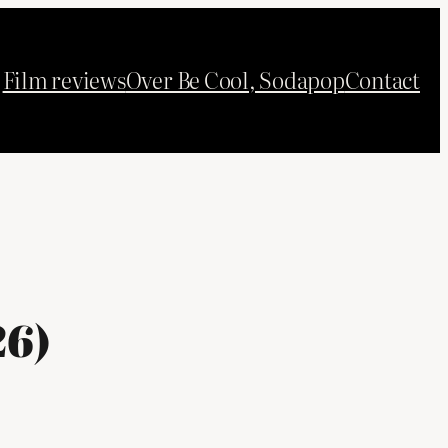
Film reviews
Over Be Cool, Sodapop
Contact
26)