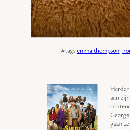
#tags
emma thompson
ho
Herder 
aan zij
ochtend
George 
gaan ze