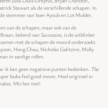
eren Julia Louis-Dreyfus, Bryan Cranston,
rick Stewart als de verschillende schapen. In
 de stemmen van boer Ayoub en Lot Mulder.
een van de schapen, maar ook van de
s Braun, bekend van
Succession
, is de uitblinker
die samen met de schapen de moord onderzoekt.
son, Hong Chau, Nicholas Galitzine, Molly
an in aardige rollen.
aar ik kan geen negatieve punten bedenken.
The
per leuke feel good movie. Heel origineel in
akes. Mis het niet!