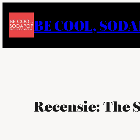
Ga
naar
BE COOL, SOD
de
inhoud
Recensie: The 