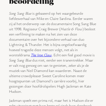
beoordeling
Song Sung Blue
is gebaseerd op het waargebeurde
liefdesverhaal van Mike en Claire Sardina. Eerder waren
zij al het onderwerp van de documentaire Song Sung Blue
uit 1998. Regisseur Craig Brewer (
Hustle & Flow
) besloot
een verfilming te maken na het zien van deze
documentaire over het bijzondere verhaal van duo
Lightning & Thunder. Het is bijna ongeloofwaardig
hoeveel tragedie deze mensen volgt, net als in
worsteldrama
The Iron Claw
. Echt een feel good movie is
Song Sung Blue
dus niet, eerder een tranentrekker. Maar
er valt nog genoeg om van te genieten, zeker als je de
muziek van Neil Diamond kan waarderen. Naast de
ultieme crowdpleaser Sweet Caroline komen meer
hoogtepunten uit Diamond’s carrière voorbij, hier
gezongen door hoofdrolspelers Hugh Jackman en Kate
Hudson.
Jackman speelt een prima rol, maar het is Hudson die er
echt uitspringt met haar beste rol sinds haar doorbraak