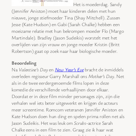
Het is moederdag. Sandy
(Jennifer Aniston) moet haar kinderen delen met hun
nieuwe, jonge stiefmoeder Tina (Shay Mitchell). Zussen
Jesse (Kate Hudson) en Gabi (Sarah Chalke) hebben een
moeizame relatie met hun bekrompen moeder Flo (Margo
Martindale). Bradley (Jason Sudeikis) worstelt met het
overlijden van zijn vrouw en jonge moeder Kristin (Britt
Robertson) gaat op zoek naar haar biologische moeder.
Beoordeling
Na
Valentine’s Day
en
New Year’s Eve
bracht de inmiddels
overleden regisseur Garry Marshall ons
Mother’s Day
. Net
als in de twee eerdergenoemde films lopen in deze
komedie de verschillende verhaallijnen door elkaar.
Doordat er in deze film minder personages zijn, zijn die
verhalen wel iets beter uitgewerkt en krijgen de acteurs
meer screentime. Romcom veteranen Jennifer Aniston en
Kate Hudson doen hun ding en spelen prima rollen net als
Jason Sudeikis. Het was leuk om
Scrubs
-actrice Sarah
Chalke eens in een film te zien. Graag zie ik haar wat