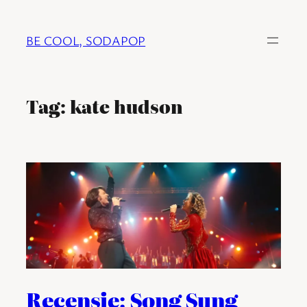
Ga
naar
BE COOL, SODAPOP
de
inhoud
Tag:
kate hudson
Recensie: Song Sung