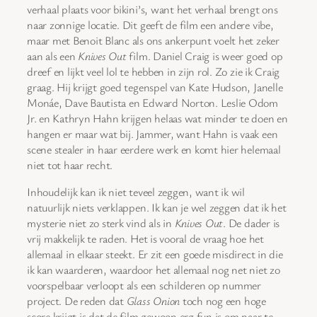
verhaal plaats voor bikini’s, want het verhaal brengt ons
naar zonnige locatie. Dit geeft de film een andere vibe,
maar met Benoit Blanc als ons ankerpunt voelt het zeker
aan als een
Knives Out
film. Daniel Craig is weer goed op
dreef en lijkt veel lol te hebben in zijn rol. Zo zie ik Craig
graag. Hij krijgt goed tegenspel van Kate Hudson, Janelle
Monáe, Dave Bautista en Edward Norton. Leslie Odom
Jr. en Kathryn Hahn krijgen helaas wat minder te doen en
hangen er maar wat bij. Jammer, want Hahn is vaak een
scene stealer in haar eerdere werk en komt hier helemaal
niet tot haar recht.
Inhoudelijk kan ik niet teveel zeggen, want ik wil
natuurlijk niets verklappen. Ik kan je wel zeggen dat ik het
mysterie niet zo sterk vind als in
Knives Out
. De dader is
vrij makkelijk te raden. Het is vooral de vraag hoe het
allemaal in elkaar steekt. Er zit een goede misdirect in die
ik kan waarderen, waardoor het allemaal nog net niet zo
voorspelbaar verloopt als een schilderen op nummer
project. De reden dat
Glass Onion
toch nog een hoge
score krijgt is dat de film gewoon erg fun is om naar te