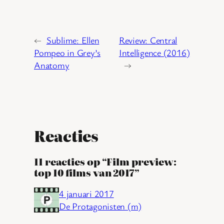
←
Sublime: Ellen
Review: Central
Pompeo in Grey’s
Intelligence (2016)
Anatomy
→
Reacties
11 reacties op “Film preview:
top 10 films van 2017”
4 januari 2017
De Protagonisten (m)