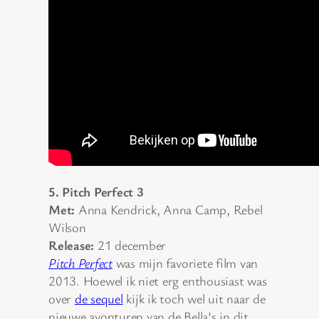
5. Pitch Perfect 3
Met:
Anna Kendrick, Anna Camp, Rebel
Wilson
Release:
21 december
Pitch Perfect
was mijn favoriete film van
2013. Hoewel ik niet erg enthousiast was
over
de sequel
kijk ik toch wel uit naar de
nieuwe avonturen van de Bella’s in dit