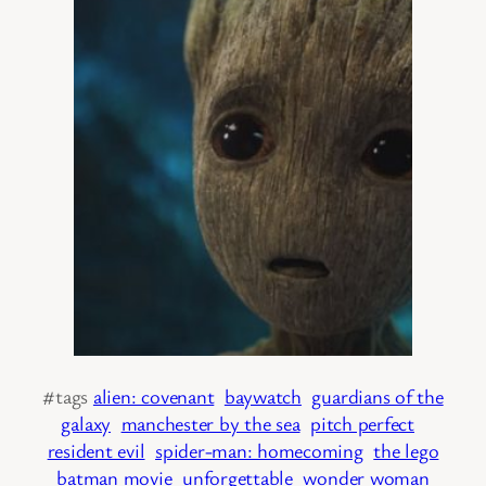
#tags
alien: covenant
baywatch
guardians of the
galaxy
manchester by the sea
pitch perfect
resident evil
spider-man: homecoming
the lego
batman movie
unforgettable
wonder woman