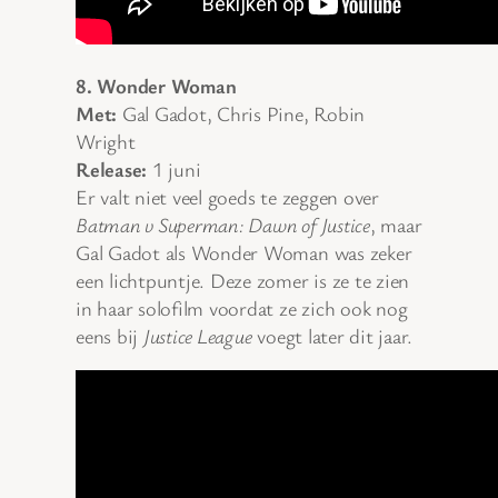
8. Wonder Woman
Met:
Gal Gadot, Chris Pine, Robin
Wright
Release:
1 juni
Er valt niet veel goeds te zeggen over
Batman v Superman: Dawn of Justice
, maar
Gal Gadot als Wonder Woman was zeker
een lichtpuntje. Deze zomer is ze te zien
in haar solofilm voordat ze zich ook nog
eens bij
Justice League
voegt later dit jaar.