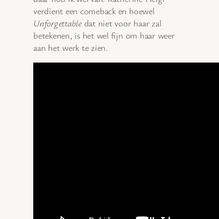
verdient een comeback en hoewel
Unforgettable
dat niet voor haar zal
betekenen, is het wel fijn om haar weer
aan het werk te zien.