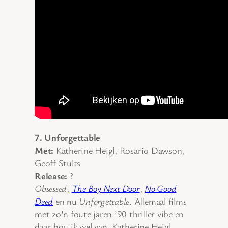
7. Unforgettable
Met:
Katherine Heigl, Rosario Dawson,
Geoff Stults
Release:
?
Obsessed
,
The Boy Next Door
,
No Good
Deed
en nu
Unforgettable
. Allemaal films
met zo’n foute jaren ’90 thriller vibe en
daar hou ik wel van. Katherine Heigl