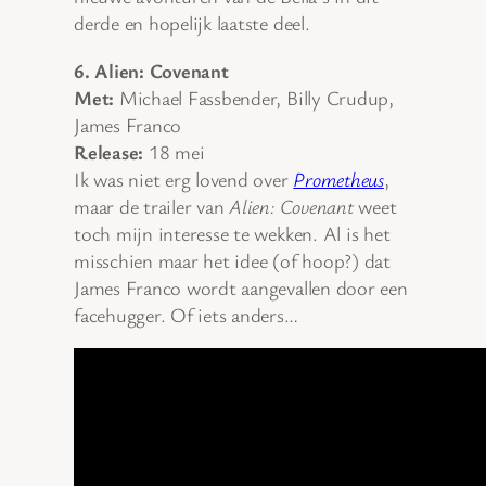
derde en hopelijk laatste deel.
6. Alien: Covenant
Met:
Michael Fassbender, Billy Crudup,
James Franco
Release:
18 mei
Ik was niet erg lovend over
Prometheus
,
maar de trailer van
Alien: Covenant
weet
toch mijn interesse te wekken. Al is het
misschien maar het idee (of hoop?) dat
James Franco wordt aangevallen door een
facehugger. Of iets anders…