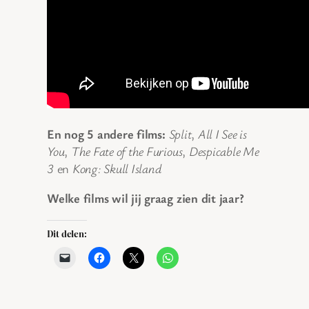
En nog 5 andere films:
Split
,
All I See is
You
,
The Fate of the Furious
,
Despicable Me
3
en
Kong: Skull Island
Welke films wil jij graag zien dit jaar?
Dit delen: