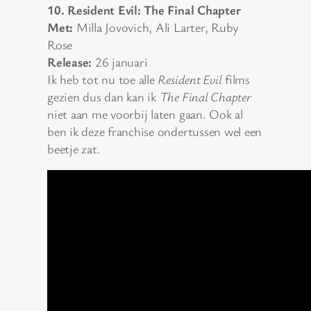
10. Resident Evil: The Final Chapter
Met:
Milla Jovovich, Ali Larter, Ruby
Rose
Release:
26 januari
Ik heb tot nu toe alle
Resident Evil
films
gezien dus dan kan ik
The Final Chapter
niet aan me voorbij laten gaan. Ook al
ben ik deze franchise ondertussen wel een
beetje zat.