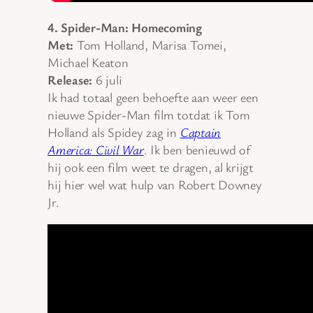
4. Spider-Man: Homecoming
Met:
Tom Holland, Marisa Tomei,
Michael Keaton
Release:
6 juli
Ik had totaal geen behoefte aan weer een
nieuwe Spider-Man film totdat ik Tom
Holland als Spidey zag in
Captain
America: Civil War
. Ik ben benieuwd of
hij ook een film weet te dragen, al krijgt
hij hier wel wat hulp van Robert Downey
Jr.