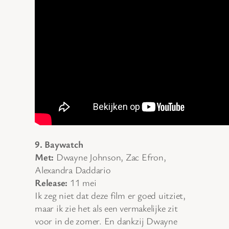
9. Baywatch
Met:
Dwayne Johnson, Zac Efron,
Alexandra Daddario
Release:
11 mei
Ik zeg niet dat deze film er goed uitziet,
maar ik zie het als een vermakelijke zit
voor in de zomer. En dankzij Dwayne