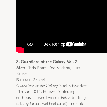
3. Guardians of the Galaxy Vol. 2
Met:
Chris Pratt, Zoe Saldana, Kurt
Russell
Release:
27 april
Guardians of the Galaxy
is mijn favoriete
film van 2014. Hoewel ik niet erg
enthousiast werd van de
Vol. 2
trailer (al
is baby Groot wel heel cute!), moet ik