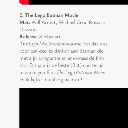
2. The Lego Batman Movie
Met:
Will Arnett, Michael Cera, Rosario
Dawson
Release:
8 februari
The Lego Movie
was awesome! En dat was
voor een deel te danken aan Batman die
met zijn arrogantie en emo-ness de film
stal. Dit jaar is de beste (Bat)man terug
in zijn eigen film
The Lego Batman Movie
en ik kijk er nu al erg naar uit!