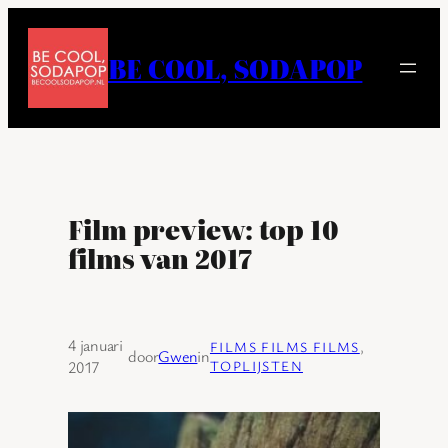
Ga
naar
BE COOL, SODAPOP
de
inhoud
Film preview: top 10
films van 2017
4 januari
FILMS FILMS FILMS
, 
door
Gwen
in
2017
TOPLIJSTEN