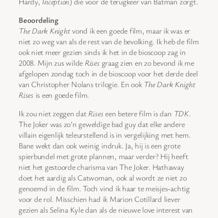
Hardy,
Inception
) die voor de terugkeer van Batman zorgt.
Beoordeling
The Dark Knight
vond ik een goede film, maar ik was er
niet zo weg van als de rest van de bevolking. Ik heb de film
ook niet meer gezien sinds ik het in de bioscoop zag in
2008. Mijn zus wilde
Rises
graag zien en zo bevond ik me
afgelopen zondag toch in de bioscoop voor het derde deel
van Christopher Nolans trilogie. En ook
The Dark Knight
Rises
is een goede film.
Ik zou niet zeggen dat
Rises
een betere film is dan
TDK
.
The Joker was zo’n geweldige bad guy dat elke andere
villain eigenlijk teleurstellend is in vergelijking met hem.
Bane wekt dan ook weinig indruk. Ja, hij is een grote
spierbundel met grote plannen, maar verder? Hij heeft
niet het gestoorde charisma van The Joker. Hathaway
doet het aardig als Catwoman, ook al wordt ze niet zo
genoemd in de film. Toch vind ik haar te meisjes-achtig
voor de rol. Misschien had ik Marion Cotillard liever
gezien als Selina Kyle dan als de nieuwe love interest van