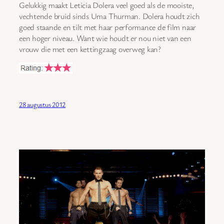
Gelukkig maakt Leticia Dolera veel goed als de mooiste,
vechtende bruid sinds Uma Thurman. Dolera houdt zich
goed staande en tilt met haar performance de film naar
een hoger niveau. Want wie houdt er nou niet van een
vrouw die met een kettingzaag overweg kan?
28 augustus 2012