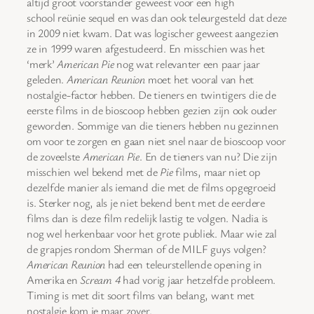
altijd groot voorstander geweest voor een high
school reünie sequel en was dan ook teleurgesteld dat deze
in 2009 niet kwam. Dat was logischer geweest aangezien
ze in 1999 waren afgestudeerd. En misschien was het
‘merk’
American Pie
nog wat relevanter een paar jaar
geleden.
American Reunion
moet het vooral van het
nostalgie-factor hebben. De tieners en twintigers die de
eerste films in de bioscoop hebben gezien zijn ook ouder
geworden. Sommige van die tieners hebben nu gezinnen
om voor te zorgen en gaan niet snel naar de bioscoop voor
de zoveelste
American Pie
. En de tieners van nu? Die zijn
misschien wel bekend met de
Pie
films, maar niet op
dezelfde manier als iemand die met de films opgegroeid
is. Sterker nog, als je niet bekend bent met de eerdere
films dan is deze film redelijk lastig te volgen. Nadia is
nog wel herkenbaar voor het grote publiek. Maar wie zal
de grapjes rondom Sherman of de MILF guys volgen?
American Reunion
had een teleurstellende opening in
Amerika en
Scream 4
had vorig jaar hetzelfde probleem.
Timing is met dit soort films van belang, want met
nostalgie kom je maar zover.