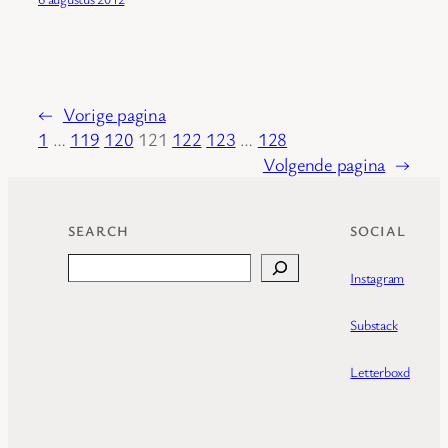
←
Vorige pagina
1
…
119
120
121
122
123
…
128
Volgende pagina
→
SEARCH
SOCIAL
Search
Instagram
Substack
Letterboxd