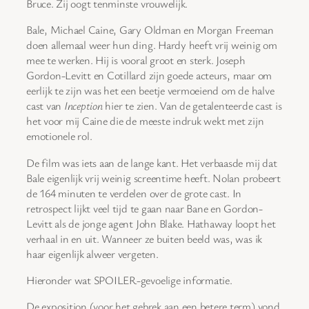
Bruce. Zij oogt tenminste vrouwelijk.
Bale, Michael Caine, Gary Oldman en Morgan Freeman
doen allemaal weer hun ding. Hardy heeft vrij weinig om
mee te werken. Hij is vooral groot en sterk. Joseph
Gordon-Levitt en Cotillard zijn goede acteurs, maar om
eerlijk te zijn was het een beetje vermoeiend om de halve
cast van
Inception
hier te zien. Van de getalenteerde cast is
het voor mij Caine die de meeste indruk wekt met zijn
emotionele rol.
De film was iets aan de lange kant. Het verbaasde mij dat
Bale eigenlijk vrij weinig screentime heeft. Nolan probeert
de 164 minuten te verdelen over de grote cast. In
retrospect lijkt veel tijd te gaan naar Bane en Gordon-
Levitt als de jonge agent John Blake. Hathaway loopt het
verhaal in en uit. Wanneer ze buiten beeld was, was ik
haar eigenlijk alweer vergeten.
Hieronder wat SPOILER-gevoelige informatie.
De exposition (voor het gebrek aan een betere term) vond