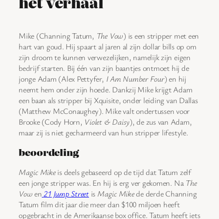
het verhaal
Mike (Channing Tatum,
The Vow
) is een stripper met een
hart van goud. Hij spaart al jaren al zijn dollar bills op om
zijn droom te kunnen verwezelijken, namelijk zijn eigen
bedrijf starten. Bij één van zijn baantjes ontmoet hij de
jonge Adam (Alex Pettyfer,
I Am Number Four
) en hij
neemt hem onder zijn hoede. Dankzij Mike krijgt Adam
een baan als stripper bij Xquisite, onder leiding van Dallas
(Matthew McConaughey). Mike valt ondertussen voor
Brooke (Cody Horn,
Violet & Daisy
), de zus van Adam,
maar zij is niet gecharmeerd van hun stripper lifestyle.
beoordeling
Magic Mike
is deels gebaseerd op de tijd dat Tatum zelf
een jonge stripper was. En hij is erg ver gekomen. Na
The
Vow
en
21 Jump Street
is
Magic Mike
de derde Channing
Tatum film dit jaar die meer dan $100 miljoen heeft
opgebracht in de Amerikaanse box office. Tatum heeft iets