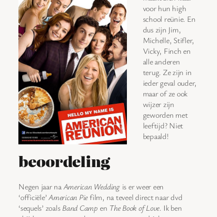
voor hun high
school reünie. En
dus zijn Jim,
Michelle, Stifler,
Vicky, Finch en
alle anderen
terug. Ze zijn in
ieder geval ouder,
maar of ze ook
wijzer zijn
geworden met
leeftijd? Niet
bepaald!
beoordeling
Negen jaar na
American Wedding
is er weer een
‘officiële’
American Pie
film, na teveel direct naar dvd
‘sequels’ zoals
Band Camp
en
The Book of Love
. Ik ben