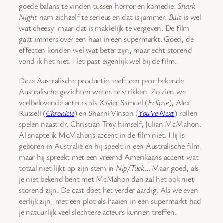
goede balans te vinden tussen horror en komedie.
Shark
Night
nam zichzelf te serieus en dat is jammer.
Bait
is wel
wat cheesy, maar dat is makkelijk te vergeven. De film
gaat immers over een haai in een supermarkt. Goed, de
effecten konden wel wat beter zijn, maar echt storend
vond ik het niet. Het past eigenlijk wel bij de film.
Deze Australische productie heeft een paar bekende
Australische gezichten weten te strikken. Zo zien we
veelbelovende acteurs als Xavier Samuel (
Eclipse
), Alex
Russell (
Chronicle
) en Sharni Vinson (
You’re Next
) rollen
spelen naast dr. Christian Troy himself, Julian McMahon.
Al snapte ik McMahons accent in de film niet. Hij is
geboren in Australië en hij speelt in een Australische film,
maar hij spreekt met een vreemd Amerikaans accent wat
totaal niet lijkt op zijn stem in
Nip/Tuck
… Maar goed, als
je niet bekend bent met McMahon dan zal het ook niet
storend zijn. De cast doet het verder aardig. Als we even
eerlijk zijn, met een plot als haaien in een supermarkt had
je natuurlijk veel slechtere acteurs kunnen treffen.