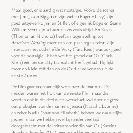
Maar goed, er is aardig wat nostalgie. Vooral de scenes
met Jim (Jason Biggs) en zijn vader (Eugene Levy) zijn
goed uitgewerkt. Jim en Stifler, of eigenlijk Biggs en Seann
William Scott zijn schaamteloos zoals altijd. En Kevin
(Thomas Ian Nicholas) heeft in tegenstelling tot
American Wedding
meer dan een paar regels tekst! Zijn
interactie met oude liefde Vicky (Tara Reid) was ook goed
voor de nostalgie. Ik heb wel het gevoel dat Oz (Chris
Klein) een personality transplant heeft gehad. Hij lijkt
meer op Klein zelf dan op de Oz die we kennen uit de
eerste 2 delen.
De film gaat voornamelijk weer over de mannen. De
meiden waren het hart van de eerste film, maar die
worden ook in dit deel weer overschaduwd door de gross
out praktijken van de mannen. Jessica (Natasha Lyonne)
en zeker Nadia (Shannon Elizabeth) hebben we nauwelijks
gezien, maar we hebben wel bijzonder veel tijd
doorgebracht met de irritante vriendin van Oz (Katrina
Bowden,
Piranha 3DD
), een oude klasgenoot die we nooit