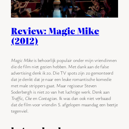
Review: Magic Mike
(2012)
Magic Mike
is behoorlijk populair onder mijn vriendinnen
die de film niet gezien hebben. Met dank aan de false
advertising denk ik zo. Die TV spots zijn zo gemonteerd
dat je denkt dat je naar een leuke romantische komedie
met male strippers gaat. Maar regisseur Steven
Soderbergh is niet zo van het luchtige werk. Denk aan
Traffic
,
Che
en
Contagion
. Ik was dan ook niet verbaasd
dat de film voor vriendin S. afgelopen maandag een beetje
tegenviel.