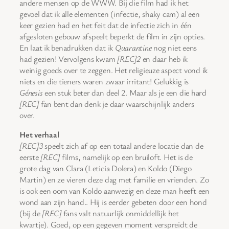
andere mensen op de WWW. Bij die film had ik het
gevoel dat ik alle elementen (infectie, shaky cam) al een
keer gezien had en het feit dat de infectie zich in één
afgesloten gebouw afspeelt beperkt de film in zijn opties.
En laat ik benadrukken dat ik
Quarantine
nog niet eens
had gezien! Vervolgens kwam
[REC]2
en daar heb ik
weinig goeds over te zeggen. Het religieuze aspect vond ik
niets en die tieners waren zwaar irritant! Gelukkig is
Génesis
een stuk beter dan deel 2. Maar als je een die hard
[REC]
fan bent dan denk je daar waarschijnlijk anders
over.
Het verhaal
[REC]3
speelt zich af op een totaal andere locatie dan de
eerste
[REC]
films, namelijk op een bruiloft. Het is de
grote dag van Clara (Leticia Dolera) en Koldo (Diego
Martin) en ze vieren deze dag met familie en vrienden. Zo
is ook een oom van Koldo aanwezig en deze man heeft een
wond aan zijn hand.. Hij is eerder gebeten door een hond
(bij de
[REC]
fans valt natuurlijk onmiddellijk het
kwartje). Goed, op een gegeven moment verspreidt de