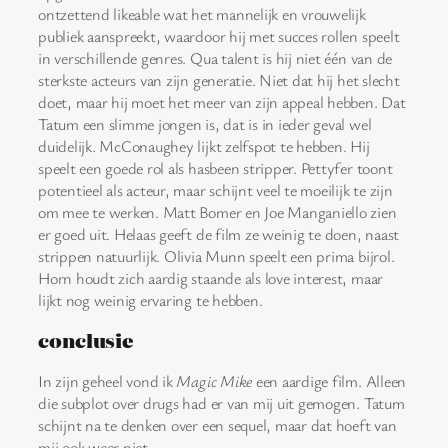
ontzettend likeable wat het mannelijk en vrouwelijk
publiek aanspreekt, waardoor hij met succes rollen speelt
in verschillende genres. Qua talent is hij niet één van de
sterkste acteurs van zijn generatie. Niet dat hij het slecht
doet, maar hij moet het meer van zijn appeal hebben. Dat
Tatum een slimme jongen is, dat is in ieder geval wel
duidelijk. McConaughey lijkt zelfspot te hebben. Hij
speelt een goede rol als hasbeen stripper. Pettyfer toont
potentieel als acteur, maar schijnt veel te moeilijk te zijn
om mee te werken. Matt Bomer en Joe Manganiello zien
er goed uit. Helaas geeft de film ze weinig te doen, naast
strippen natuurlijk. Olivia Munn speelt een prima bijrol.
Horn houdt zich aardig staande als love interest, maar
lijkt nog weinig ervaring te hebben.
conclusie
In zijn geheel vond ik
Magic Mike
een aardige film. Alleen
die subplot over drugs had er van mij uit gemogen. Tatum
schijnt na te denken over een sequel, maar dat hoeft van
mij ook weer niet.