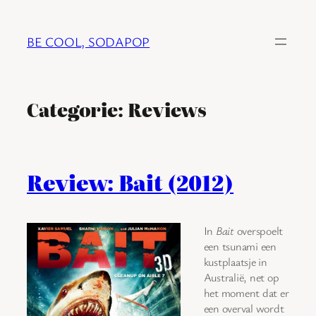
Ga
naar
BE COOL, SODAPOP
de
inhoud
Categorie:
Reviews
Review: Bait (2012)
In
Bait
overspoelt
een tsunami een
kustplaatsje in
Australië, net op
het moment dat er
een overval wordt