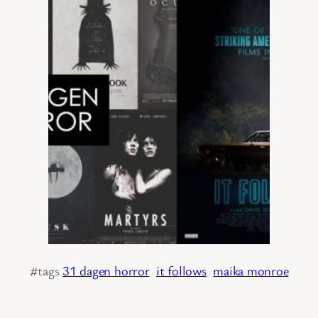
#tags
31 dagen horror
it follows
maika monroe