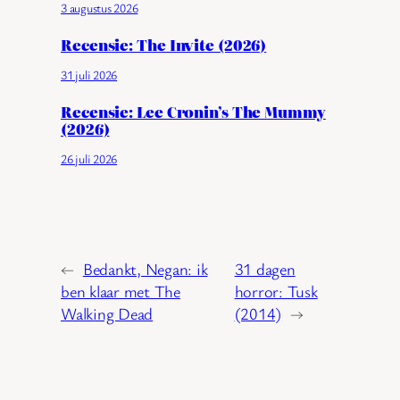
3 augustus 2026
Recensie: The Invite (2026)
31 juli 2026
Recensie: Lee Cronin’s The Mummy
(2026)
26 juli 2026
←
Bedankt, Negan: ik
31 dagen
ben klaar met The
horror: Tusk
Walking Dead
(2014)
→