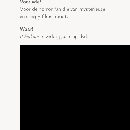
Voor wie?
Voor de horror fan die van mysterieuze
en creepy films houdt.
Waar?
It Follows
is verkrijgbaar op dvd.