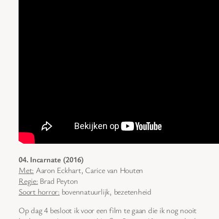
04. Incarnate (2016)
Met:
Aaron Eckhart, Carice van Houten
Regie:
Brad Peyton
Soort horror:
bovennatuurlijk, bezetenheid
Op dag 4 besloot ik voor een film te gaan die ik nog nooit