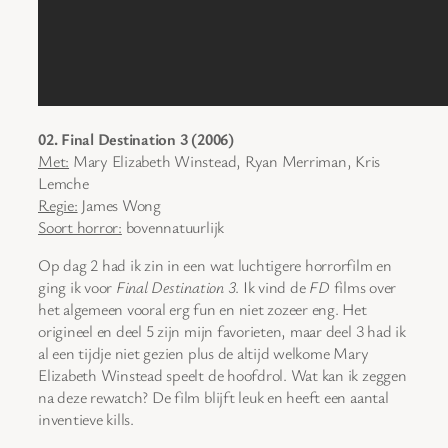
02. Final Destination 3 (2006)
Met:
Mary Elizabeth Winstead, Ryan Merriman, Kris
Lemche
Regie:
James Wong
Soort horror:
bovennatuurlijk
Op dag 2 had ik zin in een wat luchtigere horrorfilm en
ging ik voor
Final Destination 3
. Ik vind de
FD
films over
het algemeen vooral erg fun en niet zozeer eng. Het
origineel en deel 5 zijn mijn favorieten, maar deel 3 had ik
al een tijdje niet gezien plus de altijd welkome Mary
Elizabeth Winstead speelt de hoofdrol. Wat kan ik zeggen
na deze rewatch? De film blijft leuk en heeft een aantal
inventieve kills.