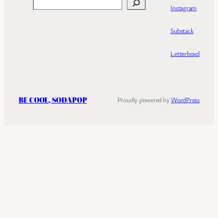
Search
Instagram
Substack
Letterboxd
BE COOL, SODAPOP
Proudly powered by
WordPress