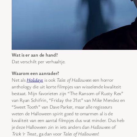
Wat is er aan de hand?
Dat verschilt per verhaaltje.
Waarom een aanrader?
Net als
Holidays
is ook
Tales of Halloween
een horror
anthology die uit korte filmpjes van wisselende kwaliteit
bestaat. Mijn favorieten zijn “The Ransom of Rusty Rex”
van Ryan Schifrin, “Friday the 31st” van Mike Mendez en
“Sweet Tooth” van Dave Parker, maar alle regisseurs
weten de Halloween spirit goed te omarmen al is de
kwaliteit van een aantal filmpjes dus wat minder. Dus heb
je deze Halloween zin in iets anders dan
Halloween
of
Trick ‘r Treat
, ga dan voor
Tales of Halloween
!