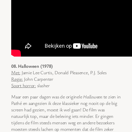
08. Halloween (1978)
Met:
Jamie Lee Curtis, Donald Pleasence, P.J. Soles
Regie:
John Carpenter
Soort horror:
slasher
Maar een paar dagen was de originele
Halloween
te zien in
Pathé en aangezien ik deze klassieker nog nooit op de big
screen had gezien, moest ik wel gaan! De film was
natuurlijk top, maar de beleving iets minder. Er gingen
tijdens de film steeds mensen weg en andere bezoekers
moesten steeds lachen op momenten dat de film zeker