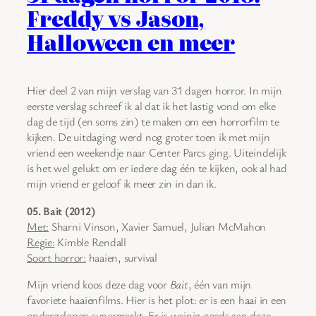
Freddy vs Jason,
Halloween en meer
Hier deel 2 van mijn verslag van 31 dagen horror. In mijn
eerste verslag schreef ik al dat ik het lastig vond om elke
dag de tijd (en soms zin) te maken om een horrorfilm te
kijken. De uitdaging werd nog groter toen ik met mijn
vriend een weekendje naar Center Parcs ging. Uiteindelijk
is het wel gelukt om er iedere dag één te kijken, ook al had
mijn vriend er geloof ik meer zin in dan ik.
05. Bait (2012)
Met:
Sharni Vinson, Xavier Samuel, Julian McMahon
Regie:
Kimble Rendall
Soort horror:
haaien, survival
Mijn vriend koos deze dag voor
Bait
, één van mijn
favoriete haaienfilms. Hier is het plot: er is een haai in een
ondergelopen supermarkt. Er is weinig goeds aan deze