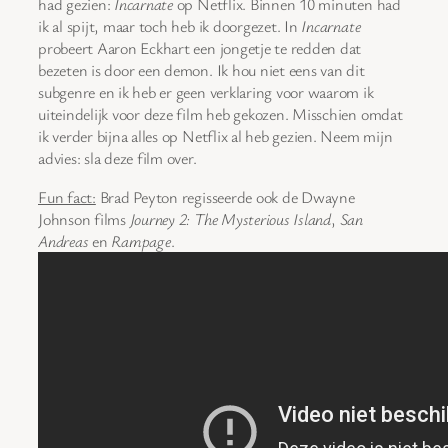
had gezien:
Incarnate
op Netflix. Binnen 10 minuten had
ik al spijt, maar toch heb ik doorgezet. In
Incarnate
probeert Aaron Eckhart een jongetje te redden dat
bezeten is door een demon. Ik hou niet eens van dit
subgenre en ik heb er geen verklaring voor waarom ik
uiteindelijk voor deze film heb gekozen. Misschien omdat
ik verder bijna alles op Netflix al heb gezien. Neem mijn
advies: sla deze film over.
Fun fact:
Brad Peyton regisseerde ook de Dwayne
Johnson films
Journey 2: The Mysterious Island
,
San
Andreas
en
Rampage
.