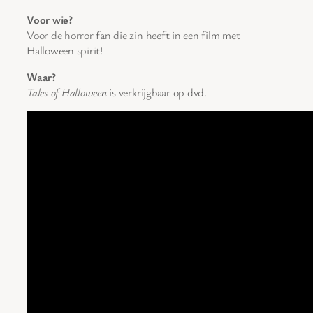
Voor wie?
Voor de horror fan die zin heeft in een film met
Halloween spirit!
Waar?
Tales of Halloween
is verkrijgbaar op dvd.