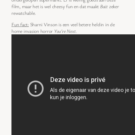
film, maar het is wel cheesy fun en dat maakt
Bait
zeker
rewatchable.
Fun fact:
Sharni Vinson is een veel betere heldin in de
home invasion horror
You’re Next
.