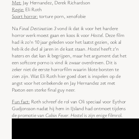
Met:
Jay Hernandez, Derek Richardson
Regie:
Eli Roth
Soort horror:
torture porn, xenofobie
Na
Final Destination 3
vond ik dat ik voor het hardere
horror werk moest gaan en koos ik voor
Hostel
. Deze film
had ik zo’n 10 jaar geleden voor het laatst gezien, ook al
heb ik de dvd al jaren in de kast staan.
Hostel
heeft z’n
haters en dat kan ik begrijpen, maar het argument dat het
een softcore porno is vind ik zwaar overdreven. Dit is
zeker niet de eerste horrorfilm waarin blote borsten te
zien zijn. Wat Eli Roth hier goed doet is inspelen op de
angst voor het onbekende en Jay Hernandez zet met
Paxton een sterke final guy neer.
Fun fact:
Roth schreef de rol van Oli speciaal voor Eythor
Gudjonsson nadat hij hem in IJsland had ontmoet tijdens
de promotie van
Cabin Fever
.
Hostel
is zijn enige filmrol.