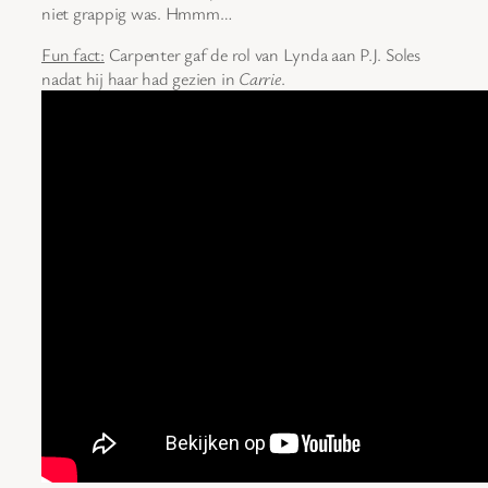
niet grappig was. Hmmm…
Fun fact:
Carpenter gaf de rol van Lynda aan P.J. Soles
nadat hij haar had gezien in
Carrie
.