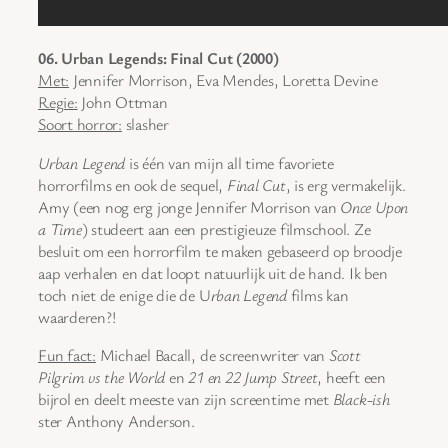
06. Urban Legends: Final Cut (2000)
Met:
Jennifer Morrison, Eva Mendes, Loretta Devine
Regie:
John Ottman
Soort horror:
slasher
Urban Legend
is één van mijn all time favoriete
horrorfilms en ook de sequel,
Final Cut
, is erg vermakelijk.
Amy (een nog erg jonge Jennifer Morrison van
Once Upon
a Time
) studeert aan een prestigieuze filmschool. Ze
besluit om een horrorfilm te maken gebaseerd op broodje
aap verhalen en dat loopt natuurlijk uit de hand. Ik ben
toch niet de enige die de U
rban Legend
films kan
waarderen?!
Fun fact:
Michael Bacall, de screenwriter van
Scott
Pilgrim vs the World
en
21 en 22 Jump Street
, heeft een
bijrol en deelt meeste van zijn screentime met
Black-ish
ster Anthony Anderson.