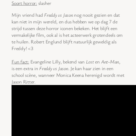
Soort horror:
slasher
Mijn vriend had
Freddy vs Jason
nog nooit gezien en dat
kan niet in mijn wereld, en dus hebben we op dag 7 de
strijd tussen deze horror iconen bekeken. Het blijft een
vermakelijke film, ook al is het acteerwerk grotendeels om
te huilen. Robert Englund blijft natuurlijk geweldig als
Freddy! <3
Fun fact:
Evangeline Lilly, bekend van
Lost
en
Ant-Man
,
is een extra in
Freddy vs Jason
. Je kan haar zien in een
school scène, wanneer Monica Keena herenigd wordt met
Jason Ritter.