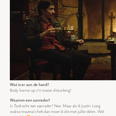
Wat is er aan de hand?
Body horror op z’n meest disturbing!
Waarom een aanrader?
Is
Tusk
echt een aanrader? Nee. Maar als ik Justin Long
walrus trauma’s heb dan moet ik die met jullie delen. Wel