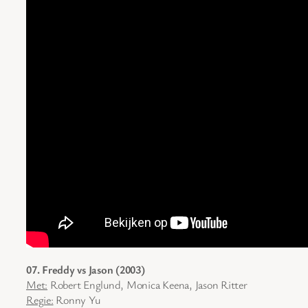
07. Freddy vs Jason (2003)
Met:
Robert Englund, Monica Keena, Jason Ritter
Regie:
Ronny Yu