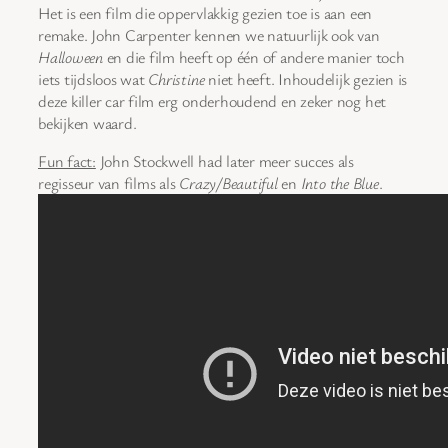
Het is een film die oppervlakkig gezien toe is aan een
remake. John Carpenter kennen we natuurlijk ook van
Halloween
en die film heeft op één of andere manier toch
iets tijdsloos wat
Christine
niet heeft. Inhoudelijk gezien is
deze killer car film erg onderhoudend en zeker nog het
bekijken waard.
Fun fact:
John Stockwell had later meer succes als
regisseur van films als
Crazy/Beautiful
en
Into the Blue
.