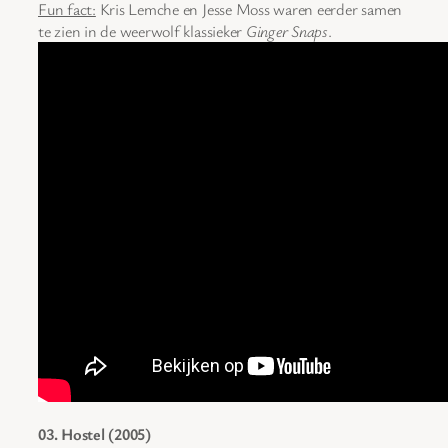
Fun fact:
Kris Lemche en Jesse Moss waren eerder samen
te zien in de weerwolf klassieker
Ginger Snaps
.
03. Hostel (2005)