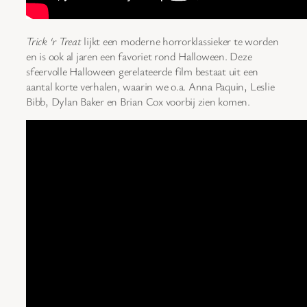
Trick ‘r Treat
lijkt een moderne horrorklassieker te worden
en is ook al jaren een favoriet rond Halloween. Deze
sfeervolle Halloween gerelateerde film bestaat uit een
aantal korte verhalen, waarin we o.a. Anna Paquin, Leslie
Bibb, Dylan Baker en Brian Cox voorbij zien komen.