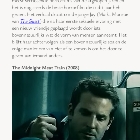
meest verrassende horrorfilms van de afgelopen jaren en
het is nog steeds de beste horrorfilm die ik dit jaar heb
gezien. Het verhaal draait om de jonge Jay (Maika Monroe
van
The Guest
) die na haar eerste seksuele ervaring met
een nieuw vriendje geplaagd wordt door iets
bovennatuurlijks wat de vorm van mensen aanneemt. Het
blijft haar achtervolgen als een bovennatuurlijke soa en de
enige manier om van Het af te komen is om het door te
geven aan iemand anders.
The Midnight Meat Train (2008)