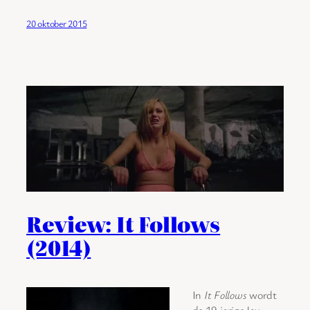
20 oktober 2015
Review: It Follows
(2014)
In
It Follows
wordt
de 19-jarige Jay