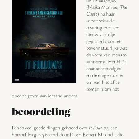
(Maika Monroe,
The
Guest
) na haar
eerste seksuele
ervaring met een
nieuw vriendje
geplaagd door iets
bovennatuurlijks wat
de vorm van mensen
aanneemt. Het blijft
haar achtervolgen
en de enige manier
om van Het af te
komen is om het
door te geven aan iemand anders.
beoordeling
Ik heb veel goede dingen gehoord over
It Follows
, een
horrorfilm geregisseerd door David Robert Mitchell, die