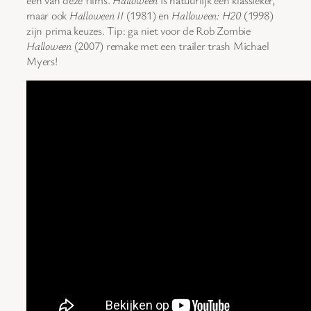
één van deze films.
Halloween
is natuurlijk een klassieker,
maar ook
Halloween II
(1981) en
Halloween: H20
(1998)
zijn prima keuzes. Tip: ga niet voor de Rob Zombie
Halloween
(2007) remake met een trailer trash Michael
Myers!