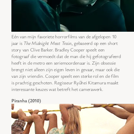
Eén van mijn favoriete horrorfilms van de afgelopen 10
jaar is
The Midnight Meat Train
, gebaseerd op een short
story van Clive Barker. Bradley Cooper speelt een
fotograaf die vermoedt dat de man die hij gefotografeerd
heeft in de metro een seriemoordenaar is. Zijn obsessie
brengt niet alleen zijn eigen leven in gevaar, maar ook die
van zijn vriendin. Cooper speelt een sterke rol en de film
is prachtig geschoten. Regisseur Ryûhei Kitamura maakt
interessante keuzes wat betreft het camerawerk.
Piranha (2010)