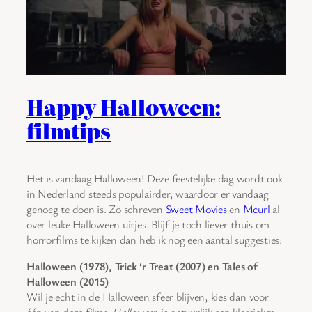
Happy Halloween:
filmtips
Het is vandaag Halloween! Deze feestelijke dag wordt ook
in Nederland steeds populairder, waardoor er vandaag
genoeg te doen is. Zo schreven
Sweet Movies
en
Mcurl
al
over leuke Halloween uitjes. Blijf je toch liever thuis om
horrorfilms te kijken dan heb ik nog een aantal suggesties:
Halloween (1978), Trick ‘r Treat (2007) en Tales of
Halloween (2015)
Wil je echt in de Halloween sfeer blijven, kies dan voor