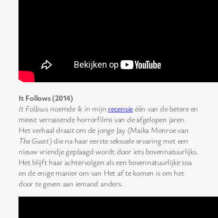
It Follows (2014)
It Follows
noemde ik in mijn
recensie
één van de betere en
meest verrassende horrorfilms van de afgelopen jaren.
Het verhaal draait om de jonge Jay (Maika Monroe van
The Guest
) die na haar eerste seksuele ervaring met een
nieuw vriendje geplaagd wordt door iets bovennatuurlijks.
Het blijft haar achtervolgen als een bovennatuurlijke soa
en de enige manier om van Het af te komen is om het
door te geven aan iemand anders.