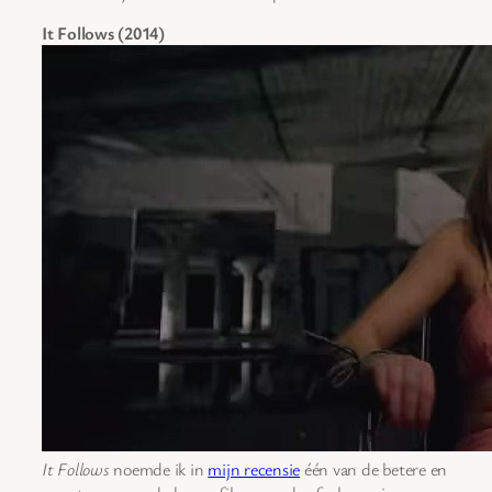
It Follows (2014)
It Follows
noemde ik in
mijn recensie
één van de betere en