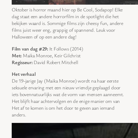
Oktober is horror maand hier op Be Cool, Sodapop! Elke
dag staat een andere horrorfilm in de spotlight die het
bekijken waard is. Sommige films zijn cheesy fun, andere
films juist weer eng, grappig of spannend. Leuk voor
Halloween of op een andere dag!
Film van dag #29:
It Follows (2014)
Met:
Maika Monroe, Keir Gilchrist
Regisseur:
David Robert Mitchell
Het verhaal
De 19-jarige Jay (Maika Monroe) wordt na haar eerste
seksuele ervaring met een nieuw vriendje geplaagd door
iets bovennatuurlijks wat de vorm van mensen aanneemt.
Het blijft haar achtervolgen en de enige manier om van
Het af te komen is om het door te geven aan iemand
anders.