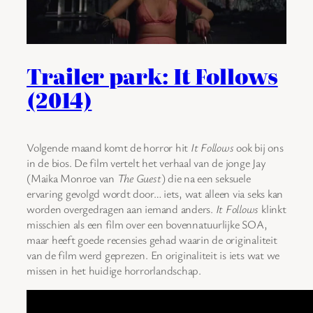
Trailer park: It Follows
(2014)
Volgende maand komt de horror hit
It Follows
ook bij ons
in de bios. De film vertelt het verhaal van de jonge Jay
(Maika Monroe van
The Guest
) die na een seksuele
ervaring gevolgd wordt door… iets, wat alleen via seks kan
worden overgedragen aan iemand anders.
It Follows
klinkt
misschien als een film over een bovennatuurlijke SOA,
maar heeft goede recensies gehad waarin de originaliteit
van de film werd geprezen. En originaliteit is iets wat we
missen in het huidige horrorlandschap.