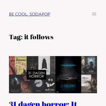
Ga
naar
BE COOL, SODAPOP
de
inhoud
Tag:
it follows
31 dagen horror: It