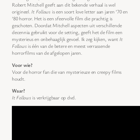
Robert Mitchell geeft aan dit bekende verhaal is wel
origineel.
It Follows
is een soort love letter aan jaren ’70 en
’80 horror. Het is een sfeervolle film die prachtig is
geschoten. Doordat Mitchell aspecten uit verschillende
decennia gebruikt voor de setting, geeft het de film een
mysterieus en onbehaaglijk gevoel. Ik zeg kijken, want
It
Follows
is één van de betere en meest verrassende
horrorfilms van de afgelopen jaren.
Voor wie?
Voor de horror fan die van mysterieuze en creepy films
houdt.
Waar?
It Follows
is verkrijgbaar op dvd.