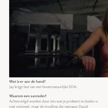
Wat is er aan de hand?
Jay krijgt last van een bovennatuurlijke SOA.
Waarom een aanrader?
Achtervolgd worden door iets wat je probeert te doden is
niet origineel, maar de invulling die regisseur David