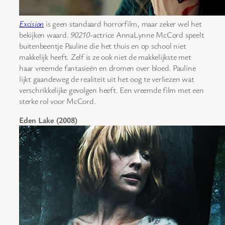
Excision
is geen standaard horrorfilm, maar zeker wel het
bekijken waard.
90210
-actrice AnnaLynne McCord speelt
buitenbeentje Pauline die het thuis en op school niet
makkelijk heeft. Zelf is ze ook niet de makkelijkste met
haar vreemde fantasieën en dromen over bloed. Pauline
lijkt gaandeweg de realiteit uit het oog te verliezen wat
verschrikkelijke gevolgen heeft. Een vreemde film met een
sterke rol voor McCord.
Eden Lake (2008)