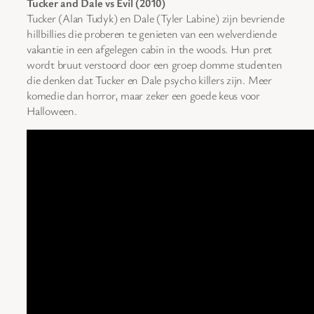
Tucker and Dale vs Evil (2010)
Tucker (Alan Tudyk) en Dale (Tyler Labine) zijn bevriende
hillbillies die proberen te genieten van een welverdiende
vakantie in een afgelegen cabin in the woods. Hun pret
wordt bruut verstoord door een groep domme studenten
die denken dat Tucker en Dale psycho killers zijn. Meer
komedie dan horror, maar zeker een goede keus voor
Halloween.