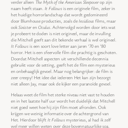
verder alleen
The Myth of the American Sleepover
op zijn
naam heeft staan.
It Follows
is een originele film, zeker in
het huidige horrorlandschap dat wordt gedomineerd
door Blumhouse producties, zoals de
Insidious
films, maar
ook
Sinister
en
Oculus
. Achtervolgd worden door iets wat
je probeert te doden is niet origineel, maar de invulling
die Mitchell geeft aan dit bekende verhaal is wel origineel.
It Follows
is een soort love letter aan jaren ’70 en ’80
horror. Het is een sfeervolle film die prachtig is geschoten.
Doordat Mitchell aspecten uit verschillende decennia
gebruikt voor de setting, geeft het de film een mysterieus
en onbehaaglijk gevoel. Maar nog belangrijker: de film is
zeer creepy! Het idee dat iedereen Het kan zijn bezorgt
niet alleen Jay, maar ook de kijker een paranoïde gevoel.
Helaas weet de film het sterke niveau niet vast te houden
en in het laatste half uur wordt het duidelijk dat Mitchell
niet goed weet hoe hij zijn film moet afronden. Ook
krijgen we weinig informatie over de achtergrond van
Het. Hierdoor blijft
It Follows
mysterieus, al had ik zelf
wel meer willen weten over deze bovennatuurlijke soa.