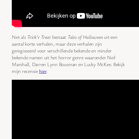
Net als
Trick’r Treat
bestaat
Tales of Halloween
uit een
aantal korte verhalen, maar deze verhalen zijn
geregisseerd voor verschillende bekende en minder
bekende namen uit het horror genre waaronder Neil
Marshall, Darren Lynn Bousman en Lucky McKee. Bekijk
mijn recensie
hier
.