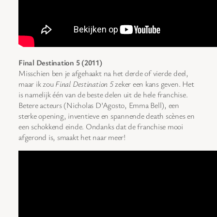
Final Destination 5 (2011)
Misschien ben je afgehaakt na het derde of vierde deel,
maar ik zou
Final Destination 5
zeker een kans geven. Het
is namelijk één van de beste delen uit de hele franchise.
Betere acteurs (Nicholas D’Agosto, Emma Bell), een
sterke opening, inventieve en spannende death scènes en
een schokkend einde. Ondanks dat de franchise mooi
afgerond is, smaakt het naar meer!