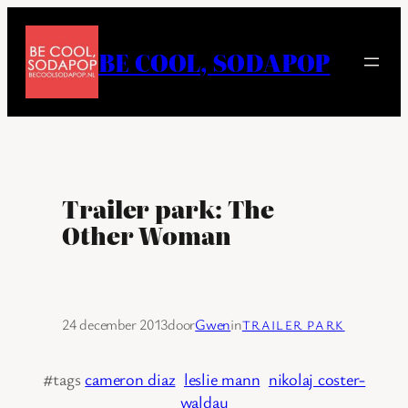
Ga
naar
BE COOL, SODAPOP
de
inhoud
Trailer park: The
Other Woman
24 december 2013
door
Gwen
in
TRAILER PARK
#tags
cameron diaz
leslie mann
nikolaj coster-
waldau