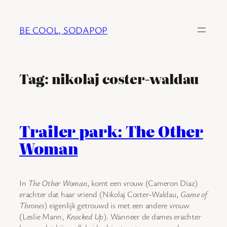
Ga
naar
BE COOL, SODAPOP
de
inhoud
Tag:
nikolaj coster-waldau
Trailer park: The Other
Woman
In
The Other Woman
, komt een vrouw (Cameron Diaz)
erachter dat haar vriend (Nikolaj Coster-Waldau,
Game of
Thrones
) eigenlijk getrouwd is met een andere vrouw
(Leslie Mann,
Knocked Up
). Wanneer de dames erachter