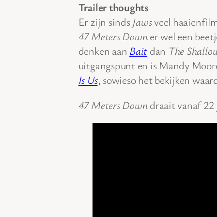
Trailer thoughts
Er zijn sinds
Jaws
veel haaienfilm
47 Meters Down
er wel een beetj
denken aan
Bait
dan
The Shallo
uitgangspunt en is Mandy Moore, 
Is Us
, sowieso het bekijken waar
47 Meters Down
draait vanaf 22 