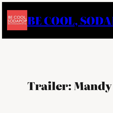
Ga
naar
BE COOL, SOD
de
inhoud
Trailer: Mandy