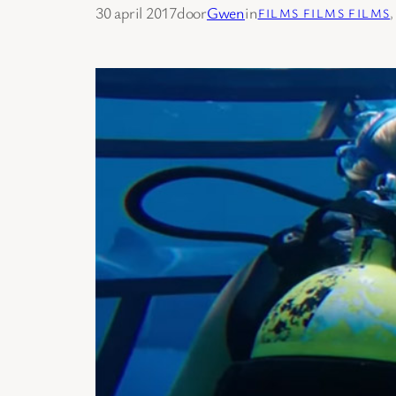
30 april 2017
door
Gwen
in
FILMS FILMS FILMS
,