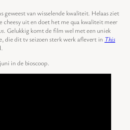
s geweest van wisselende kwaliteit. Helaas ziet
e cheesy uit en doet het me qua kwaliteit meer
ws
. Gelukkig komt de film wel met een uniek
die dit tv seizoen sterk werk aflevert in
This
d.
juni in de bioscoop.