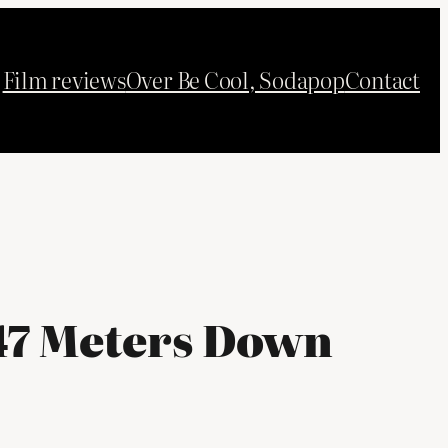
Film reviews
Over Be Cool, Sodapop
Contact
 47 Meters Down