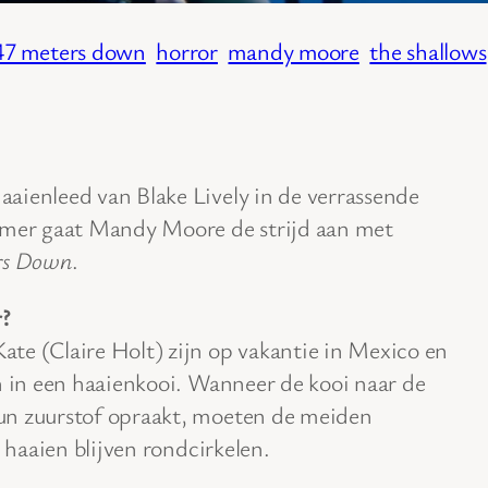
47 meters down
horror
mandy moore
the shallows
aienleed van Blake Lively in de verrassende
omer gaat Mandy Moore de strijd aan met
rs Down
.
?
te (Claire Holt) zijn op vakantie in Mexico en
n in een haaienkooi. Wanneer de kooi naar de
un zuurstof opraakt, moeten de meiden
e haaien blijven rondcirkelen.