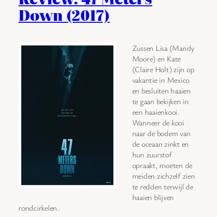
Down (2017)
Zussen Lisa (Mandy
Moore) en Kate
(Claire Holt) zijn op
vakantie in Mexico
en besluiten haaien
te gaan bekijken in
een haaienkooi.
Wanneer de kooi
naar de bodem van
de oceaan zinkt en
hun zuurstof
opraakt, moeten de
meiden zichzelf zien
te redden terwijl de
haaien blijven
rondcirkelen.