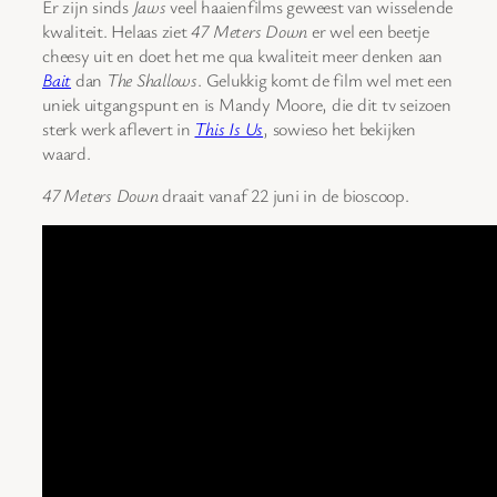
Er zijn sinds
Jaws
veel haaienfilms geweest van wisselende
kwaliteit. Helaas ziet
47 Meters Down
er wel een beetje
cheesy uit en doet het me qua kwaliteit meer denken aan
Bait
dan
The Shallows
. Gelukkig komt de film wel met een
uniek uitgangspunt en is Mandy Moore, die dit tv seizoen
sterk werk aflevert in
This Is Us
, sowieso het bekijken
waard.
47 Meters Down
draait vanaf 22 juni in de bioscoop.