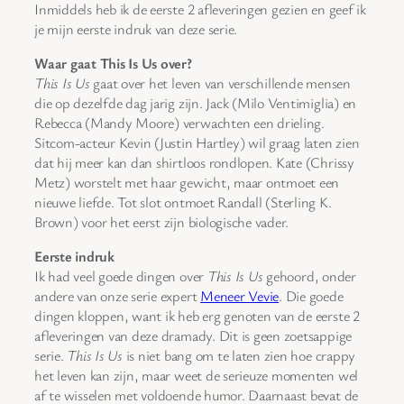
Inmiddels heb ik de eerste 2 afleveringen gezien en geef ik
je mijn eerste indruk van deze serie.
Waar gaat This Is Us over?
This Is Us
gaat over het leven van verschillende mensen
die op dezelfde dag jarig zijn. Jack (Milo Ventimiglia) en
Rebecca (Mandy Moore) verwachten een drieling.
Sitcom-acteur Kevin (Justin Hartley) wil graag laten zien
dat hij meer kan dan shirtloos rondlopen. Kate (Chrissy
Metz) worstelt met haar gewicht, maar ontmoet een
nieuwe liefde. Tot slot ontmoet Randall (Sterling K.
Brown) voor het eerst zijn biologische vader.
Eerste indruk
Ik had veel goede dingen over
This Is Us
gehoord, onder
andere van onze serie expert
Meneer Vevie
. Die goede
dingen kloppen, want ik heb erg genoten van de eerste 2
afleveringen van deze dramady. Dit is geen zoetsappige
serie.
This Is Us
is niet bang om te laten zien hoe crappy
het leven kan zijn, maar weet de serieuze momenten wel
af te wisselen met voldoende humor. Daarnaast bevat de