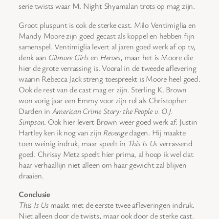
serie twists waar M. Night Shyamalan trots op mag zijn.
Groot pluspunt is ook de sterke cast. Milo Ventimiglia en
Mandy Moore zijn goed gecast als koppel en hebben fijn
samenspel. Ventimiglia levert al jaren goed werk af op tv,
denk aan
Gilmore Girls
en
Heroes
, maar het is Moore die
hier de grote verrassing is. Vooral in de tweede aflevering
waarin Rebecca Jack streng toespreekt is Moore heel goed.
Ook de rest van de cast mag er zijn. Sterling K. Brown
won vorig jaar een Emmy voor zijn rol als Christopher
Darden in
American Crime Story: the People v. O.J.
Simpson
. Ook hier levert Brown weer goed werk af. Justin
Hartley ken ik nog van zijn
Revenge
dagen. Hij maakte
toen weinig indruk, maar speelt in
This Is Us
verrassend
goed. Chrissy Metz speelt hier prima, al hoop ik wel dat
haar verhaallijn niet alleen om haar gewicht zal blijven
draaien.
Conclusie
This Is Us
maakt met de eerste twee afleveringen indruk.
Niet alleen door de twists, maar ook door de sterke cast.