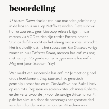
beoordeling
47 Meters Down
draaide een paar maanden geleden nog
in de bios en is nu al op Netflix te vinden. Deze survival
horror zou eerst geen bioscoop release krijgen, maar
meteen via VOD te zien zijn totdat Entertainment
Studios de film kocht en het alsnog met succes uitbracht.
Het is duidelijk dat na het succes van
The Shallows
vorige
zomer en nu
47 Meters Down
, mensen haaienfilms nog
niet zat zijn. Volgende zomer krijgen we de haaienfilm
Meg
met Jason Statham. Yay!
Wat maakt een succesvolle haaienfilm? Je moet origineel
uit de hoek komen.
Deep Blue Sea
had genetisch
gemanipuleerde haaien en
The Shallows
had Blake Lively
op een rots. Regisseur en screenwriter Johannes Roberts,
eerder verantwoordelijk voor de aardige Britse horror
F
,
pakt het slim aan door de personages het grootste deel
van de tijd onder water te houden. Misschien was