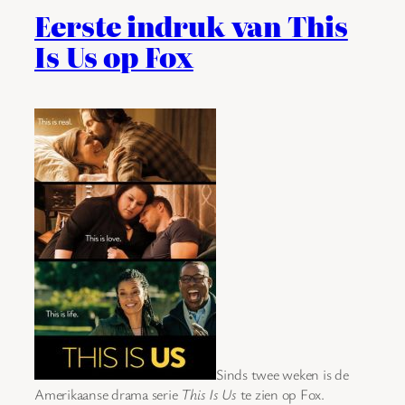
Eerste indruk van This
Is Us op Fox
Sinds twee weken is de
Amerikaanse drama serie
This Is Us
te zien op Fox.