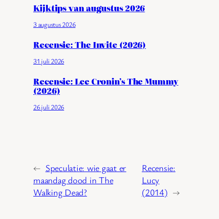
Kijktips van augustus 2026
3 augustus 2026
Recensie: The Invite (2026)
31 juli 2026
Recensie: Lee Cronin’s The Mummy
(2026)
26 juli 2026
←
Speculatie: wie gaat er
Recensie:
maandag dood in The
Lucy
Walking Dead?
(2014)
→