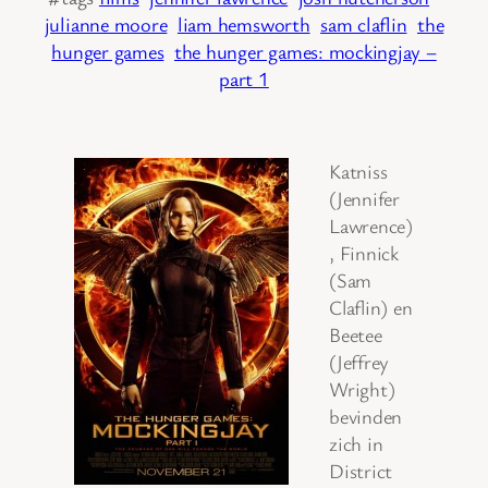
julianne moore
liam hemsworth
sam claflin
the
hunger games
the hunger games: mockingjay –
part 1
Katniss
(Jennifer
Lawrence)
, Finnick
(Sam
Claflin) en
Beetee
(Jeffrey
Wright)
bevinden
zich in
District