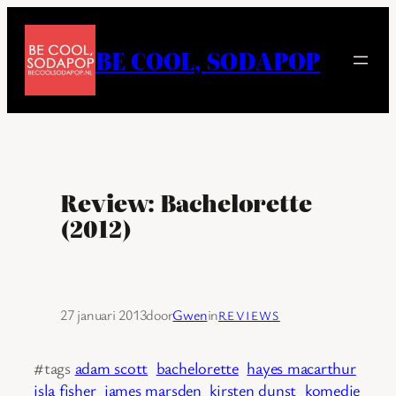
Ga
naar
BE COOL, SODAPOP
de
inhoud
Review: Bachelorette
(2012)
27 januari 2013
door
Gwen
in
REVIEWS
#tags
adam scott
bachelorette
hayes macarthur
isla fisher
james marsden
kirsten dunst
komedie