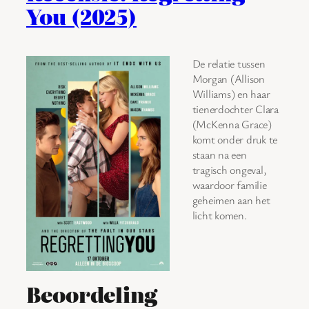
You (2025)
De relatie tussen
Morgan (Allison
Williams) en haar
tienerdochter Clara
(McKenna Grace)
komt onder druk te
staan na een
tragisch ongeval,
waardoor familie
geheimen aan het
licht komen.
Beoordeling