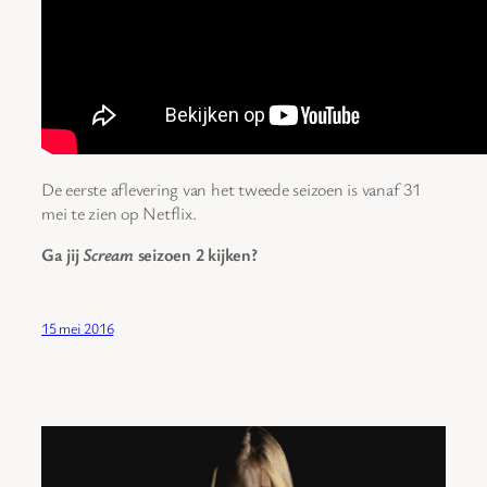
De eerste aflevering van het tweede seizoen is vanaf 31
mei te zien op Netflix.
Ga jij
Scream
seizoen 2 kijken?
15 mei 2016