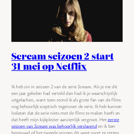
Scream seizoen 2 start
31 mei op Netflix
Ik heb zin in seizoen 2 van de serie
Scream
. Als je me dit
een jaar geleden had verteld dan had ik je waarschijnlijk
uitgelachen, want toen stond ik als grote fan van de films
nog behoorlijk sceptisch tegenover de serie. Ik heb kunnen
loslaten dat de serie niets met de films te maken heeft en
dat heeft mijn kijkplezier aanzienlijk vergroot. Het
eerste
seizoen van
Scream
was behoorlijk verslavend
en ik ben
benieuwd of het tweede seizoen dit weet voort te zetten.