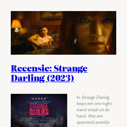
Recensie: Strange
Darling (2023)
In
Strange Darling
loopt een one night
stand totaal uit de
hand. Wat een
spannend avondje