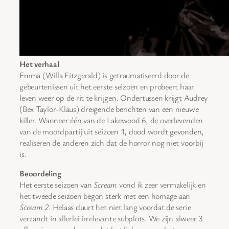
Het verhaal
Emma (Willa Fitzgerald) is getraumatiseerd door de
gebeurtenissen uit het eerste seizoen en probeert haar
leven weer op de rit te krijgen. Ondertussen krijgt Audrey
(Bex Taylor-Klaus) dreigende berichten van een nieuwe
killer. Wanneer één van de Lakewood 6, de overlevenden
van de moordpartij uit seizoen 1, dood wordt gevonden,
realiseren de anderen zich dat de horror nog niet voorbij
is.
Beoordeling
Het eerste seizoen van
Scream
vond ik zeer vermakelijk en
het tweede seizoen begon sterk met een homage aan
Scream 2
. Helaas duurt het niet lang voordat de serie
verzandt in allerlei irrelevante subplots. We zijn alweer 3