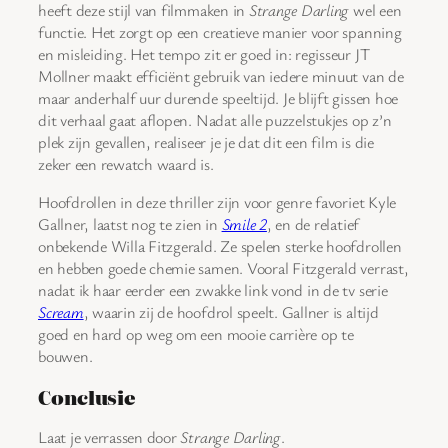
heeft deze stijl van filmmaken in
Strange Darling
wel een
functie. Het zorgt op een creatieve manier voor spanning
en misleiding. Het tempo zit er goed in: regisseur JT
Mollner maakt efficiënt gebruik van iedere minuut van de
maar anderhalf uur durende speeltijd. Je blijft gissen hoe
dit verhaal gaat aflopen. Nadat alle puzzelstukjes op z’n
plek zijn gevallen, realiseer je je dat dit een film is die
zeker een rewatch waard is.
Hoofdrollen in deze thriller zijn voor genre favoriet Kyle
Gallner, laatst nog te zien in
Smile 2
, en de relatief
onbekende Willa Fitzgerald. Ze spelen sterke hoofdrollen
en hebben goede chemie samen. Vooral Fitzgerald verrast,
nadat ik haar eerder een zwakke link vond in de tv serie
Scream
, waarin zij de hoofdrol speelt. Gallner is altijd
goed en hard op weg om een mooie carrière op te
bouwen.
Conclusie
Laat je verrassen door
Strange Darling
.