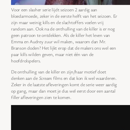
Voor een slasher serie lijdt seizoen 2 aardig aan
bloedarmoede, zeker in de eerste helft van het seizoen. Er
zijn maar weinig kills en de slachtoffers voelen vrij
random aan. Ook na de onthulling van de killer is er nog
geen patroon te ontdekken. Als de killer het leven van
Emma en Audrey zuur wil maken, waarom dan Mr.
Branson doden? Het lijkt erop dat de makers ons wel een
paar kills wilden geven, maar niet één van de
hoofdrolspelers.
De onthulling van de killer en zijn/haar motief doet
denken aan de
Scream
films en dat kon ik wel waarderen.
Zeker in de laatste afleveringen komt de serie weer aardig
op gang, maar dan moet je dus wel eerst door een aantal
filler afleveringen zien te komen.