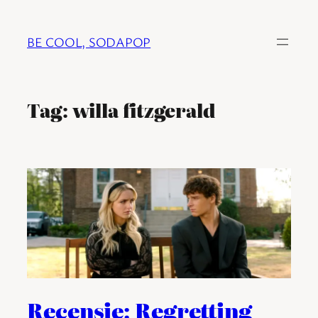
Ga
naar
BE COOL, SODAPOP
de
inhoud
Tag:
willa fitzgerald
Recensie: Regretting