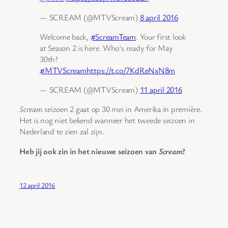
— SCREAM (@MTVScream)
8 april 2016
Welcome back,
#ScreamTeam
. Your first look
at Season 2 is here. Who's ready for May
30th?
#MTVScream
https://t.co/7KdReNxN8m
— SCREAM (@MTVScream)
11 april 2016
Scream
seizoen 2 gaat op 30 mei in Amerika in première.
Het is nog niet bekend wanneer het tweede seizoen in
Nederland te zien zal zijn.
Heb jij ook zin in het nieuwe seizoen van
Scream
?
12 april 2016