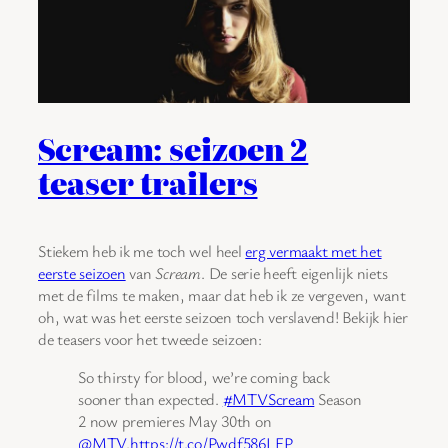
Scream: seizoen 2
teaser trailers
Stiekem heb ik me toch wel heel
erg vermaakt met het
eerste seizoen
van
Scream
. De serie heeft eigenlijk niets
met de films te maken, maar dat heb ik ze vergeven, want
oh, wat was het eerste seizoen toch verslavend! Bekijk hier
de teasers voor het tweede seizoen:
So thirsty for blood, we’re coming back
sooner than expected.
#MTVScream
Season
2 now premieres May 30th on
@MTV
.
https://t.co/Pwdf586LEP