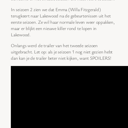
In seizoen 2 zien we dat Emma (Willa Fitzgerald)
terugkeert naar Lakewood na de gebeurtenissen uit het
eerste seizoen. Ze wil haar normale leven weer oppakken,
maar er blijkt een nieuwe killer rond te lopen in
Lakewood.
Onlangs werd de trailer van het tweede seizoen
uitgebracht. Let op: als je seizoen 1 nog niet gezien hebt
dan kan je de trailer beter niet kijken, want SPOILERS!