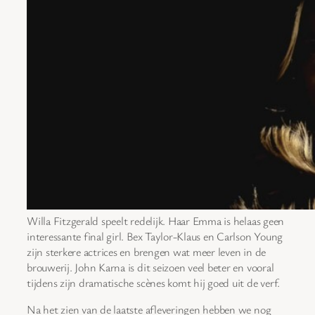
Willa Fitzgerald speelt redelijk. Haar Emma is helaas geen
interessante final girl. Bex Taylor-Klaus en Carlson Young
zijn sterkere actrices en brengen wat meer leven in de
brouwerij. John Karna is dit seizoen veel beter en vooral
tijdens zijn dramatische scènes komt hij goed uit de verf.
Na het zien van de laatste afleveringen hebben we nog