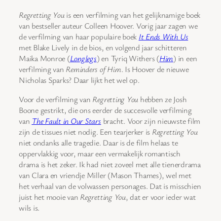
Regretting You
is een verfilming van het gelijknamige boek
van bestseller auteur Colleen Hoover. Vorig jaar zagen we
de verfilming van haar populaire boek
It Ends With Us
met Blake Lively in de bios, en volgend jaar schitteren
Maika Monroe (
Longlegs
) en Tyriq Withers (
Him
) in een
verfilming van
Reminders of Him
. Is Hoover de nieuwe
Nicholas Sparks? Daar lijkt het wel op.
Voor de verfilming van
Regretting You
hebben ze Josh
Boone gestrikt, die ons eerder de succesvolle verfilming
van
The Fault in Our Stars
bracht. Voor zijn nieuwste film
zijn de tissues niet nodig. Een tearjerker is
Regretting You
niet ondanks alle tragedie. Daar is de film helaas te
oppervlakkig voor, maar een vermakelijk romantisch
drama is het zeker. Ik had niet zoveel met alle tienerdrama
van Clara en vriendje Miller (Mason Thames), wel met
het verhaal van de volwassen personages. Dat is misschien
juist het mooie van
Regretting You
, dat er voor ieder wat
wils is.