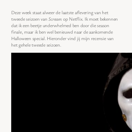
Deze week staat alweer de laatste aflevering van het
tweede seizoen van
Scream
op Netflix. Ik moet bekennen
dat ik een beetje underwhelmed ben door die season
finale, maar ik ben wel benieuwd naar de aankomende
Halloween special. Hieronder vind jij mijn recensie van
het gehele tweede seizoen.