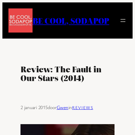
Ga
naar
BE COOL, SODAPOP
de
inhoud
Review: The Fault in
Our Stars (2014)
2 januari 2015
door
Gwen
in
REVIEWS