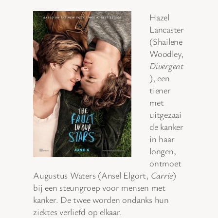
Hazel
Lancaster
(Shailene
Woodley,
Divergent
), een
tiener
met
uitgezaai
de kanker
in haar
longen,
ontmoet
Augustus Waters (Ansel Elgort,
Carrie
)
bij een steungroep voor mensen met
kanker. De twee worden ondanks hun
ziektes verliefd op elkaar.