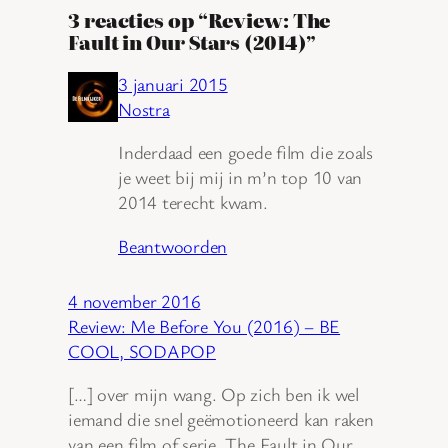
3 reacties op “Review: The
Fault in Our Stars (2014)”
3 januari 2015
Nostra
Inderdaad een goede film die zoals
je weet bij mij in m’n top 10 van
2014 terecht kwam.
Beantwoorden
4 november 2016
Review: Me Before You (2016) – BE
COOL, SODAPOP
[…] over mijn wang. Op zich ben ik wel
iemand die snel geëmotioneerd kan raken
van een film of serie. The Fault in Our