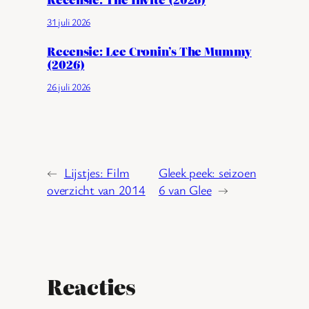
31 juli 2026
Recensie: Lee Cronin’s The Mummy
(2026)
26 juli 2026
←
Lijstjes: Film
Gleek peek: seizoen
overzicht van 2014
6 van Glee
→
Reacties