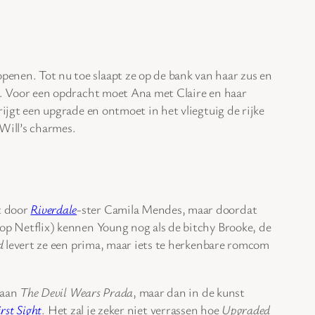
enen. Tot nu toe slaapt ze op de bank van haar zus en
is. Voor een opdracht moet Ana met Claire en haar
rijgt een upgrade en ontmoet in het vliegtuig de rijke
Will’s charmes.
t door
Riverdale
-ster Camila Mendes, maar doordat
p Netflix) kennen Young nog als de bitchy Brooke, de
d
levert ze een prima, maar iets te herkenbare romcom
 aan
The Devil Wears Prada
, maar dan in de kunst
rst Sight
. Het zal je zeker niet verrassen hoe
Upgraded