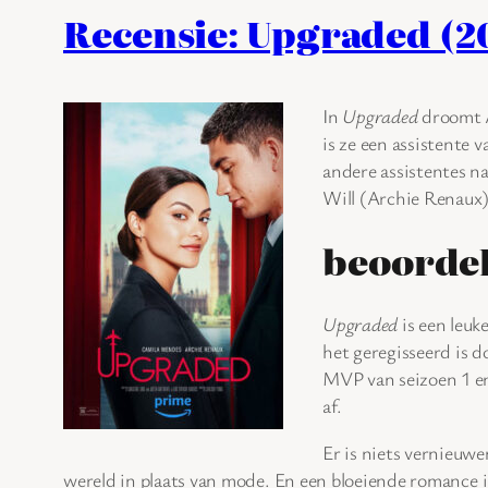
Recensie: Upgraded (2
In
Upgraded
droomt A
is ze een assistente
andere assistentes na
Will (Archie Renaux).
beoorde
Upgraded
is een leu
het geregisseerd is 
MVP van seizoen 1 en
af.
Er is niets vernieuw
wereld in plaats van mode. En een bloeiende romance 