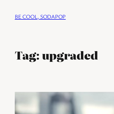
Ga
naar
BE COOL, SODAPOP
de
inhoud
Tag:
upgraded