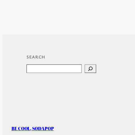
SEARCH
Search
BE COOL, SODAPOP