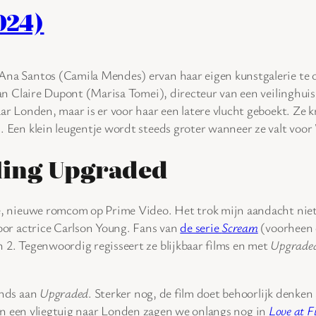
024)
na Santos (Camila Mendes) ervan haar eigen kunstgalerie te op
 van Claire Dupont (Marisa Tomei), directeur van een veilinghu
ar Londen, maar is er voor haar een latere vlucht geboekt. Ze k
 Een klein leugentje wordt steeds groter wanneer ze valt voor 
ling Upgraded
ke, nieuwe romcom op Prime Video. Het trok mijn aandacht nie
door actrice Carlson Young. Fans van
de serie
Scream
(voorheen o
 2. Tegenwoordig regisseert ze blijkbaar films en met
Upgrade
ends aan
Upgraded
. Sterker nog, de film doet behoorlijk denken
in een vliegtuig naar Londen zagen we onlangs nog in
Love at Fi