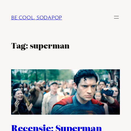
Ga
naar
BE COOL, SODAPOP
de
inhoud
Tag:
superman
Recensie: Superman