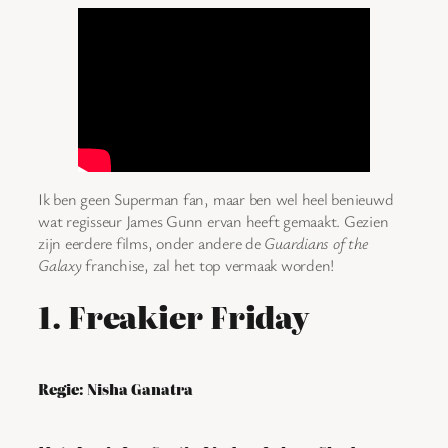
Ik ben geen Superman fan, maar ben wel heel benieuwd
wat regisseur James Gunn ervan heeft gemaakt. Gezien
zijn eerdere films, onder andere de
Guardians of the
Galaxy
franchise, zal het top vermaak worden!
1. Freakier Friday
Regie: Nisha Ganatra