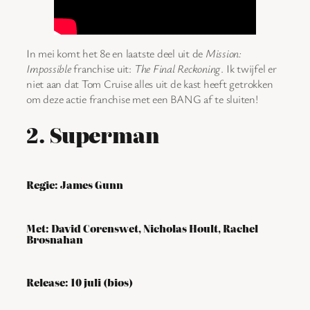
In mei komt het 8e en laatste deel uit de
Mission:
Impossible
franchise uit:
The Final Reckoning
. Ik twijfel er
niet aan dat Tom Cruise alles uit de kast heeft getrokken
om deze actie franchise met een BANG af te sluiten!
2. Superman
Regie: James Gunn
Met: David Corenswet, Nicholas Hoult, Rachel
Brosnahan
Release: 10 juli (bios)