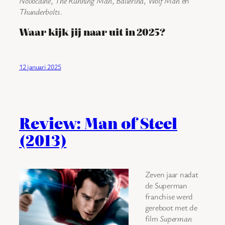
Novocaine
,
The Running Man
,
Ballerina
,
Wolf Man
en
Thunderbolts
.
Waar kijk jij naar uit in 2025?
12 januari 2025
Review: Man of Steel
(2013)
Zeven jaar nadat
de Superman
franchise werd
gereboot met de
film
Superman