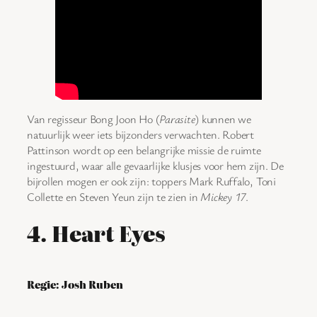
Van regisseur Bong Joon Ho (
Parasite
) kunnen we
natuurlijk weer iets bijzonders verwachten. Robert
Pattinson wordt op een belangrijke missie de ruimte
ingestuurd, waar alle gevaarlijke klusjes voor hem zijn. De
bijrollen mogen er ook zijn: toppers Mark Ruffalo, Toni
Collette en Steven Yeun zijn te zien in
Mickey 17
.
4. Heart Eyes
Regie: Josh Ruben