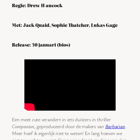
Regie: Drew H ancock
Met: Jack Quaid, Sophie Thatcher, Lukas Gage
Release: 30 januari (bios)
Een meet cute verandert in iets duisters in thriller
Companion
, geproduceerd door de makers van
Barbarian
.
Meer hoef ik eigenlijk niet te weten! En lang hoeven we
niet te wachten, want
Companion
draait eind januari al in