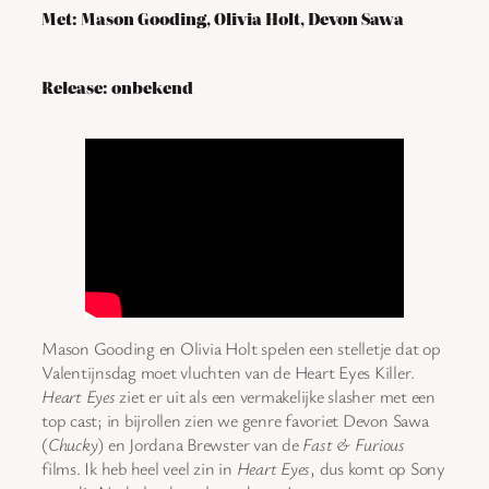
Met: Mason Gooding, Olivia Holt, Devon Sawa
Release: onbekend
Mason Gooding en Olivia Holt spelen een stelletje dat op
Valentijnsdag moet vluchten van de Heart Eyes Killer.
Heart Eyes
ziet er uit als een vermakelijke slasher met een
top cast; in bijrollen zien we genre favoriet Devon Sawa
(
Chucky
) en Jordana Brewster van de
Fast & Furious
films. Ik heb heel veel zin in
Heart Eyes
, dus komt op Sony