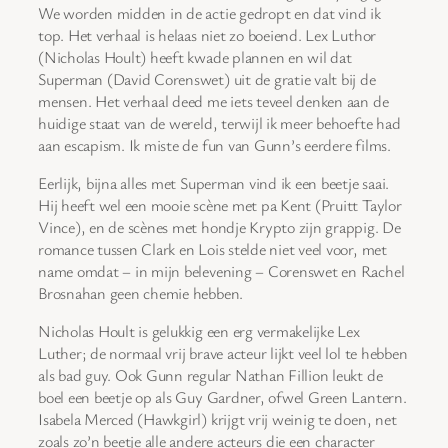
We worden midden in de actie gedropt en dat vind ik
top. Het verhaal is helaas niet zo boeiend. Lex Luthor
(Nicholas Hoult) heeft kwade plannen en wil dat
Superman (David Corenswet) uit de gratie valt bij de
mensen. Het verhaal deed me iets teveel denken aan de
huidige staat van de wereld, terwijl ik meer behoefte had
aan escapism. Ik miste de fun van Gunn’s eerdere films.
Eerlijk, bijna alles met Superman vind ik een beetje saai.
Hij heeft wel een mooie scène met pa Kent (Pruitt Taylor
Vince), en de scènes met hondje Krypto zijn grappig. De
romance tussen Clark en Lois stelde niet veel voor, met
name omdat – in mijn belevening – Corenswet en Rachel
Brosnahan geen chemie hebben.
Nicholas Hoult is gelukkig een erg vermakelijke Lex
Luther; de normaal vrij brave acteur lijkt veel lol te hebben
als bad guy. Ook Gunn regular Nathan Fillion leukt de
boel een beetje op als Guy Gardner, ofwel Green Lantern.
Isabela Merced (Hawkgirl) krijgt vrij weinig te doen, net
zoals zo’n beetje alle andere acteurs die een character