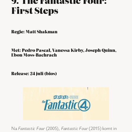
9. The Fantastic Four:
First Steps
Regie: Matt Shakman
Met: Pedro Pascal, Vanessa Kirby, Joseph Quinn,
Ebon Moss-Bachrach
Release: 24 juli (bios)
Na
Fantastic Four
(2005),
Fantastic Four
(2015) komt in