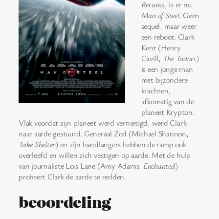
Returns
, is er nu
Man of Steel
. Geen
sequel, maar weer
een reboot. Clark
Kent (Henry
Cavill,
The Tudors
)
is een jonge man
met bijzondere
krachten,
afkomstig van de
planeet Krypton.
Vlak voordat zijn planeet werd vernietigd, werd Clark
naar aarde gestuurd. Generaal Zod (Michael Shannon,
Take Shelter
) en zijn handlangers hebben de ramp ook
overleefd en willen zich vestigen op aarde. Met de hulp
van journaliste Lois Lane (Amy Adams,
Enchanted
)
probeert Clark de aarde te redden.
beoordeling