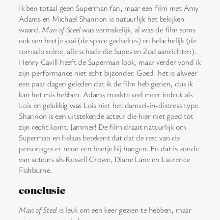
Ik ben totaal geen Superman fan, maar een film met Amy
Adams en Michael Shannon is natuurlijk het bekijken
waard.
Man of Steel
was vermakelijk, al was de film soms
ook een beetje saai (de space gedeeltes) en belachelijk (de
tornado scène, alle schade die Supes en Zod aanrichten).
Henry Cavill heeft de Superman look, maar verder vond ik
zijn performance niet echt bijzonder. Goed, het is alweer
een paar dagen geleden dat ik de film heb gezien, dus ik
kan het mis hebben. Adams maakte veel meer indruk als
Lois en gelukkig was Lois niet het damsel-in-distress type.
Shannon is een uitstekende acteur die hier niet goed tot
zijn recht komt. Jammer! De film draait natuurlijk om
Superman en helaas betekent dat dat de rest van de
personages er maar een beetje bij hangen. En dat is zonde
van acteurs als Russell Crowe, Diane Lane en Laurence
Fishburne.
conclusie
Man of Steel
is leuk om een keer gezien te hebben, maar