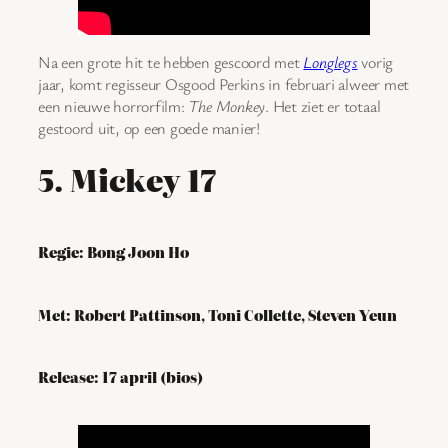
Na een grote hit te hebben gescoord met
Longlegs
vorig
jaar, komt regisseur Osgood Perkins in februari alweer met
een nieuwe horrorfilm:
The Monkey
. Het ziet er totaal
gestoord uit, op een goede manier!
5. Mickey 17
Regie: Bong Joon Ho
Met: Robert Pattinson, Toni Collette, Steven Yeun
Release: 17 april (bios)