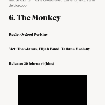
de bioscoop.
6. The Monkey
Regie: Osgood Perkins
Met: Theo James, Elijah Wood, Tatiana Maslany
Release: 20 februari (bios)