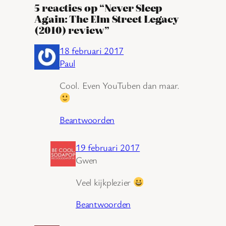
5 reacties op “Never Sleep
Again: The Elm Street Legacy
(2010) review”
18 februari 2017
Paul
Cool. Even YouTuben dan maar.
Beantwoorden
19 februari 2017
Gwen
Veel kijkplezier
Beantwoorden