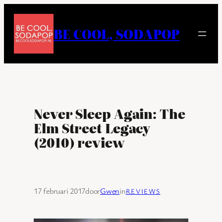
Ga
naar
BE COOL, SODAPOP
de
inhoud
Never Sleep Again: The
Elm Street Legacy
(2010) review
17 februari 2017
door
Gwen
in
REVIEWS