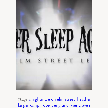
#tags
a nightmare on elm street
heather
langenkamp
robert englund
wes craven