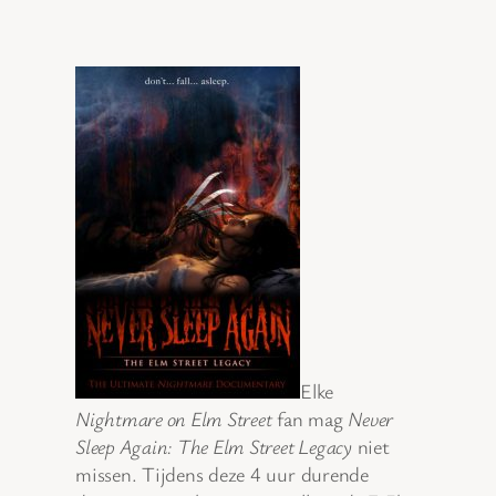
Elke
Nightmare on Elm Street
fan mag
Never
Sleep Again: The Elm Street Legacy
niet
missen. Tijdens deze 4 uur durende