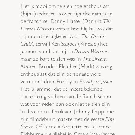
Het is mooi om te zien hoe enthousiast
(bijna) iedereen is over zijn deelname aan
de franchise. Danny Hassel (Dan uit
The
Dream Master
) vertelt hoe blij hij was dat
hij mocht terugkeren voor
The Dream
Child
, terwijl Ken Sagoes (Kincaid) het
jammer vond dat hij na
Dream Warriors
maar zo kort te zien was in
The Dream
Master
. Brendan Fletcher (Mark) was erg
enthousiast dat zijn personage werd
vermoord door Freddy in
Freddy vs Jason
.
Het is jammer dat de meest bekende
namen en gezichten van de franchise om
wat voor reden dan ook niet te zien zijn
in deze docu. Denk aan Johnny Depp, die
zijn filmdebuut maakte met de eerste
Elm
Street
. Of Patricia Arquette en Laurence
Fishburne die allebei in
Dream Warriors
te