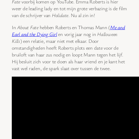
Fate
voorbij komen op YouTube. Emma Roberts is hier
weer de leading lady en tot mijn grote verbazing is de film
van de schrijver van
Holidate
. Nu al zin in!
In
About Fate
hebben Roberts en Thomas Mann (
Me and
Earl and the Dying Girl
en vorig jaar nog in
Halloween
Kills
) een relatie, maar niet met elkaar. Door
omstandigheden heeft Roberts plots een date voor de
bruiloft van haar zus nodig en loopt Mann tegen het lijf.
Hij besluit zich voor te doen als haar vriend en je kant het
vast wel raden, de spark slaat over tussen de twee.