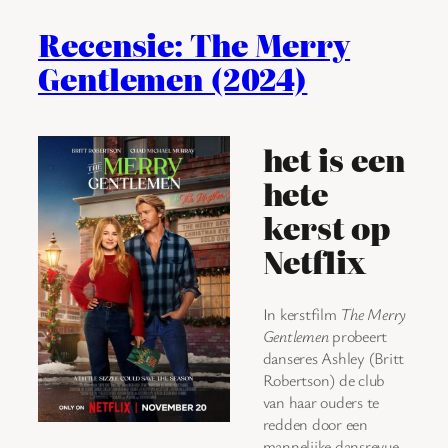
Recensie: The Merry
Gentlemen (2024)
het is een
hete
kerst op
Netflix
In kerstfilm
The Merry
Gentlemen
probeert
danseres Ashley (Britt
Robertson) de club
van haar ouders te
redden door een
mannelijke dansrevue