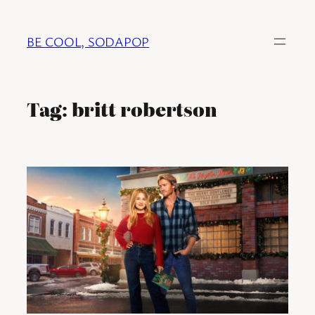
Ga
naar
BE COOL, SODAPOP
de
inhoud
Tag:
britt robertson