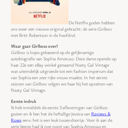
De Netflix goden hebben
ons weer een nieuwe original gebracht: de serie
Girlboss
met Britt Robertson in de hoofdrol.
Waar gaat Girlboss over?
Girlboss
is losjes gebaseerd op de gelijknamige
autobiografie van Sophia Amoruso. Deze dame opende op
haar 22e een eBay winkel genaamd Nasty Gal Vintage
wat uiteindelijk uitgroeide tot een fashion imperium dat
van Sophia een zeer rijke vrouw maakte. In het eerste
seizoen van
Girlboss
volgen we haar bij het opzetten van
Nasty Gal Vintage.
Eerste indruk
Ik heb inmiddels de eerste 3 afleveringen van
Girlboss
gezien en ik ben het de lieftallige Jessica van
Reviews &
Roses
eens: het is een leuk tussendoortje. Voor ik aan de
serie begon had ik nog nooit van Sophia Amoruso en