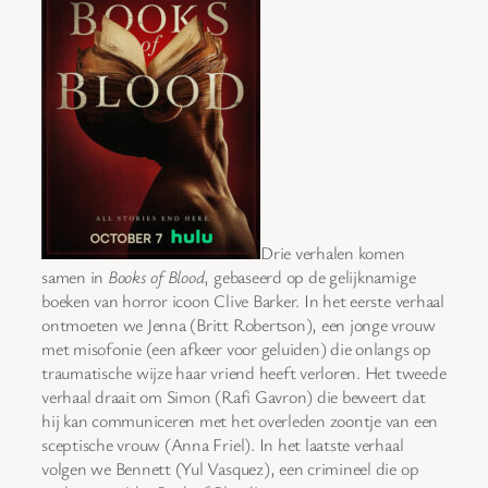
Drie verhalen komen
samen in
Books of Blood
, gebaseerd op de gelijknamige
boeken van horror icoon Clive Barker. In het eerste verhaal
ontmoeten we Jenna (Britt Robertson), een jonge vrouw
met misofonie (een afkeer voor geluiden) die onlangs op
traumatische wijze haar vriend heeft verloren. Het tweede
verhaal draait om Simon (Rafi Gavron) die beweert dat
hij kan communiceren met het overleden zoontje van een
sceptische vrouw (Anna Friel). In het laatste verhaal
volgen we Bennett (Yul Vasquez), een crimineel die op