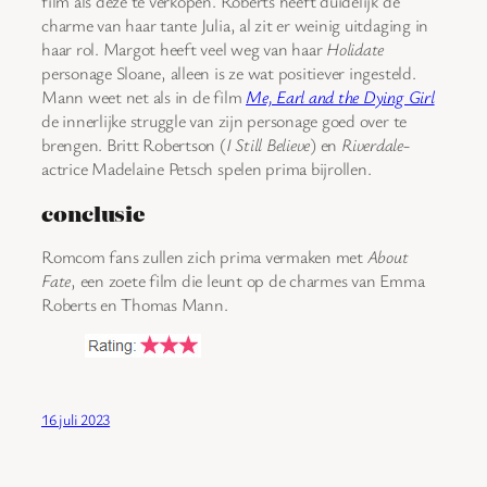
film als deze te verkopen. Roberts heeft duidelijk de
charme van haar tante Julia, al zit er weinig uitdaging in
haar rol. Margot heeft veel weg van haar
Holidate
personage Sloane, alleen is ze wat positiever ingesteld.
Mann weet net als in de film
Me, Earl and the Dying Girl
de innerlijke struggle van zijn personage goed over te
brengen. Britt Robertson (
I Still Believe
) en
Riverdale
-
actrice Madelaine Petsch spelen prima bijrollen.
conclusie
Romcom fans zullen zich prima vermaken met
About
Fate
, een zoete film die leunt op de charmes van Emma
Roberts en Thomas Mann.
16 juli 2023