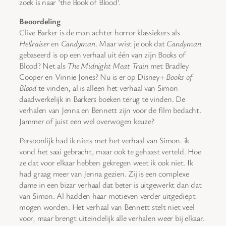
zoek is naar ’the Book of Blood’.
Beoordeling
Clive Barker is de man achter horror klassiekers als
Hellraiser
en
Candyman
. Maar wist je ook dat
Candyman
gebaseerd is op een verhaal uit één van zijn Books of
Blood? Net als
The Midnight Meat Train
met Bradley
Cooper en Vinnie Jones? Nu is er op Disney+
Books of
Blood
te vinden, al is alleen het verhaal van Simon
daadwerkelijk in Barkers boeken terug te vinden. De
verhalen van Jenna en Bennett zijn voor de film bedacht.
Jammer of juist een wel overwogen keuze?
Persoonlijk had ik niets met het verhaal van Simon. ik
vond het saai gebracht, maar ook te gehaast verteld. Hoe
ze dat voor elkaar hebben gekregen weet ik ook niet. Ik
had graag meer van Jenna gezien. Zij is een complexe
dame in een bizar verhaal dat beter is uitgewerkt dan dat
van Simon. Al hadden haar motieven verder uitgediept
mogen worden. Het verhaal van Bennett stelt niet veel
voor, maar brengt uiteindelijk alle verhalen weer bij elkaar.