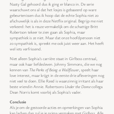
Nasty Gal gehoord dus ik ging er blanco in. De serie
waarschuwt ons al dat het losjes is gebaseerd op ware
gebeurtenissen dus ik hoop dat de echte Sophia niet zo
afschuwelijk is als in deze Netflix original. Begrijp me niet
verkeerd: het is reuze vermakelijk om de schattige Britt
Robertson tekeer te zien gaan als Sophia, maar
sympathiek is ze niet. Maar dat onze hoofdpersoon niet
zo sympathiek is, spreekt me ook juist weer aan. Het heeft
wel iets verfrissend.
Niet alleen Sophia’s carrière staat in Girlboss centraal,
maar ook haar liefdesleven. Johnny Simmons, die we nog
kennen van
The Perks of Being a Wallflower
, speelt haar
love interest, maar krijgt in de eerste drie afleveringen nog
niet veel te doen. Ellie Reed is waanzinnig irritant als haar
beste vriendin Annie. Robertsons
Under the Dome
collega
Dean Norris komt voorbij als Sophia’s vader.
Conclusie
Als je om de gestoorde acties en opmerkingen van Sophia
kan lachen dan zul je je prima vermaken met
Girlboss
. Alle