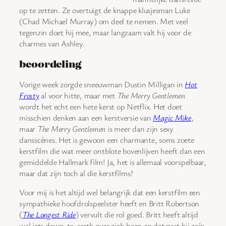
op te zetten. Ze overtuigt de knappe klusjesman Luke
(Chad Michael Murray) om deel te nemen. Met veel
tegenzin doet hij mee, maar langzaam valt hij voor de
charmes van Ashley.
beoordeling
Vorige week zorgde sneeuwman Dustin Milligan in
Hot
Frosty
al voor hitte, maar met
The Merry Gentlemen
wordt het echt een hete kerst op Netflix. Het doet
misschien denken aan een kerstversie van
Magic Mike
,
maar
The Merry Gentlemen
is meer dan zijn sexy
dansscènes. Het is gewoon een charmante, soms zoete
kerstfilm die wat meer ontblote bovenlijven heeft dan een
gemiddelde Hallmark film! Ja, het is allemaal voorspelbaar,
maar dat zijn toch al die kerstfilms?
Voor mij is het altijd wel belangrijk dat een kerstfilm een
sympathieke hoofdrolspeelster heeft en Britt Robertson
(
The Longest Ride
) vervult die rol goed. Britt heeft altijd
wel iets down-to-earth over zich heen en dat past bij zo’n