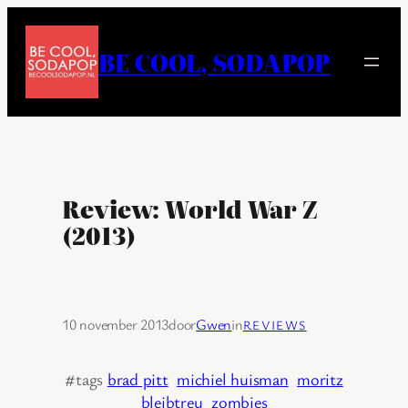
Ga
naar
BE COOL, SODAPOP
de
inhoud
Review: World War Z
(2013)
10 november 2013
door
Gwen
in
REVIEWS
#tags
brad pitt
michiel huisman
moritz
bleibtreu
zombies