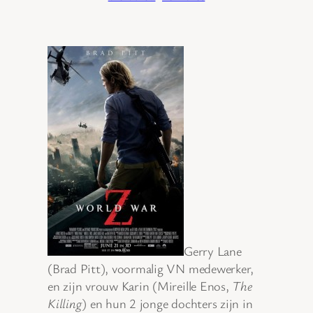
Gerry Lane
(Brad Pitt), voormalig VN medewerker,
en zijn vrouw Karin (Mireille Enos,
The
Killing
) en hun 2 jonge dochters zijn in